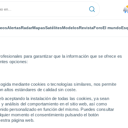
deos
Alertas
Radar
Mapas
Satélites
Modelos
Revista
Foro
El mundo
Esq
ofesionales para garantizar que la información que se ofrece es
entes opciones:
ecogida mediante cookies o tecnologías similares, nos permite
on altos estándares de calidad sin coste.
rio
eb aceptando la instalación de todas las cookies, ya sean
 y análisis del comportamiento en el sitio web, así como
...
ntenido personalizado en función del mismo. Puedes consultar
alquier momento el consentimiento pulsando el botón
Por horas
uestra página web.
Lluvias débiles en las próximas
horas