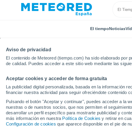
El tiempo
Noticias
Ví
Aviso de privacidad
El contenido de Meteored (tiempo.com) ha sido elaborado por pr
de calidad. Puedes acceder a este sitio web mediante las sigui
Aceptar cookies y acceder de forma gratuita
Inicio
Italia
Provincia de Varese
Castelseprio
La publicidad digital personalizada, basada en la información r
financiar nuestra actividad para seguir ofreciéndote contenido c
El Tiempo en Castelsep
Pulsando el botón "Aceptar y continuar", puedes acceder a la w
nuestras o de nuestros socios, que nos permiten el seguimiento
10:16
Viernes
desarrollar un perfil específico para mostrarte publicidad y co
más información en nuestra
Política de Cookies
y retirar en cu
Configuración de cookies
que aparece disponible en el pie de n
Tormenta