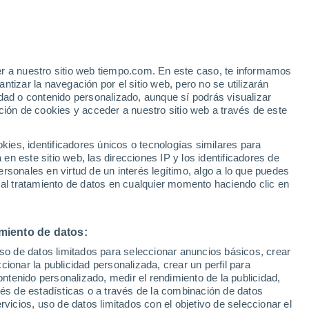
Aviso de nivel naranja
Alerta importante por altas
temperaturas en Castelseprio hoy
er a nuestro sitio web tiempo.com. En este caso, te informamos
tizar la navegación por el sitio web, pero no se utilizarán
dad o contenido personalizado, aunque sí podrás visualizar
ción de cookies y acceder a nuestro sitio web a través de este
 de
es, identificadores únicos o tecnologías similares para
n este sitio web, las direcciones IP y los identificadores de
rsonales en virtud de un interés legítimo, algo a lo que puedes
 lluvia
Radar de lluvia
Satélites
Modelos
 al tratamiento de datos en cualquier momento haciendo clic en
miento de datos:
Lunes
Martes
Miércoles
Jueves
uso de datos limitados para seleccionar anuncios básicos, crear
10 Ago
11 Ago
12 Ago
13 Ago
ccionar la publicidad personalizada, crear un perfil para
ontenido personalizado, medir el rendimiento de la publicidad,
vés de estadísticas o a través de la combinación de datos
rvicios, uso de datos limitados con el objetivo de seleccionar el
40%