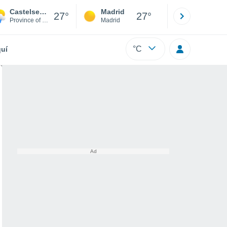
Castelseprio
Madrid
Barcelona
27°
27°
Province of Varese
Madrid
Barcelona
°C
uí