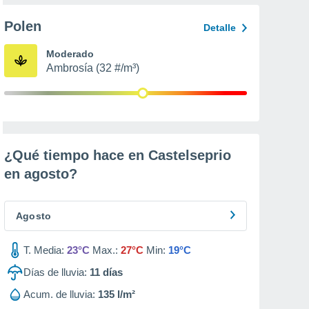
Polen
Detalle
Moderado
Ambrosía (32 #/m³)
¿Qué tiempo hace en Castelseprio
en
agosto
?
Agosto
T. Media:
23°C
Max.:
27°C
Min:
19°C
Días de lluvia:
11
días
Acum. de lluvia:
135 l/m²