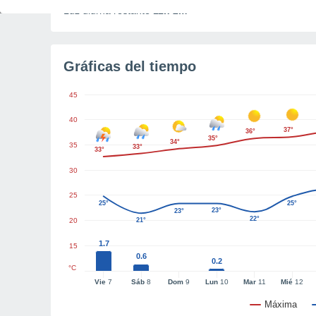
Luz diurna restante
11h 2m
Gráficas del tiempo
45
40
37°
36°
35°
34°
35
33°
33°
30
25
25°
25°
23°
23°
22°
20
21°
1.7
15
0.6
0.2
°C
Vie
7
Sáb
8
Dom
9
Lun
10
Mar
11
Mié
12
Máxima