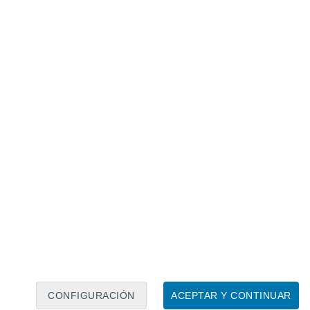
Calendario lunar
Lun
Mar
Mié
Jue
Vie
Sáb
Dom
7
8
9
10
11
12
13
14
15
16
17
18
19
20
CONFIGURACIÓN
ACEPTAR Y CONTINUAR