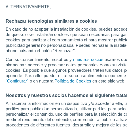
27°
ALTERNATIVAMENTE,
Rechazar tecnologías similares a cookies
30%
En caso de no aceptar la instalación de cookies, puedes acced
Sensación de 28°
0.9 l/m²
de que solo se instalarán cookies que sean necesarias para garan
cookies para analizar el comportamiento ni para mostrar publici
publicidad general no personalizada. Puedes rechazar la instala
abono pulsando el botón "Rechazar".
Previsión para el eclipse
Samuel Biener avisa de posibles tormentas y
Con su consentimiento, nosotros y
nuestros socios
usamos cooki
un domo de calor en España
almacenar, acceder y procesar datos personales como su visita e
cookies. Es posible que algunos proveedores traten tus datos pe
El Tiempo 1 - 7 días
Por horas
Actualidad
Mapa de
oponerte. Para ello, puede retirar su consentimiento u oponerse
"Configurar"
o en nuestra
Política de Cookies
en este sitio web.
Nosotros y nuestros socios hacemos el siguiente trata
Mañana
Domingo
Hoy
Almacenar la información en un dispositivo y/o acceder a ella, 
8 Ago
9 Ago
7 Ago
perfiles para publicidad personalizada, utilizar perfiles para sele
personalizar el contenido, uso de perfiles para la selección de c
medir el rendimiento del contenido, comprender al público a tra
procedentes de diferentes fuentes, desarrollo y mejora de los se
60%
70%