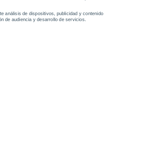
0.2 l/m²
35°
/
23°
36°
/
22°
37°
/
25°
38°
/
26°
e análisis de dispositivos, publicidad y contenido
n de audiencia y desarrollo de servicios.
-
26
km/h
9
-
27
km/h
7
-
25
km/h
6
-
25
km/h
agosto
Norte
3 Medio
6
-
29 km/h
FPS:
6-10
Norte
5 Medio
11
-
27 km/h
FPS:
6-10
Noroeste
7 Alto
9
-
29 km/h
FPS:
15-25
Norte
7 Alto
6
-
25 km/h
FPS:
15-25