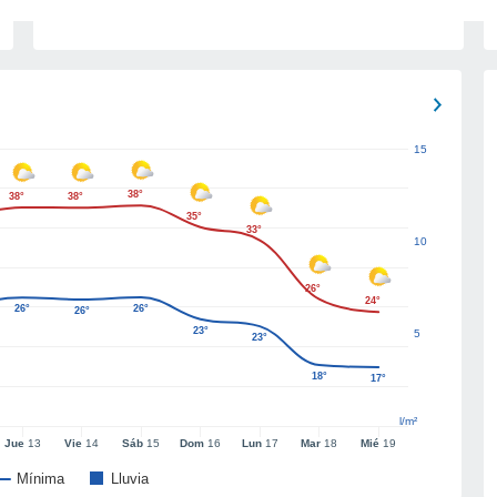
15
38°
38°
38°
35°
33°
10
26°
24°
26°
26°
26°
23°
5
23°
18°
17°
l/m²
Jue
13
Vie
14
Sáb
15
Dom
16
Lun
17
Mar
18
Mié
19
Mínima
Lluvia