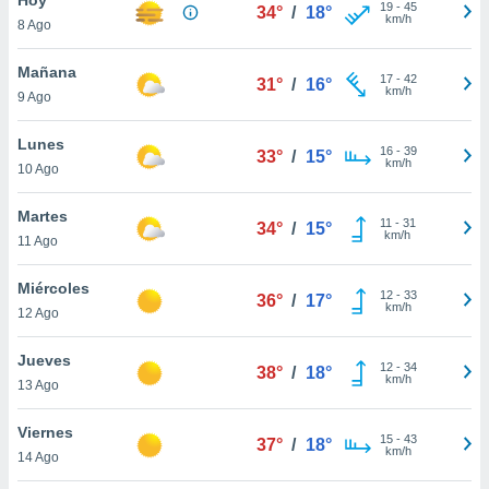
19
-
45
34°
/
18°
km/h
8 Ago
do en
 mismo.
sultar más
Mañana
17
-
42
31°
/
16°
 en nuestra
km/h
9 Ago
 Cookies
y
ualquier
Lunes
16
-
39
33°
/
15°
km/h
10 Ago
ento
 botón
ación de
Martes
11
-
31
34°
/
15°
kies
km/h
11 Ago
 disponible
e nuestra
Miércoles
12
-
33
.
36°
/
17°
km/h
12 Ago
IVAMENTE,
Jueves
12
-
34
38°
/
18°
km/h
13 Ago
as
 a cookies
Viernes
15
-
43
37°
/
18°
km/h
 no aceptar
14 Ago
ón de