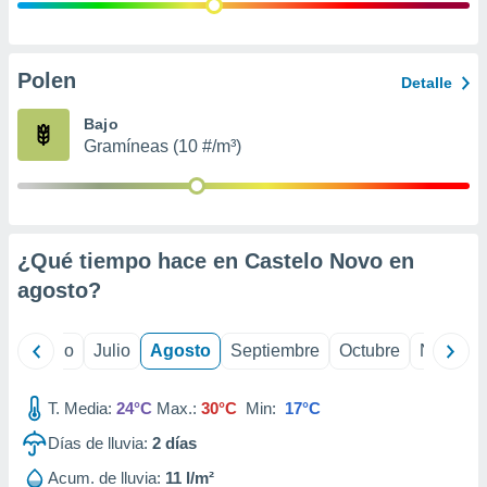
 seleccionar
o.
calización
precisa e
Polen
Detalle
ión mediante
Bajo
, publicidad
Gramíneas (10 #/m³)
dos,
 publicidad
,
ón de
¿Qué tiempo hace en Castelo Novo en
 desarrollo
s.
agosto
?
tros 1199
ios
yo
Junio
Julio
Agosto
Septiembre
Octubre
Noviemb
T. Media:
24°C
Max.:
30°C
Min:
17°C
Días de lluvia:
2
días
Acum. de lluvia:
11 l/m²