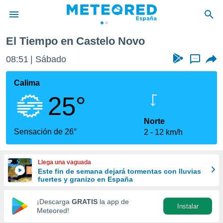
El Tiempo en Castelo Novo
privacidad
08:51
Sábado
...
o de
tiempo.com)
borado por
Calima
es para
25°
ue la
 que se
e calidad.
Norte
eder a este
Sensación de 26°
2
12 km/h
ediante las
opciones:
Llega una vaguada
ookies y
Este fin de semana dejará tormentas con lluvias
e forma
fuertes y granizo en España
d digital
¡Descarga
GRATIS
la app de
Instalar
ada, basada
Meteored!
mación