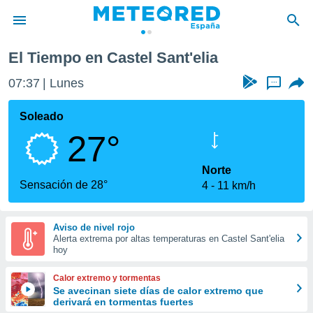
El Tiempo en Castel Sant'elia
privacidad
07:37
Lunes
...
o de
tiempo.com)
borado por
Soleado
es para
27°
ue la
 que se
e calidad.
Norte
eder a este
Sensación de 28°
4
11 km/h
ediante las
opciones:
Aviso de nivel rojo
ookies y
Alerta extrema por altas temperaturas en Castel Sant'elia
e forma
hoy
d digital
Calor extremo y tormentas
ada, basada
Se avecinan siete días de calor extremo que
derivará en tormentas fuertes
mación