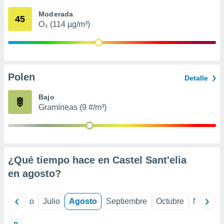
 seleccionar
o.
Moderada
45
O₃ (114 µg/m³)
calización
precisa e
ión mediante
, publicidad
Polen
Detalle
dos,
 publicidad
Bajo
,
Gramíneas (9 #/m³)
ón de
 desarrollo
s.
tros 1199
ios
¿Qué tiempo hace en Castel Sant'elia
en
agosto
?
yo
Junio
Julio
Agosto
Septiembre
Octubre
Noviemb