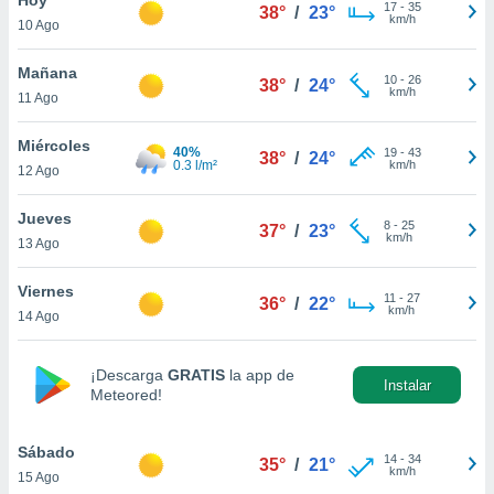
17
-
35
38°
/
23°
km/h
10 Ago
do en
 mismo.
sultar más
Mañana
10
-
26
38°
/
24°
 en nuestra
km/h
11 Ago
 Cookies
y
ualquier
Miércoles
40%
19
-
43
38°
/
24°
0.3 l/m²
km/h
12 Ago
ento
 botón
ación de
Jueves
8
-
25
37°
/
23°
kies
km/h
13 Ago
 disponible
e nuestra
Viernes
11
-
27
.
36°
/
22°
km/h
14 Ago
IVAMENTE,
¡Descarga
GRATIS
la app de
Instalar
Meteored!
as
 a cookies
Sábado
 no aceptar
14
-
34
35°
/
21°
km/h
15 Ago
ón de