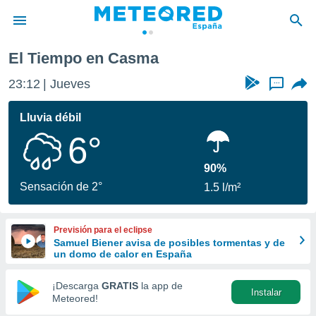
El Tiempo en Casma
privacidad
23:12
Jueves
...
o de
tiempo.com)
borado por
Lluvia débil
es para
6°
ue la
 que se
e calidad.
90%
eder a este
Sensación de 2°
1.5 l/m²
ediante las
opciones:
Previsión para el eclipse
ookies y
Samuel Biener avisa de posibles tormentas y de
e forma
un domo de calor en España
d digital
¡Descarga
GRATIS
la app de
Instalar
ada, basada
Meteored!
mación