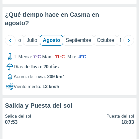
 seleccionar
o.
¿Qué tiempo hace en Casma en
calización
precisa e
agosto
?
ión mediante
, publicidad
yo
Junio
Julio
Agosto
Septiembre
Octubre
Noviemb
dos,
T. Media:
7°C
Max.:
11°C
Min:
4°C
 publicidad
,
Días de lluvia:
20
días
ón de
 desarrollo
Acum. de lluvia:
209 l/m²
s.
Viento medio:
13 km/h
tros 1199
ios
Salida y Puesta del sol
Salida del sol
Puesta del sol
07:53
18:03