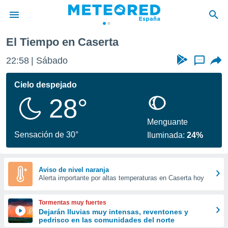
El Tiempo en Caserta
privacidad
22:58
Sábado
...
o de
tiempo.com)
borado por
Cielo despejado
es para
28°
ue la
 que se
e calidad.
Menguante
eder a este
Sensación de 30°
Iluminada:
24%
ediante las
opciones:
ookies y
Aviso de nivel naranja
Alerta importante por altas temperaturas en Caserta hoy
e forma
d digital
Tormentas muy fuertes
ada, basada
Dejarán lluvias muy intensas, reventones y
pedrisco en las comunidades del norte
mación