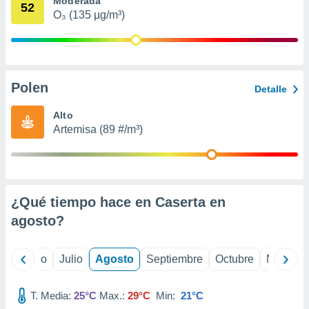
Moderada
 seleccionar
52
o.
O₃ (135 µg/m³)
calización
precisa e
ión mediante
Polen
, publicidad
Detalle
dos,
Alto
 publicidad
Artemisa (89 #/m³)
,
ón de
 desarrollo
s.
¿Qué tiempo hace en Caserta en
tros 1199
ios
agosto
?
yo
Junio
Julio
Agosto
Septiembre
Octubre
Noviemb
T. Media:
25°C
Max.:
29°C
Min:
21°C