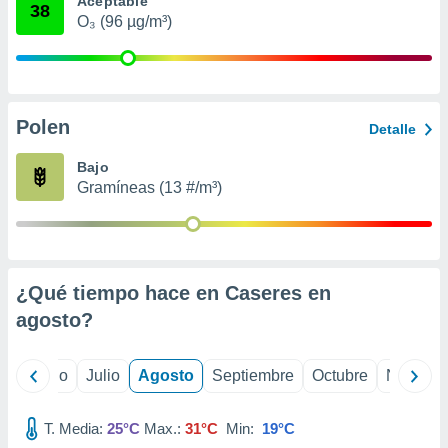
Aceptable
 seleccionar
38
o.
O₃ (96 µg/m³)
calización
precisa e
ión mediante
Polen
, publicidad
Detalle
dos,
Bajo
 publicidad
Gramíneas (13 #/m³)
,
ón de
 desarrollo
s.
¿Qué tiempo hace en Caseres en
tros 1199
ios
agosto
?
yo
Junio
Julio
Agosto
Septiembre
Octubre
Noviemb
T. Media:
25°C
Max.:
31°C
Min:
19°C