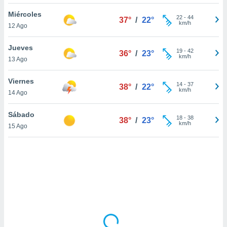
uedes
uestro sitio
Miércoles
22
-
44
37°
/
22°
.com. En
km/h
12 Ago
te
 de que
Jueves
talarán
19
-
42
36°
/
23°
km/h
13 Ago
e sean
para
a
Viernes
14
-
37
38°
/
22°
por el sitio
km/h
14 Ago
o se
cookies para
Sábado
18
-
38
38°
/
23°
km/h
15 Ago
nto ni para
licidad o
ado, aunque
sualizar
general no
ada. Puedes
 instalación
y acceder a
io web a
ste abono