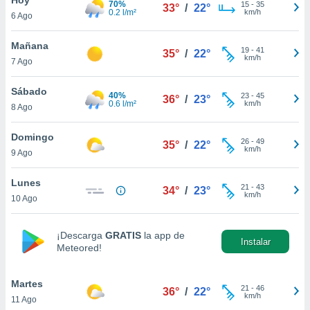
70%
15
-
35
33°
/
22°
0.2 l/m²
km/h
6 Ago
do en
 mismo.
sultar más
Mañana
19
-
41
35°
/
22°
 en nuestra
km/h
7 Ago
 Cookies
y
ualquier
Sábado
40%
23
-
45
36°
/
23°
0.6 l/m²
km/h
8 Ago
ento
 botón
ación de
Domingo
26
-
49
35°
/
22°
kies
km/h
9 Ago
 disponible
e nuestra
Lunes
21
-
43
.
34°
/
23°
km/h
10 Ago
IVAMENTE,
¡Descarga
GRATIS
la app de
Instalar
Meteored!
as
 a cookies
Martes
 no aceptar
21
-
46
36°
/
22°
km/h
11 Ago
ón de