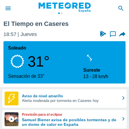
El Tiempo en Caseres
privacidad
18:57
Jueves
...
o de
tiempo.com)
borado por
Soleado
es para
31°
ue la
 que se
e calidad.
Sureste
eder a este
Sensación de 33°
13
28 km/h
ediante las
opciones:
ookies y
Aviso de nivel amarillo
Alerta moderada por tormenta en Caseres hoy
e forma
d digital
Previsión para el eclipse
ada, basada
Samuel Biener avisa de posibles tormentas y de
un domo de calor en España
mación