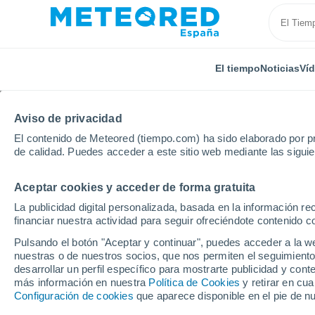
El tiempo
Noticias
Ví
Aviso de privacidad
El contenido de Meteored (tiempo.com) ha sido elaborado por pr
de calidad. Puedes acceder a este sitio web mediante las sigui
Aceptar cookies y acceder de forma gratuita
Inicio
Andalucía
Provincia de Córdoba
Casas d
La publicidad digital personalizada, basada en la información r
financiar nuestra actividad para seguir ofreciéndote contenido c
El Tiempo en Casas de
Pulsando el botón "Aceptar y continuar", puedes acceder a la w
nuestras o de nuestros socios, que nos permiten el seguimiento
12:29
Domingo
desarrollar un perfil específico para mostrarte publicidad y co
más información en nuestra
Política de Cookies
y retirar en cu
Configuración de cookies
que aparece disponible en el pie de n
Soleado