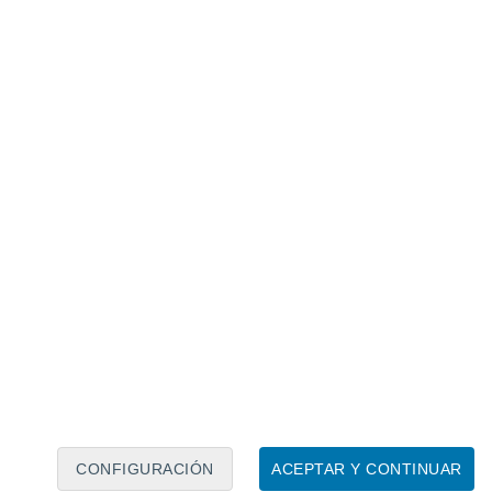
Calendario lunar
Lun
Mar
Mié
Jue
Vie
Sáb
Dom
9
10
11
12
13
14
15
16
17
18
19
20
21
22
CONFIGURACIÓN
ACEPTAR Y CONTINUAR