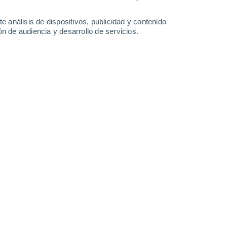
0.3 l/m²
40°
/
21°
41°
/
22°
41°
/
24°
39°
/
24°
e análisis de dispositivos, publicidad y contenido
n de audiencia y desarrollo de servicios.
-
28
km/h
15
-
35
km/h
15
-
35
km/h
19
-
40
km/h
enosa hoy
, 9 de agosto
Sur
5 Medio
5
-
19 km/h
FPS:
6-10
Suroeste
7 Alto
8
-
24 km/h
FPS:
15-25
Suroeste
8 ¡Muy Alto!
12
-
29 km/h
FPS:
25-50
Suroeste
8 ¡Muy Alto!
12
-
32 km/h
FPS:
25-50