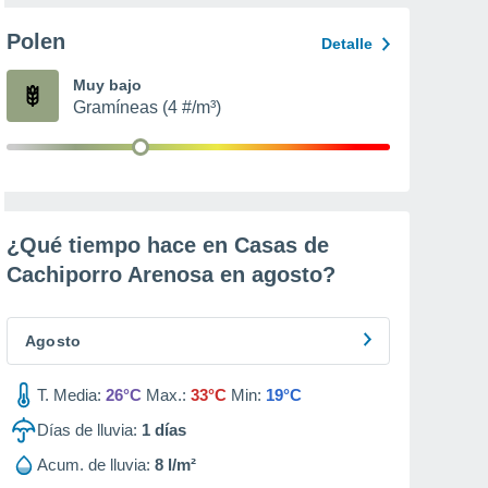
Polen
Detalle
Muy bajo
Gramíneas (4 #/m³)
¿Qué tiempo hace en Casas de
Cachiporro Arenosa en
agosto
?
Agosto
T. Media:
26°C
Max.:
33°C
Min:
19°C
Días de lluvia:
1
días
Acum. de lluvia:
8 l/m²