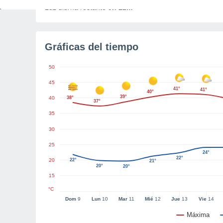
Luz diurna restante
9h 22m
Gráficas del tiempo
50
45
41°
41°
40°
39°
40
38°
37°
35
30
25
24°
22°
20
22°
21°
20°
20°
15
°C
Dom
9
Lun
10
Mar
11
Mié
12
Jue
13
Vie
14
Máxima