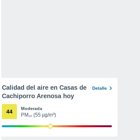
Calidad del aire en Casas de
Detalle
Cachiporro Arenosa hoy
Moderada
44
PM₁₀ (55 µg/m³)