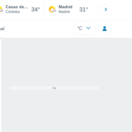
Casas de Cachiporro Arenosa
Madrid
Barcelona
34°
31°
Córdoba
Madrid
Barcelona
°C
uí