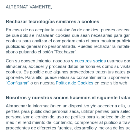
32°
ALTERNATIVAMENTE,
Rechazar tecnologías similares a cookies
UV
5 Medi
En caso de no aceptar la instalación de cookies, puedes acced
Sensación de 31°
FPS
6-10
de que solo se instalarán cookies que sean necesarias para garan
cookies para analizar el comportamiento ni para mostrar publici
publicidad general no personalizada. Puedes rechazar la instala
abono pulsando el botón "Rechazar".
Calor extremo y tormentas
Se avecinan siete días de calor extremo que
Con su consentimiento, nosotros y
nuestros socios
usamos cooki
derivará en tormentas fuertes
almacenar, acceder y procesar datos personales como su visita e
cookies. Es posible que algunos proveedores traten tus datos pe
El Tiempo 1 - 7 días
Por horas
Actualidad
Mapa d
oponerte. Para ello, puede retirar su consentimiento u oponerse
"Configurar"
o en nuestra
Política de Cookies
en este sitio web.
Nosotros y nuestros socios hacemos el siguiente trata
Mañana
Martes
M
Hoy
Almacenar la información en un dispositivo y/o acceder a ella, 
10 Ago
11 Ago
9 Ago
perfiles para publicidad personalizada, utilizar perfiles para sele
personalizar el contenido, uso de perfiles para la selección de c
medir el rendimiento del contenido, comprender al público a tra
procedentes de diferentes fuentes, desarrollo y mejora de los se