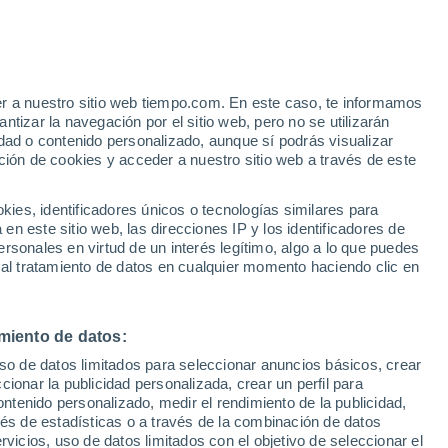
Aviso de nivel amarillo
Alerta moderada por altas
temperaturas en Casas de
Cachiporro Arenosa hoy
o
er a nuestro sitio web tiempo.com. En este caso, te informamos
tizar la navegación por el sitio web, pero no se utilizarán
dad o contenido personalizado, aunque sí podrás visualizar
ción de cookies y acceder a nuestro sitio web a través de este
es, identificadores únicos o tecnologías similares para
n este sitio web, las direcciones IP y los identificadores de
rsonales en virtud de un interés legítimo, algo a lo que puedes
e nubosidad
Radar de lluvia
Satélites
Modelos
 al tratamiento de datos en cualquier momento haciendo clic en
miento de datos:
iércoles
Jueves
Viernes
Sábado
uso de datos limitados para seleccionar anuncios básicos, crear
12 Ago
13 Ago
14 Ago
15 Ago
ccionar la publicidad personalizada, crear un perfil para
ontenido personalizado, medir el rendimiento de la publicidad,
vés de estadísticas o a través de la combinación de datos
rvicios, uso de datos limitados con el objetivo de seleccionar el
30%