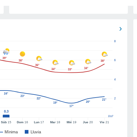
8
39°
6
38°
38°
36°
34°
34°
33°
4
24°
23°
2
22°
21°
20°
19°
17°
0.3
l/m²
Sáb
15
Dom
16
Lun
17
Mar
18
Mié
19
Jue
20
Vie
21
Mínima
Lluvia