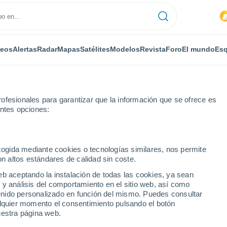
deos
Alertas
Radar
Mapas
Satélites
Modelos
Revista
Foro
El mundo
Esq
ofesionales para garantizar que la información que se ofrece es
entes opciones:
e Cachiporro Arenosa
ecogida mediante cookies o tecnologías similares, nos permite
on altos estándares de calidad sin coste.
 Cachiporro Arenosa
eb aceptando la instalación de todas las cookies, ya sean
 y análisis del comportamiento en el sitio web, así como
...
ntenido personalizado en función del mismo. Puedes consultar
alquier momento el consentimiento pulsando el botón
Por horas
uestra página web.
Intervalos nubosos en las
próximas horas