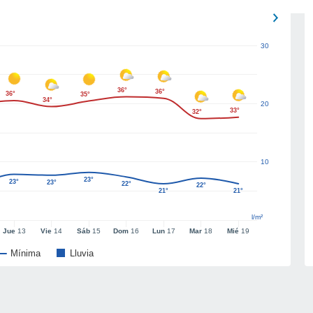
30
36°
36°
36°
35°
34°
20
33°
32°
10
23°
23°
23°
22°
22°
21°
21°
l/m²
Jue
13
Vie
14
Sáb
15
Dom
16
Lun
17
Mar
18
Mié
19
Mínima
Lluvia