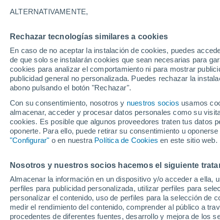
27°
ALTERNATIVAMENTE,
Rechazar tecnologías similares a cookies
30%
En caso de no aceptar la instalación de cookies, puedes acced
Sensación de 28°
0.1 l/m²
de que solo se instalarán cookies que sean necesarias para garan
cookies para analizar el comportamiento ni para mostrar publici
publicidad general no personalizada. Puedes rechazar la instala
abono pulsando el botón "Rechazar".
Previsión para el eclipse
Samuel Biener avisa de posibles tormentas y
Con su consentimiento, nosotros y
nuestros socios
usamos cooki
un domo de calor en España
almacenar, acceder y procesar datos personales como su visita e
cookies. Es posible que algunos proveedores traten tus datos pe
El Tiempo 1 - 7 días
Por horas
Actualidad
Mapa de
oponerte. Para ello, puede retirar su consentimiento u oponerse
"Configurar"
o en nuestra
Política de Cookies
en este sitio web.
Nosotros y nuestros socios hacemos el siguiente trata
Mañana
Domingo
Hoy
Almacenar la información en un dispositivo y/o acceder a ella, 
8 Ago
9 Ago
7 Ago
perfiles para publicidad personalizada, utilizar perfiles para sele
personalizar el contenido, uso de perfiles para la selección de c
medir el rendimiento del contenido, comprender al público a tra
procedentes de diferentes fuentes, desarrollo y mejora de los se
70%