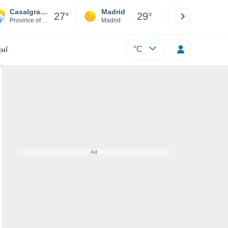
Casalgrasso
Madrid
Barcelona
27°
29°
Province of Cuneo
Madrid
Barcelona
°C
uí