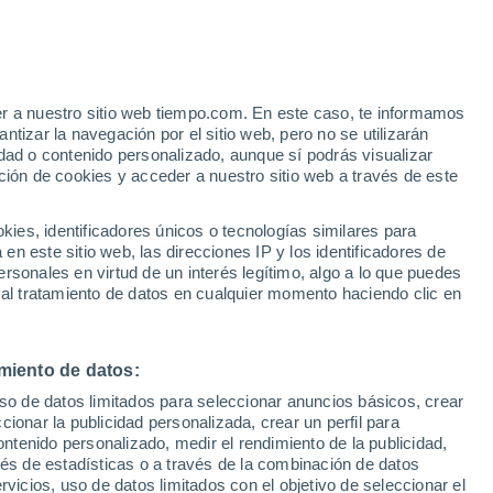
Aviso de nivel amarillo
Alerta moderada por altas
temperaturas en Casalgrasso hoy
er a nuestro sitio web tiempo.com. En este caso, te informamos
tizar la navegación por el sitio web, pero no se utilizarán
dad o contenido personalizado, aunque sí podrás visualizar
ción de cookies y acceder a nuestro sitio web a través de este
 de
es, identificadores únicos o tecnologías similares para
n este sitio web, las direcciones IP y los identificadores de
rsonales en virtud de un interés legítimo, algo a lo que puedes
 lluvia
Radar de lluvia
Satélites
Modelos
 al tratamiento de datos en cualquier momento haciendo clic en
miento de datos:
Lunes
Martes
Miércoles
Jueves
uso de datos limitados para seleccionar anuncios básicos, crear
10 Ago
11 Ago
12 Ago
13 Ago
ccionar la publicidad personalizada, crear un perfil para
ontenido personalizado, medir el rendimiento de la publicidad,
vés de estadísticas o a través de la combinación de datos
rvicios, uso de datos limitados con el objetivo de seleccionar el