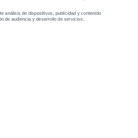
33°
/
22°
33°
/
22°
35°
/
22°
36°
/
23°
e análisis de dispositivos, publicidad y contenido
n de audiencia y desarrollo de servicios.
-
20
km/h
6
-
22
km/h
4
-
16
km/h
6
-
17
km/h
agosto
Oeste
5 Medio
4
-
17 km/h
FPS:
6-10
Noroeste
7 Alto
4
-
17 km/h
FPS:
15-25
Oeste
7 Alto
2
-
17 km/h
FPS:
15-25
Sureste
8 ¡Muy Alto!
1
-
16 km/h
FPS:
25-50