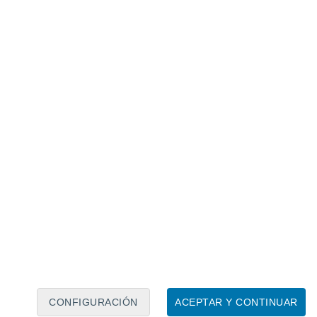
Calendario lunar
Lun
Mar
Mié
Jue
Vie
Sáb
Dom
7
8
9
10
11
12
13
14
15
16
17
18
19
20
CONFIGURACIÓN
ACEPTAR Y CONTINUAR