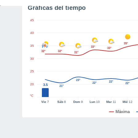
Gráficas del tiempo
45
40
35°
35
33°
33°
32°
32°
31°
30
25
23°
22°
22°
22°
20
3.5
21°
°C
Vie
7
Sáb
8
Dom
9
Lun
10
Mar
11
Mié
12
Máxima