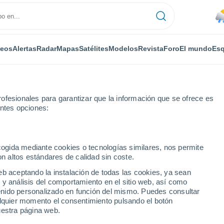
deos
Alertas
Radar
Mapas
Satélites
Modelos
Revista
Foro
El mundo
Esq
ofesionales para garantizar que la información que se ofrece es
entes opciones:
ecogida mediante cookies o tecnologías similares, nos permite
on altos estándares de calidad sin coste.
sso
eb aceptando la instalación de todas las cookies, ya sean
 y análisis del comportamiento en el sitio web, así como
...
ntenido personalizado en función del mismo. Puedes consultar
alquier momento el consentimiento pulsando el botón
Por horas
uestra página web.
Lluvias débiles en las próximas
horas