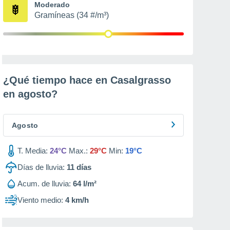
Moderado
Gramíneas (34 #/m³)
¿Qué tiempo hace en Casalgrasso
en
agosto
?
Agosto
T. Media:
24°C
Max.:
29°C
Min:
19°C
Días de lluvia:
11
días
Acum. de lluvia:
64 l/m²
Viento medio:
4 km/h