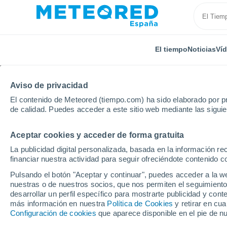
El tiempo
Noticias
Ví
Aviso de privacidad
El contenido de Meteored (tiempo.com) ha sido elaborado por pr
de calidad. Puedes acceder a este sitio web mediante las sigui
Aceptar cookies y acceder de forma gratuita
Inicio
Italia
Provincia de Cuneo
Casalgrasso
La publicidad digital personalizada, basada en la información r
financiar nuestra actividad para seguir ofreciéndote contenido c
El Tiempo en Casalgra
Pulsando el botón "Aceptar y continuar", puedes acceder a la w
nuestras o de nuestros socios, que nos permiten el seguimiento
10:55
Viernes
desarrollar un perfil específico para mostrarte publicidad y co
más información en nuestra
Política de Cookies
y retirar en cu
Configuración de cookies
que aparece disponible en el pie de n
Lluvia débil