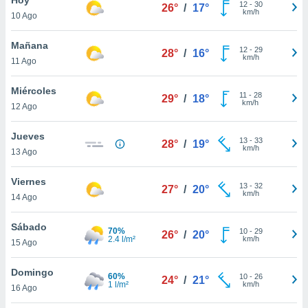
12
-
30
26°
/
17°
km/h
10 Ago
do en
 mismo.
sultar más
Mañana
12
-
29
28°
/
16°
 en nuestra
km/h
11 Ago
 Cookies
y
ualquier
Miércoles
11
-
28
29°
/
18°
km/h
12 Ago
ento
 botón
ación de
Jueves
13
-
33
28°
/
19°
kies
km/h
13 Ago
 disponible
e nuestra
Viernes
13
-
32
.
27°
/
20°
km/h
14 Ago
IVAMENTE,
Sábado
70%
10
-
29
26°
/
20°
2.4 l/m²
km/h
15 Ago
as
 a cookies
Domingo
60%
10
-
26
24°
/
21°
1 l/m²
km/h
 no aceptar
16 Ago
ón de