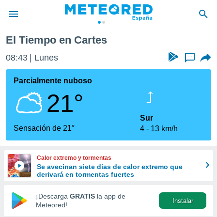
El Tiempo en Cartes
privacidad
08:43
Lunes
...
o de
tiempo.com)
borado por
Parcialmente nuboso
es para
21°
ue la
 que se
e calidad.
Sur
eder a este
Sensación de 21°
4
13 km/h
ediante las
opciones:
Calor extremo y tormentas
ookies y
Se avecinan siete días de calor extremo que
e forma
derivará en tormentas fuertes
d digital
¡Descarga
GRATIS
la app de
Instalar
ada, basada
Meteored!
mación