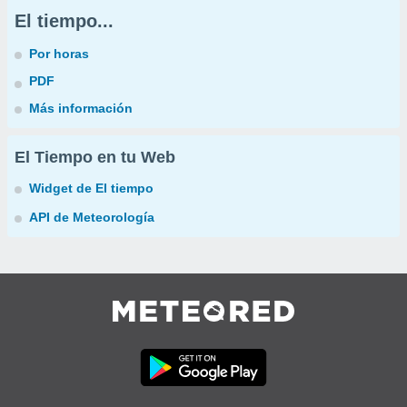
El tiempo...
Por horas
PDF
Más información
El Tiempo en tu Web
Widget de El tiempo
API de Meteorología