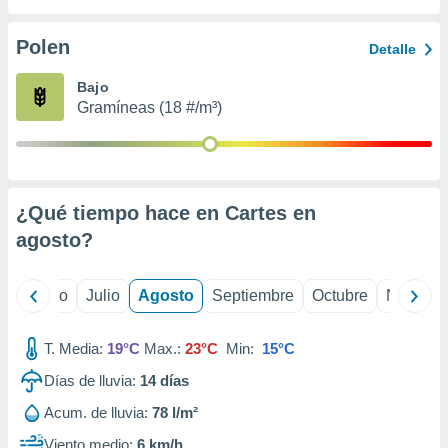
 seleccionar
o.
Polen
Detalle
calización
precisa e
Bajo
ión mediante
Gramíneas (18 #/m³)
, publicidad
dos,
 publicidad
,
¿Qué tiempo hace en Cartes en
ón de
agosto
?
 desarrollo
s.
tros 1199
yo
Junio
Julio
Agosto
Septiembre
Octubre
Noviemb
ios
T. Media:
19°C
Max.:
23°C
Min:
15°C
Días de lluvia:
14
días
Acum. de lluvia:
78 l/m²
Viento medio:
6 km/h