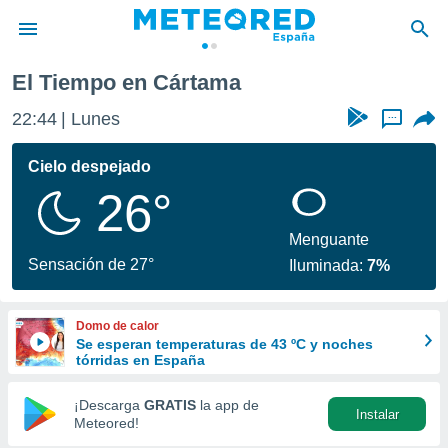
El Tiempo en Cártama
privacidad
22:44
Lunes
...
o de
tiempo.com)
borado por
Cielo despejado
es para
26°
ue la
 que se
e calidad.
Menguante
eder a este
Sensación de 27°
Iluminada:
7%
ediante las
opciones:
Domo de calor
ookies y
Se esperan temperaturas de 43 ºC y noches
e forma
tórridas en España
d digital
¡Descarga
GRATIS
la app de
Instalar
ada, basada
Meteored!
mación