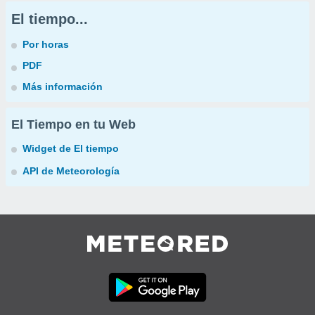
El tiempo...
Por horas
PDF
Más información
El Tiempo en tu Web
Widget de El tiempo
API de Meteorología