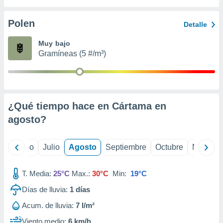
 seleccionar
o.
Polen
Detalle
calización
precisa e
Muy bajo
ión mediante
Gramíneas (5 #/m³)
, publicidad
dos,
 publicidad
,
¿Qué tiempo hace en Cártama en
ón de
agosto
?
 desarrollo
s.
tros 1199
yo
Junio
Julio
Agosto
Septiembre
Octubre
Noviemb
ios
T. Media:
25°C
Max.:
30°C
Min:
19°C
Días de lluvia:
1
días
Acum. de lluvia:
7 l/m²
Viento medio:
6 km/h