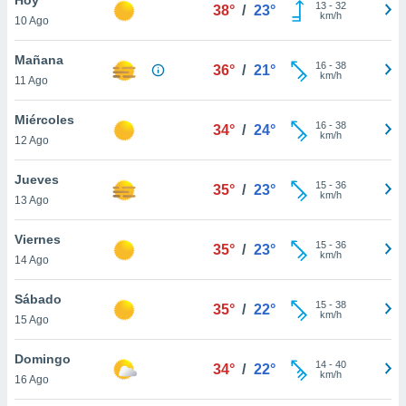
13
-
32
38°
/
23°
km/h
10 Ago
do en
 mismo.
sultar más
Mañana
16
-
38
36°
/
21°
 en nuestra
km/h
11 Ago
 Cookies
y
ualquier
Miércoles
16
-
38
34°
/
24°
km/h
12 Ago
ento
 botón
ación de
Jueves
15
-
36
35°
/
23°
kies
km/h
13 Ago
 disponible
e nuestra
Viernes
15
-
36
.
35°
/
23°
km/h
14 Ago
IVAMENTE,
Sábado
15
-
38
35°
/
22°
km/h
15 Ago
as
 a cookies
Domingo
14
-
40
34°
/
22°
km/h
 no aceptar
16 Ago
ón de