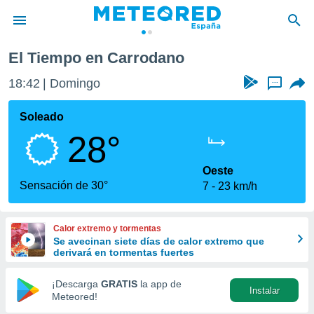
El Tiempo en Carrodano
privacidad
18:42
Domingo
...
o de
tiempo.com)
borado por
Soleado
es para
28°
ue la
 que se
e calidad.
Oeste
eder a este
Sensación de 30°
7
23 km/h
ediante las
opciones:
Calor extremo y tormentas
ookies y
Se avecinan siete días de calor extremo que
e forma
derivará en tormentas fuertes
d digital
¡Descarga
GRATIS
la app de
Instalar
ada, basada
Meteored!
mación