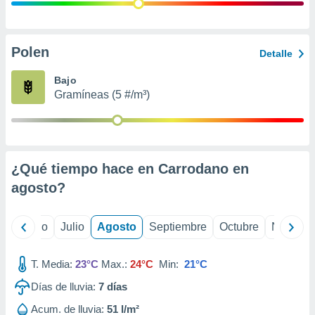
 seleccionar
o.
calización
precisa e
Polen
Detalle
ión mediante
Bajo
, publicidad
Gramíneas (5 #/m³)
dos,
 publicidad
,
ón de
¿Qué tiempo hace en Carrodano en
 desarrollo
s.
agosto
?
tros 1199
ios
yo
Junio
Julio
Agosto
Septiembre
Octubre
Noviemb
T. Media:
23°C
Max.:
24°C
Min:
21°C
Días de lluvia:
7
días
Acum. de lluvia:
51 l/m²