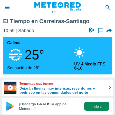
El Tiempo en Carreiras-Santiago
privacidad
10:59
Sábado
...
o de
tiempo.com)
borado por
Calima
es para
25°
ue la
 que se
e calidad.
UV
4 Medio
FPS
eder a este
Sensación de 26°
6-10
ediante las
opciones:
Tormentas muy fuertes
ookies y
Dejarán lluvias muy intensas, reventones y
e forma
pedrisco en las comunidades del norte
d digital
¡Descarga
GRATIS
la app de
Instalar
ada, basada
Meteored!
mación