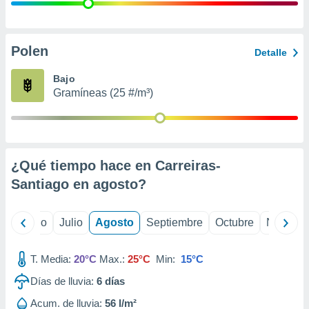
 seleccionar
o.
calización
precisa e
Polen
Detalle
ión mediante
Bajo
, publicidad
Gramíneas (25 #/m³)
dos,
 publicidad
,
ón de
¿Qué tiempo hace en Carreiras-
 desarrollo
s.
Santiago en
agosto
?
tros 1199
ios
yo
Junio
Julio
Agosto
Septiembre
Octubre
Noviemb
T. Media:
20°C
Max.:
25°C
Min:
15°C
Días de lluvia:
6
días
Acum. de lluvia:
56 l/m²