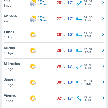
30%
14
-
37
28°
/
17°
0.2 l/m²
km/h
8 Ago
do en
 mismo.
sultar más
Mañana
30%
14
-
36
27°
/
17°
 en nuestra
0.3 l/m²
km/h
9 Ago
 Cookies
y
ualquier
Lunes
13
-
34
28°
/
15°
km/h
10 Ago
ento
 botón
ación de
Martes
12
-
31
29°
/
16°
kies
km/h
11 Ago
 disponible
e nuestra
Miércoles
10
-
33
.
30°
/
17°
km/h
12 Ago
IVAMENTE,
Jueves
11
-
30
30°
/
18°
km/h
13 Ago
as
 a cookies
Viernes
10
-
32
32°
/
17°
km/h
 no aceptar
14 Ago
ón de