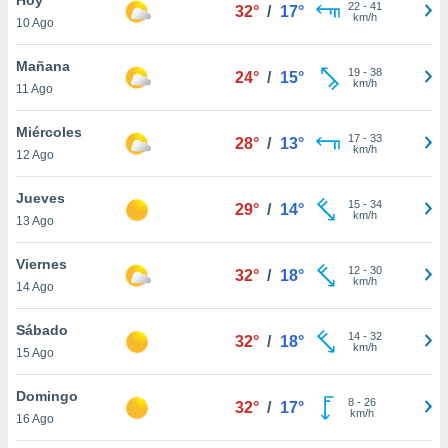
22
-
41
32°
/
17°
km/h
10 Ago
do en
 mismo.
sultar más
Mañana
19
-
38
24°
/
15°
 en nuestra
km/h
11 Ago
 Cookies
y
ualquier
Miércoles
17
-
33
28°
/
13°
km/h
12 Ago
ento
 botón
ación de
Jueves
15
-
34
29°
/
14°
kies
km/h
13 Ago
 disponible
e nuestra
Viernes
12
-
30
.
32°
/
18°
km/h
14 Ago
IVAMENTE,
Sábado
14
-
32
32°
/
18°
km/h
15 Ago
as
 a cookies
Domingo
8
-
26
32°
/
17°
km/h
 no aceptar
16 Ago
ón de