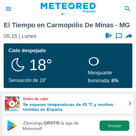
El Tiempo en Carmopólis De Minas - MG
privacidad
05:15
Lunes
...
o de
tiempo.com)
borado por
Cielo despejado
es para
18°
ue la
 que se
e calidad.
Menguante
eder a este
Sensación de 18°
Iluminada:
6%
ediante las
opciones:
Domo de calor
ookies y
Se esperan temperaturas de 43 ºC y noches
e forma
tórridas en España
d digital
¡Descarga
GRATIS
la app de
Instalar
ada, basada
Meteored!
mación