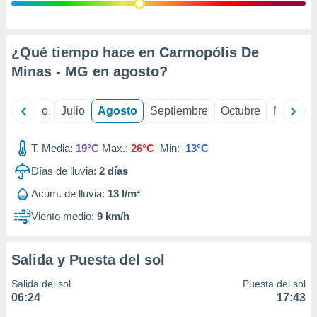
 seleccionar
o.
calización
precisa e
¿Qué tiempo hace en Carmopólis De
ión mediante
Minas - MG en
agosto
?
, publicidad
yo
Junio
Julio
Agosto
Septiembre
Octubre
Noviemb
dos,
 publicidad
,
T. Media:
19°C
Max.:
26°C
Min:
13°C
ón de
Días de lluvia:
2
días
 desarrollo
s.
Acum. de lluvia:
13 l/m²
tros 1199
Viento medio:
9 km/h
ios
Salida y Puesta del sol
Salida del sol
Puesta del sol
06:24
17:43