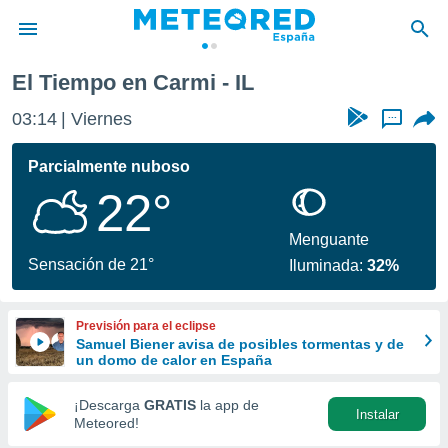
El Tiempo en Carmi - IL
privacidad
03:14
Viernes
...
o de
tiempo.com)
borado por
Parcialmente nuboso
es para
22°
ue la
 que se
e calidad.
Menguante
eder a este
Sensación de 21°
Iluminada:
32%
ediante las
opciones:
Previsión para el eclipse
ookies y
Samuel Biener avisa de posibles tormentas y de
e forma
un domo de calor en España
d digital
¡Descarga
GRATIS
la app de
Instalar
ada, basada
Meteored!
mación