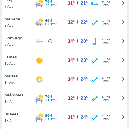
70%
19
-
38
31°
/
21°
7.5 l/m²
km/h
7 Ago
do en
 mismo.
sultar más
Mañana
40%
13
-
26
32°
/
22°
 en nuestra
0.2 l/m²
km/h
8 Ago
 Cookies
y
ualquier
Domingo
14
-
32
34°
/
20°
km/h
9 Ago
ento
 botón
ación de
Lunes
17
-
33
34°
/
23°
kies
km/h
10 Ago
 disponible
e nuestra
Martes
18
-
36
.
34°
/
24°
km/h
11 Ago
IVAMENTE,
Miércoles
70%
16
-
39
32°
/
23°
3.6 l/m²
km/h
12 Ago
as
 a cookies
Jueves
80%
14
-
32
31°
/
24°
3.8 l/m²
km/h
 no aceptar
13 Ago
ón de