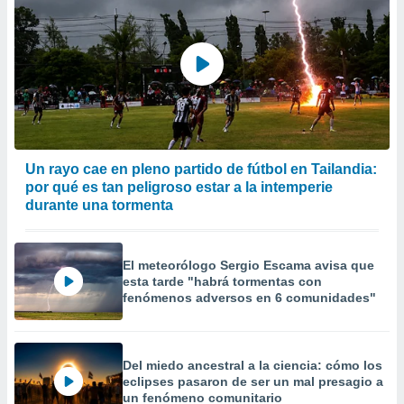
Un rayo cae en pleno partido de fútbol en Tailandia:
por qué es tan peligroso estar a la intemperie
durante una tormenta
El meteorólogo Sergio Escama avisa que
esta tarde "habrá tormentas con
fenómenos adversos en 6 comunidades"
Del miedo ancestral a la ciencia: cómo los
eclipses pasaron de ser un mal presagio a
un fenómeno comunitario