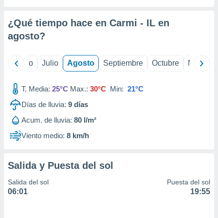
 seleccionar
o.
¿Qué tiempo hace en Carmi - IL en
calización
precisa e
agosto
?
ión mediante
, publicidad
yo
Junio
Julio
Agosto
Septiembre
Octubre
Noviemb
dos,
T. Media:
25°C
Max.:
30°C
Min:
21°C
 publicidad
,
Días de lluvia:
9
días
ón de
 desarrollo
Acum. de lluvia:
80 l/m²
s.
Viento medio:
8 km/h
tros 1199
ios
Salida y Puesta del sol
Salida del sol
Puesta del sol
06:01
19:55