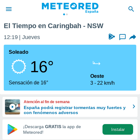
El Tiempo en Caringbah - NSW
privacidad
12:19
Jueves
...
o de
tiempo.com)
borado por
Soleado
es para
16°
ue la
 que se
e calidad.
Oeste
eder a este
Sensación de 16°
3
22 km/h
ediante las
opciones:
Atención al fin de semana
ookies y
España podrá registrar tormentas muy fuertes y
e forma
con fenómenos adversos
d digital
¡Descarga
GRATIS
la app de
Instalar
ada, basada
Meteored!
mación