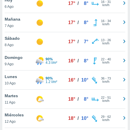
16
-
31
17°
/
8°
km/h
6 Ago
do en
 mismo.
sultar más
Mañana
16
-
34
17°
/
8°
 en nuestra
km/h
7 Ago
 Cookies
y
ualquier
Sábado
13
-
26
17°
/
7°
km/h
8 Ago
ento
 botón
ación de
Domingo
90%
22
-
40
16°
/
8°
kies
4.3 l/m²
km/h
9 Ago
 disponible
e nuestra
Lunes
90%
36
-
73
.
16°
/
10°
1.2 l/m²
km/h
10 Ago
IVAMENTE,
Martes
22
-
51
18°
/
8°
km/h
11 Ago
as
 a cookies
Miércoles
29
-
62
18°
/
10°
km/h
 no aceptar
12 Ago
ón de