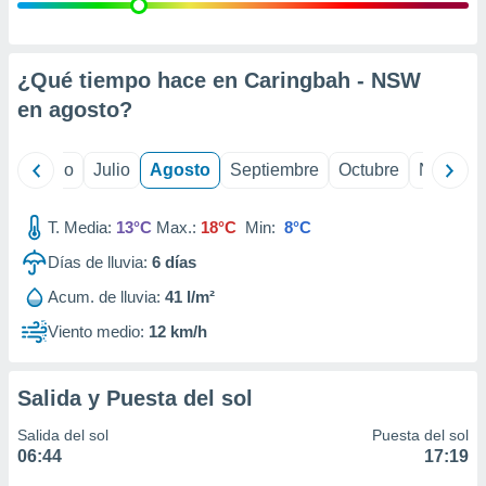
 seleccionar
o.
calización
precisa e
¿Qué tiempo hace en Caringbah - NSW
ión mediante
en
agosto
?
, publicidad
yo
Junio
Julio
Agosto
Septiembre
Octubre
Noviemb
dos,
 publicidad
,
T. Media:
13°C
Max.:
18°C
Min:
8°C
ón de
Días de lluvia:
6
días
 desarrollo
s.
Acum. de lluvia:
41 l/m²
tros 1199
Viento medio:
12 km/h
ios
Salida y Puesta del sol
Salida del sol
Puesta del sol
06:44
17:19