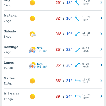
16
-
35
29°
/
18°
km/h
6 Ago
do en
 mismo.
sultar más
Mañana
10
-
26
32°
/
16°
 en nuestra
km/h
7 Ago
 Cookies
y
ualquier
Sábado
15
-
28
36°
/
19°
km/h
8 Ago
ento
 botón
ación de
Domingo
90%
8
-
29
35°
/
22°
kies
1.8 l/m²
km/h
9 Ago
 disponible
e nuestra
Lunes
50%
9
-
28
.
35°
/
20°
0.6 l/m²
km/h
10 Ago
IVAMENTE,
Martes
12
-
27
38°
/
21°
km/h
11 Ago
as
 a cookies
Miércoles
12
-
23
39°
/
24°
km/h
 no aceptar
12 Ago
ón de