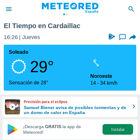
El Tiempo en Cardaillac
privacidad
16:26
Jueves
...
o de
tiempo.com)
borado por
Soleado
es para
29°
ue la
 que se
e calidad.
Noroeste
eder a este
Sensación de 28°
14
34 km/h
ediante las
opciones:
Previsión para el eclipse
ookies y
Samuel Biener avisa de posibles tormentas y de
e forma
un domo de calor en España
d digital
¡Descarga
GRATIS
la app de
Instalar
ada, basada
Meteored!
mación