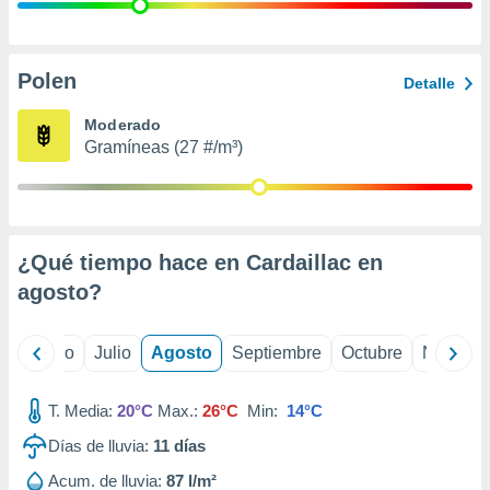
 seleccionar
o.
calización
precisa e
Polen
Detalle
ión mediante
Moderado
, publicidad
Gramíneas (27 #/m³)
dos,
 publicidad
,
ón de
¿Qué tiempo hace en Cardaillac en
 desarrollo
s.
agosto
?
tros 1199
ios
yo
Junio
Julio
Agosto
Septiembre
Octubre
Noviemb
T. Media:
20°C
Max.:
26°C
Min:
14°C
Días de lluvia:
11
días
Acum. de lluvia:
87 l/m²