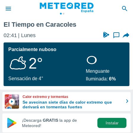
El Tiempo en Caracoles
privacidad
02:41
Lunes
...
o de
tiempo.com)
borado por
Parcialmente nuboso
es para
2°
ue la
 que se
e calidad.
Menguante
eder a este
Sensación de 4°
Iluminada:
6%
ediante las
opciones:
Calor extremo y tormentas
ookies y
Se avecinan siete días de calor extremo que
e forma
derivará en tormentas fuertes
d digital
¡Descarga
GRATIS
la app de
Instalar
ada, basada
Meteored!
mación