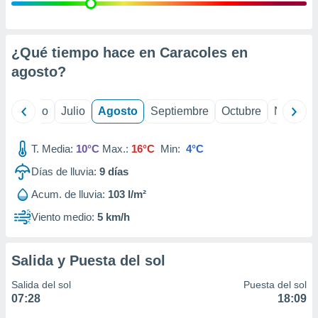
 seleccionar
o.
calización
precisa e
¿Qué tiempo hace en Caracoles en
ión mediante
agosto
?
, publicidad
yo
Junio
Julio
Agosto
Septiembre
Octubre
Noviemb
dos,
 publicidad
,
T. Media:
10°C
Max.:
16°C
Min:
4°C
ón de
Días de lluvia:
9
días
 desarrollo
s.
Acum. de lluvia:
103 l/m²
tros 1199
Viento medio:
5 km/h
ios
Salida y Puesta del sol
Salida del sol
Puesta del sol
07:28
18:09