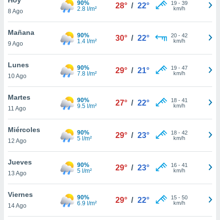
90%
19
-
39
28°
/
22°
2.8 l/m²
km/h
8 Ago
do en
 mismo.
sultar más
Mañana
90%
20
-
42
30°
/
22°
 en nuestra
1.4 l/m²
km/h
9 Ago
 Cookies
y
ualquier
Lunes
90%
19
-
47
29°
/
21°
7.8 l/m²
km/h
10 Ago
ento
 botón
ación de
Martes
90%
18
-
41
27°
/
22°
kies
9.5 l/m²
km/h
11 Ago
 disponible
e nuestra
Miércoles
90%
18
-
42
.
29°
/
23°
5 l/m²
km/h
12 Ago
IVAMENTE,
Jueves
90%
16
-
41
29°
/
23°
5 l/m²
km/h
13 Ago
as
 a cookies
Viernes
90%
15
-
50
29°
/
22°
6.9 l/m²
km/h
 no aceptar
14 Ago
ón de