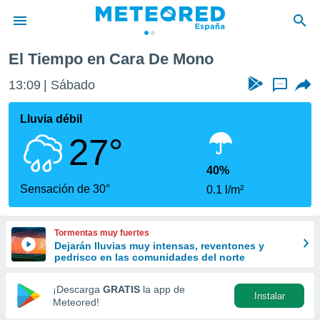
El Tiempo en Cara De Mono
privacidad
13:09
Sábado
...
o de
tiempo.com)
borado por
Lluvia débil
es para
27°
ue la
 que se
e calidad.
40%
eder a este
Sensación de 30°
0.1 l/m²
ediante las
opciones:
Tormentas muy fuertes
ookies y
Dejarán lluvias muy intensas, reventones y
e forma
pedrisco en las comunidades del norte
d digital
¡Descarga
GRATIS
la app de
Instalar
ada, basada
Meteored!
mación