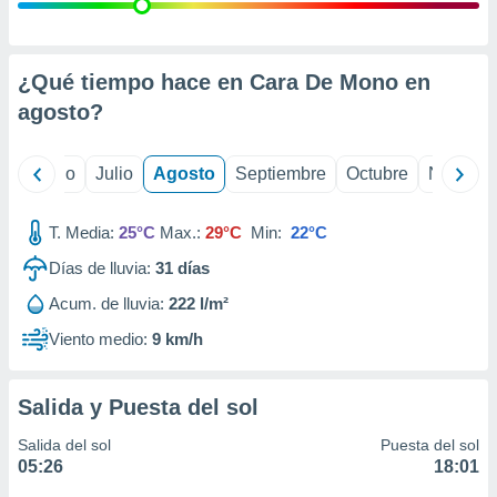
 seleccionar
o.
calización
precisa e
¿Qué tiempo hace en Cara De Mono en
ión mediante
agosto
?
, publicidad
yo
Junio
Julio
Agosto
Septiembre
Octubre
Noviemb
dos,
 publicidad
,
T. Media:
25°C
Max.:
29°C
Min:
22°C
ón de
Días de lluvia:
31
días
 desarrollo
s.
Acum. de lluvia:
222 l/m²
tros 1199
Viento medio:
9 km/h
ios
Salida y Puesta del sol
Salida del sol
Puesta del sol
05:26
18:01