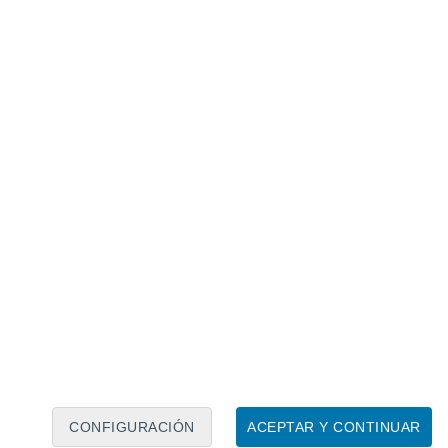
Calendario lunar
Lun
Mar
Mié
Jue
Vie
Sáb
Dom
6
7
8
9
10
11
12
13
14
15
16
17
18
19
CONFIGURACIÓN
ACEPTAR Y CONTINUAR