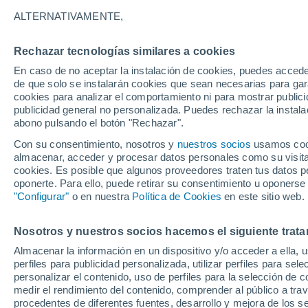
16°
ALTERNATIVAMENTE,
Rechazar tecnologías similares a cookies
30%
En caso de no aceptar la instalación de cookies, puedes acced
Sensación de 16°
0.1 l/m²
de que solo se instalarán cookies que sean necesarias para garan
cookies para analizar el comportamiento ni para mostrar publici
publicidad general no personalizada. Puedes rechazar la instala
abono pulsando el botón "Rechazar".
Previsión para el eclipse
Samuel Biener avisa de posibles tormentas y
Con su consentimiento, nosotros y
nuestros socios
usamos cooki
un domo de calor en España
almacenar, acceder y procesar datos personales como su visita e
cookies. Es posible que algunos proveedores traten tus datos pe
El Tiempo 1 - 7 días
Por horas
Actualidad
Mapa de
oponerte. Para ello, puede retirar su consentimiento u oponerse
"Configurar"
o en nuestra
Política de Cookies
en este sitio web.
Nosotros y nuestros socios hacemos el siguiente trata
Mañana
Sábado
D
Hoy
Almacenar la información en un dispositivo y/o acceder a ella, 
7 Ago
8 Ago
6 Ago
perfiles para publicidad personalizada, utilizar perfiles para sele
personalizar el contenido, uso de perfiles para la selección de c
medir el rendimiento del contenido, comprender al público a tra
procedentes de diferentes fuentes, desarrollo y mejora de los se
90%