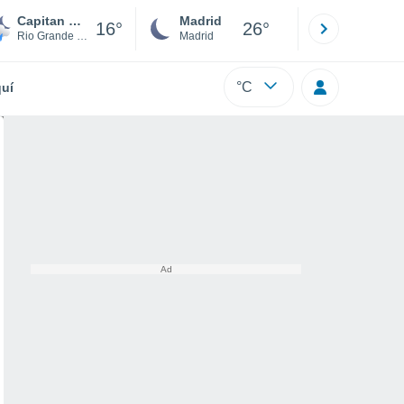
Capitan Porto Alegro
Madrid
Barcelona
16°
26°
Rio Grande Do Sul
Madrid
Barcelona
°C
uí