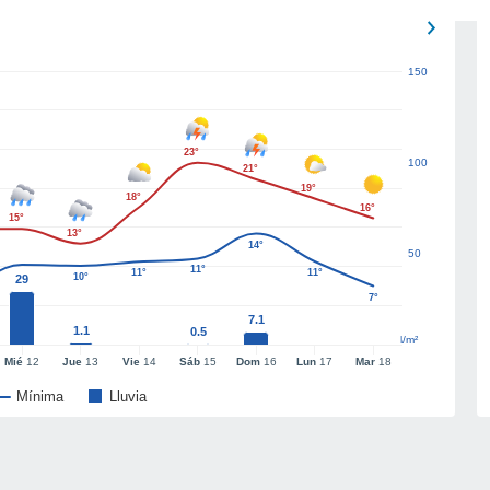
150
23°
100
21°
19°
18°
16°
15°
13°
14°
50
11°
11°
11°
10°
29
7°
7.1
1.1
0.5
l/m²
Mié
12
Jue
13
Vie
14
Sáb
15
Dom
16
Lun
17
Mar
18
Mínima
Lluvia