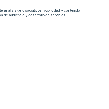
1.9 l/m²
29 l/m²
17°
/
7°
15°
/
7°
15°
/
7°
15°
/
10°
e análisis de dispositivos, publicidad y contenido
n de audiencia y desarrollo de servicios.
-
39
km/h
22
-
42
km/h
21
-
35
km/h
18
-
40
km/h
RS hoy
, 6 de agosto
Norte
0 Bajo
°
24
-
59 km/h
FPS:
no
Noroeste
0 Bajo
°
12
-
46 km/h
FPS:
no
Noroeste
0 Bajo
°
15
-
30 km/h
FPS:
no
Noroeste
0 Bajo
°
19
-
32 km/h
FPS:
no