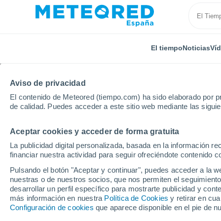
El tiempo
Noticias
Ví
Aviso de privacidad
El contenido de Meteored (tiempo.com) ha sido elaborado por pr
de calidad. Puedes acceder a este sitio web mediante las sigui
Aceptar cookies y acceder de forma gratuita
Inicio
Brasil
Rio Grande del Sur
Capitan Porto A
La publicidad digital personalizada, basada en la información r
financiar nuestra actividad para seguir ofreciéndote contenido c
El Tiempo en Capitan P
Pulsando el botón "Aceptar y continuar", puedes acceder a la w
nuestras o de nuestros socios, que nos permiten el seguimiento
22:38
Jueves
desarrollar un perfil específico para mostrarte publicidad y co
más información en nuestra
Política de Cookies
y retirar en cu
Configuración de cookies
que aparece disponible en el pie de n
Lluvia débil