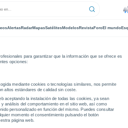
deos
Alertas
Radar
Mapas
Satélites
Modelos
Revista
Foro
El mundo
Esq
ofesionales para garantizar que la información que se ofrece es
entes opciones:
legro
ecogida mediante cookies o tecnologías similares, nos permite
on altos estándares de calidad sin coste.
orto Alegro - RS
eb aceptando la instalación de todas las cookies, ya sean
 y análisis del comportamiento en el sitio web, así como
...
ntenido personalizado en función del mismo. Puedes consultar
alquier momento el consentimiento pulsando el botón
Por horas
uestra página web.
Intervalos nubosos en las
próximas horas