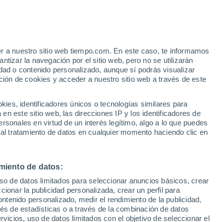
Aviso de nivel rojo
Alerta extrema por otros en Capitan
Porto Alegro hoy
er a nuestro sitio web tiempo.com. En este caso, te informamos
Bajan las temperaturas
tizar la navegación por el sitio web, pero no se utilizarán
Durante el dia de mañana
dad o contenido personalizado, aunque sí podrás visualizar
ción de cookies y acceder a nuestro sitio web a través de este
 de
es, identificadores únicos o tecnologías similares para
n este sitio web, las direcciones IP y los identificadores de
rsonales en virtud de un interés legítimo, algo a lo que puedes
 lluvia
Radar de lluvia
Satélites
Modelos
 al tratamiento de datos en cualquier momento haciendo clic en
miento de datos:
omingo
Lunes
Martes
Miércoles
uso de datos limitados para seleccionar anuncios básicos, crear
9 Ago
10 Ago
11 Ago
12 Ago
ccionar la publicidad personalizada, crear un perfil para
ontenido personalizado, medir el rendimiento de la publicidad,
vés de estadísticas o a través de la combinación de datos
rvicios, uso de datos limitados con el objetivo de seleccionar el
70%
90%