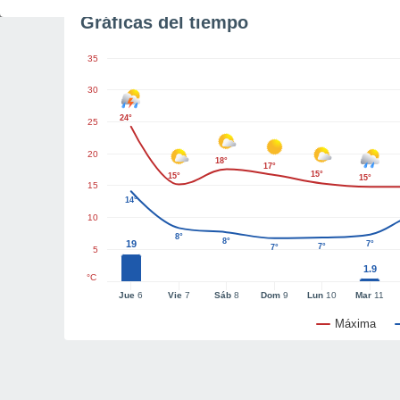
Gráficas del tiempo
35
30
24°
25
20
18°
17°
15°
15°
15°
15
14°
10
8°
8°
19
7°
7°
7°
5
1.9
°C
Jue
6
Vie
7
Sáb
8
Dom
9
Lun
10
Mar
11
Máxima