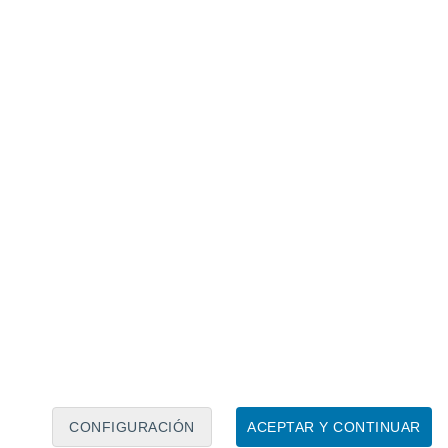
Calendario lunar
Lun
Mar
Mié
Jue
Vie
Sáb
Dom
6
7
8
9
10
11
12
13
14
15
16
17
18
19
CONFIGURACIÓN
ACEPTAR Y CONTINUAR