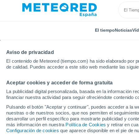
El tiempo
Noticias
Ví
Aviso de privacidad
El contenido de Meteored (tiempo.com) ha sido elaborado por pr
de calidad. Puedes acceder a este sitio web mediante las sigui
Aceptar cookies y acceder de forma gratuita
Inicio
Illes Balears
Canyamel
La publicidad digital personalizada, basada en la información r
financiar nuestra actividad para seguir ofreciéndote contenido c
El Tiempo en Canyame
Pulsando el botón "Aceptar y continuar", puedes acceder a la w
nuestras o de nuestros socios, que nos permiten el seguimiento
23:55
Jueves
desarrollar un perfil específico para mostrarte publicidad y co
más información en nuestra
Política de Cookies
y retirar en cu
Configuración de cookies
que aparece disponible en el pie de n
Cielo despejado