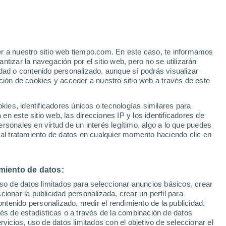
e
er a nuestro sitio web tiempo.com. En este caso, te informamos
:
46%
tizar la navegación por el sitio web, pero no se utilizarán
dad o contenido personalizado, aunque sí podrás visualizar
ción de cookies y acceder a nuestro sitio web a través de este
 de
es, identificadores únicos o tecnologías similares para
n este sitio web, las direcciones IP y los identificadores de
rsonales en virtud de un interés legítimo, algo a lo que puedes
 temperatura
Radar de lluvia
Satélites
Modelos
 al tratamiento de datos en cualquier momento haciendo clic en
miento de datos:
omingo
Lunes
Martes
Miércoles
uso de datos limitados para seleccionar anuncios básicos, crear
9 Ago
10 Ago
11 Ago
12 Ago
ccionar la publicidad personalizada, crear un perfil para
ontenido personalizado, medir el rendimiento de la publicidad,
vés de estadísticas o a través de la combinación de datos
rvicios, uso de datos limitados con el objetivo de seleccionar el