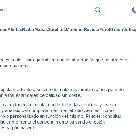
deos
Alertas
Radar
Mapas
Satélites
Modelos
Revista
Foro
El mundo
Esq
ofesionales para garantizar que la información que se ofrece es
entes opciones:
ecogida mediante cookies o tecnologías similares, nos permite
on altos estándares de calidad sin coste.
l
eb aceptando la instalación de todas las cookies, ya sean
 y análisis del comportamiento en el sitio web, así como
...
ntenido personalizado en función del mismo. Puedes consultar
alquier momento el consentimiento pulsando el botón
Por horas
uestra página web.
Cielos despejados en las
próximas horas