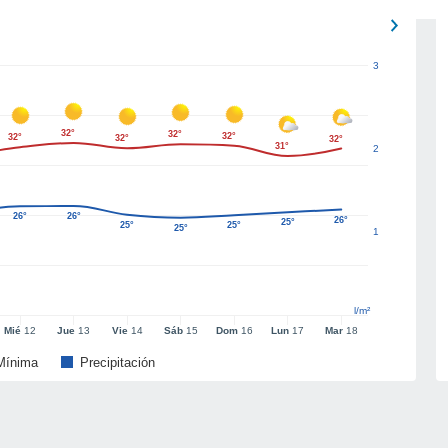
3
32°
32°
32°
32°
32°
32°
31°
2
26°
26°
26°
25°
25°
25°
25°
1
l/m²
Mié
12
Jue
13
Vie
14
Sáb
15
Dom
16
Lun
17
Mar
18
Mínima
Precipitación