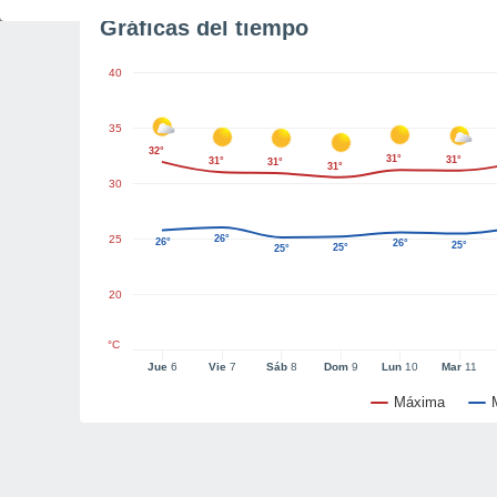
Gráficas del tiempo
40
35
32°
31°
31°
31°
31°
31°
30
25
26°
26°
26°
25°
25°
25°
20
°C
Jue
6
Vie
7
Sáb
8
Dom
9
Lun
10
Mar
11
Máxima