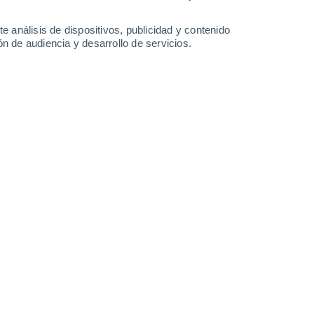
31°
/
25°
31°
/
26°
31°
/
25°
32°
/
26°
e análisis de dispositivos, publicidad y contenido
n de audiencia y desarrollo de servicios.
-
31
km/h
16
-
31
km/h
12
-
26
km/h
12
-
25
km/h
sto
Este
4 Medio
10
-
21 km/h
FPS:
6-10
Este
2 Bajo
5
-
22 km/h
FPS:
no
Sureste
1 Bajo
7
-
16 km/h
FPS:
no
Sur
0 Bajo
8
-
22 km/h
FPS:
no