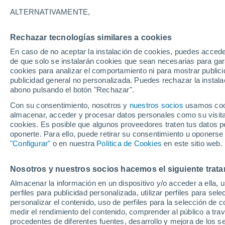
28°
ALTERNATIVAMENTE,
Rechazar tecnologías similares a cookies
Menguant
En caso de no aceptar la instalación de cookies, puedes acced
Iluminada
Sensación de 31°
de que solo se instalarán cookies que sean necesarias para garan
cookies para analizar el comportamiento ni para mostrar publici
publicidad general no personalizada. Puedes rechazar la instala
abono pulsando el botón "Rechazar".
Previsión para el eclipse
Samuel Biener avisa de posibles tormentas y
Con su consentimiento, nosotros y
nuestros socios
usamos cooki
un domo de calor en España
almacenar, acceder y procesar datos personales como su visita e
cookies. Es posible que algunos proveedores traten tus datos pe
El Tiempo 1 - 7 días
Por horas
Actualidad
Mapa de
oponerte. Para ello, puede retirar su consentimiento u oponerse
"Configurar"
o en nuestra
Política de Cookies
en este sitio web.
Nosotros y nuestros socios hacemos el siguiente trata
Mañana
Sábado
D
Hoy
Almacenar la información en un dispositivo y/o acceder a ella, 
7 Ago
8 Ago
6 Ago
perfiles para publicidad personalizada, utilizar perfiles para sele
personalizar el contenido, uso de perfiles para la selección de c
medir el rendimiento del contenido, comprender al público a tra
procedentes de diferentes fuentes, desarrollo y mejora de los se