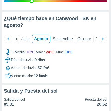
 seleccionar
o.
calización
precisa e
¿Qué tiempo hace en Canwood - SK en
ión mediante
agosto
?
, publicidad
yo
Junio
Julio
Agosto
Septiembre
Octubre
Noviemb
dos,
 publicidad
,
T. Media:
16°C
Max.:
24°C
Min:
10°C
ón de
Días de lluvia:
9
días
 desarrollo
s.
Acum. de lluvia:
57 l/m²
tros 1199
Viento medio:
12 km/h
ios
Salida y Puesta del sol
Salida del sol
Puesta del sol
05:31
20:52