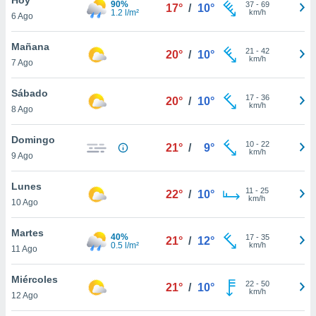
90%
37
-
69
17°
/
10°
1.2 l/m²
km/h
6 Ago
do en
 mismo.
sultar más
Mañana
21
-
42
20°
/
10°
 en nuestra
km/h
7 Ago
 Cookies
y
ualquier
Sábado
17
-
36
20°
/
10°
km/h
8 Ago
ento
 botón
ación de
Domingo
10
-
22
21°
/
9°
kies
km/h
9 Ago
 disponible
e nuestra
Lunes
11
-
25
.
22°
/
10°
km/h
10 Ago
IVAMENTE,
Martes
40%
17
-
35
21°
/
12°
0.5 l/m²
km/h
11 Ago
as
 a cookies
Miércoles
22
-
50
21°
/
10°
km/h
 no aceptar
12 Ago
ón de