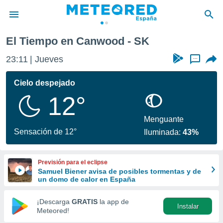
El Tiempo en Canwood - SK
privacidad
23:11
Jueves
...
o de
tiempo.com)
borado por
Cielo despejado
es para
12°
ue la
 que se
e calidad.
Menguante
eder a este
Sensación de 12°
Iluminada:
43%
ediante las
opciones:
Previsión para el eclipse
ookies y
Samuel Biener avisa de posibles tormentas y de
e forma
un domo de calor en España
d digital
¡Descarga
GRATIS
la app de
Instalar
ada, basada
Meteored!
mación