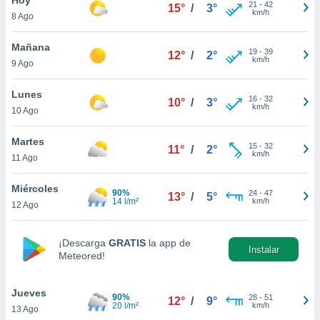
21
-
42
15°
/
3°
km/h
8 Ago
do en
 mismo.
sultar más
Mañana
19
-
39
12°
/
2°
 en nuestra
km/h
9 Ago
 Cookies
y
ualquier
Lunes
16
-
32
10°
/
3°
km/h
10 Ago
ento
 botón
ación de
Martes
15
-
32
11°
/
2°
kies
km/h
11 Ago
 disponible
e nuestra
Miércoles
90%
24
-
47
.
13°
/
5°
14 l/m²
km/h
12 Ago
IVAMENTE,
¡Descarga
GRATIS
la app de
Instalar
Meteored!
as
 a cookies
Jueves
 no aceptar
90%
28
-
51
12°
/
9°
20 l/m²
km/h
13 Ago
ón de