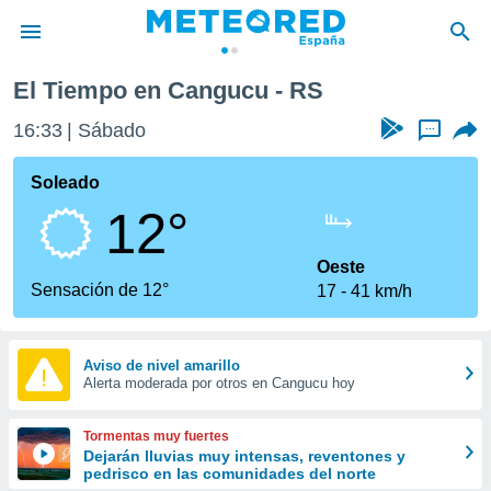
El Tiempo en Cangucu - RS
privacidad
16:33
Sábado
...
o de
tiempo.com)
borado por
Soleado
es para
12°
ue la
 que se
e calidad.
Oeste
eder a este
Sensación de 12°
17
41 km/h
ediante las
opciones:
ookies y
Aviso de nivel amarillo
Alerta moderada por otros en Cangucu hoy
e forma
d digital
Tormentas muy fuertes
ada, basada
Dejarán lluvias muy intensas, reventones y
pedrisco en las comunidades del norte
mación