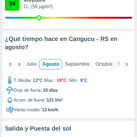
Aceptable
 seleccionar
24
o.
O₃ (59 µg/m³)
calización
precisa e
ión mediante
¿Qué tiempo hace en Cangucu - RS en
, publicidad
agosto
?
dos,
 publicidad
,
yo
Junio
Julio
Agosto
Septiembre
Octubre
Noviemb
ón de
 desarrollo
s.
T. Media:
13°C
Max.:
19°C
Min:
9°C
tros 1199
Días de lluvia:
10
días
ios
Acum. de lluvia:
121 l/m²
Viento medio:
13 km/h
Salida y Puesta del sol