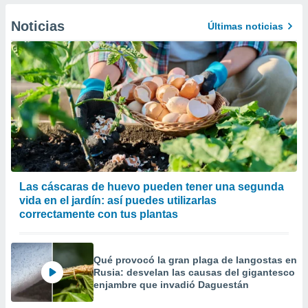
er momento
ic en
Noticias
Últimas noticias
o en
 Cookies
en
eb.
y
socios
el
to de
la
Las cáscaras de huevo pueden tener una segunda
 en un
vida en el jardín: así puedes utilizarlas
 y/o acceder
correctamente con tus plantas
 de datos
ara
 anuncios
Qué provocó la gran plaga de langostas en
ar perfiles
Rusia: desvelan las causas del gigantesco
idad
enjambre que invadió Daguestán
a, utilizar
a