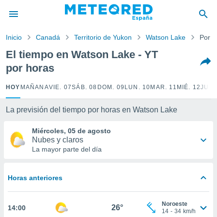
privacidad
o de
Inicio
Canadá
Territorio de Yukon
Watson Lake
Por h
tiempo.com)
borado por
El tiempo en Watson Lake - YT
es para
por horas
ue la
 que se
e calidad.
HOY
MAÑANA
VIE. 07
SÁB. 08
DOM. 09
LUN. 10
MAR. 11
MIÉ. 12
JUE.
eder a este
ediante las
La previsión del tiempo por horas en Watson Lake
opciones:
Miércoles, 05 de agosto
ookies y
Nubes y claros
e forma
La mayor parte del día
d digital
ada, basada
Horas anteriores
mación
ediante
ecnologías
Noroeste
26°
14:00
nos permite
14
-
34
km/h