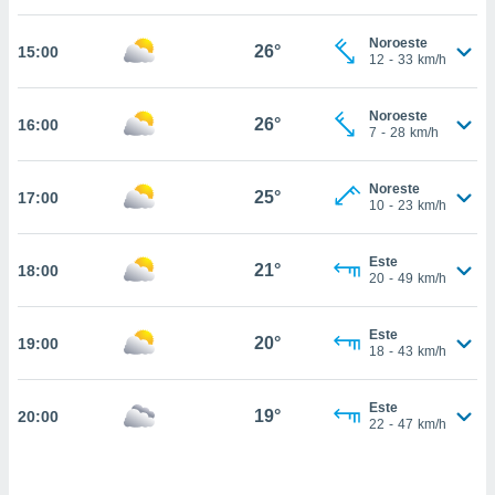
estra
ara seguir
Noroeste
e contenido
26°
15:00
12
-
33
km/h
stándares
ACEPTAR
sin coste.
Y
Noroeste
CONTINUAR
26°
16:00
 botón
7
-
28
km/h
continuar",
der a la
CONFIGURACIÓN
ndo la
Noreste
25°
17:00
10
-
23
km/h
 de todas
, ya sean
de nuestros
Este
21°
18:00
 nos
20
-
49
km/h
 y análisis
tamiento en
Este
20°
19:00
18
-
43
km/h
b, así como
un perfil
para
Este
19°
20:00
ublicidad y
22
-
47
km/h
do en
 mismo.