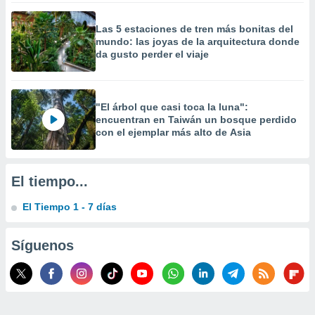
 la
Las 5 estaciones de tren más bonitas del
da, crear un
mundo: las joyas de la arquitectura donde
personalizar
da gusto perder el viaje
o, uso de
a la
e contenido
do, medir el
"El árbol que casi toca la luna":
 de la
encuentran en Taiwán un bosque perdido
medir el
con el ejemplar más alto de Asia
 del
 comprender
 través de
El tiempo...
s o a través
nación de
El Tiempo 1 - 7 días
edentes de
fuentes,
y mejora de
Síguenos
os, uso de
ados con el
 seleccionar
o.
calización