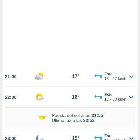
sultar más
 en nuestra
 Cookies
y
ualquier
ento
 botón
ación de
kies
 disponible
e nuestra
.
Este
17°
21:00
18
-
47
km/h
IVAMENTE,
Este
16°
22:00
as
16
-
38
km/h
 a cookies
 no aceptar
Puesta del sol a las
21:55
ón de
Última luz a las
22:52
uedes
uestro sitio
.com. En
Este
15°
23:00