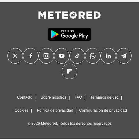
precisa e
ión mediante
, publicidad
dos,
 publicidad
,
ón de
 desarrollo
s.
tros 1199
ios
Contacto
Sobre nosotros
FAQ
Términos de uso
Cookies
Política de privacidad
Configuración de privacidad
© 2026 Meteored. Todos los derechos reservados