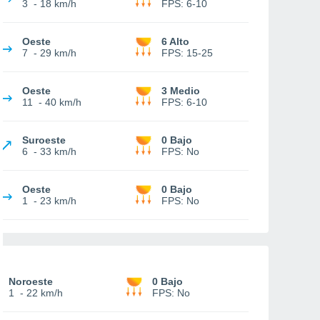
3
-
18 km/h
FPS:
6-10
Oeste
6 Alto
7
-
29 km/h
FPS:
15-25
Oeste
3 Medio
11
-
40 km/h
FPS:
6-10
Suroeste
0 Bajo
6
-
33 km/h
FPS:
No
Oeste
0 Bajo
1
-
23 km/h
FPS:
No
Noroeste
0 Bajo
1
-
22 km/h
FPS:
No