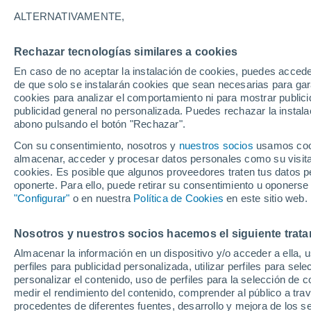
ALTERNATIVAMENTE,
Gráfica del tiempo por horas en B
Rechazar tecnologías similares a cookies
Station
En caso de no aceptar la instalación de cookies, puedes acced
de que solo se instalarán cookies que sean necesarias para garan
SÍMBOLO
TEMPERATURA
cookies para analizar el comportamiento ni para mostrar publici
publicidad general no personalizada. Puedes rechazar la instala
abono pulsando el botón "Rechazar".
00
03
06
09
12
15
18
21
00
03
06
09
Con su consentimiento, nosotros y
nuestros socios
usamos cooki
almacenar, acceder y procesar datos personales como su visita e
cookies. Es posible que algunos proveedores traten tus datos pe
oponerte. Para ello, puede retirar su consentimiento u oponerse
25°
25°
"Configurar"
o en nuestra
Política de Cookies
en este sitio web.
22°
Nosotros y nuestros socios hacemos el siguiente trata
19°
14°
Almacenar la información en un dispositivo y/o acceder a ella, 
12°
11°
perfiles para publicidad personalizada, utilizar perfiles para sele
9°
personalizar el contenido, uso de perfiles para la selección de c
9°
medir el rendimiento del contenido, comprender al público a tra
procedentes de diferentes fuentes, desarrollo y mejora de los se
5°
5°