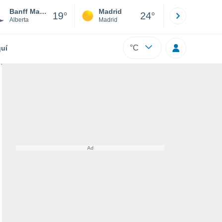
Banff Marine Aviation Reporting Station
Madrid
Barcelona
19°
24°
Alberta
Madrid
Barcelona
°C
uí