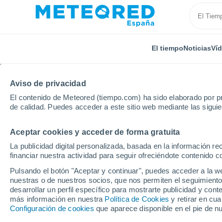
El tiempo
Noticias
Ví
Aviso de privacidad
El contenido de Meteored (tiempo.com) ha sido elaborado por pr
de calidad. Puedes acceder a este sitio web mediante las sigui
Aceptar cookies y acceder de forma gratuita
Inicio
Canadá
Provincia de Alberta
Banff Marine
La publicidad digital personalizada, basada en la información r
financiar nuestra actividad para seguir ofreciéndote contenido c
El tiempo en Banff Mar
Pulsando el botón "Aceptar y continuar", puedes acceder a la w
Station - AB por horas
nuestras o de nuestros socios, que nos permiten el seguimiento
desarrollar un perfil específico para mostrarte publicidad y co
más información en nuestra
Política de Cookies
y retirar en cu
Configuración de cookies
que aparece disponible en el pie de n
El Tiempo 1 - 7 días
Por horas