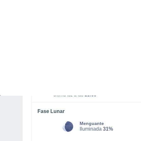
VIERNES, 07 DE AGOSTO
De madrugada
Niebla
Salida del sol a las
06:16
Puesta del sol a las
21:18
Primera luz a las
05:37
Última luz a las
21:56
Fase Lunar
Menguante
Iluminada
31%