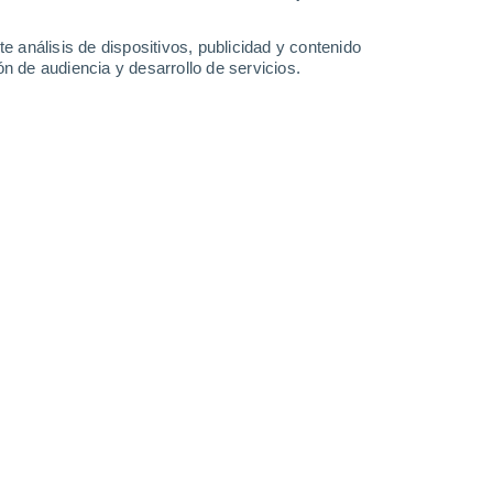
e análisis de dispositivos, publicidad y contenido
n de audiencia y desarrollo de servicios.
Viernes
7
n Banff Marine Aviation Reporting Station
12°
Parcialmente nuboso
02:00
Sensación T.
12°
8°
Nubes y claros
05:00
Sensación T.
12°
11°
Nubes y claros
08:00
Sensación T.
11°
20°
Parcialmente nuboso
11:00