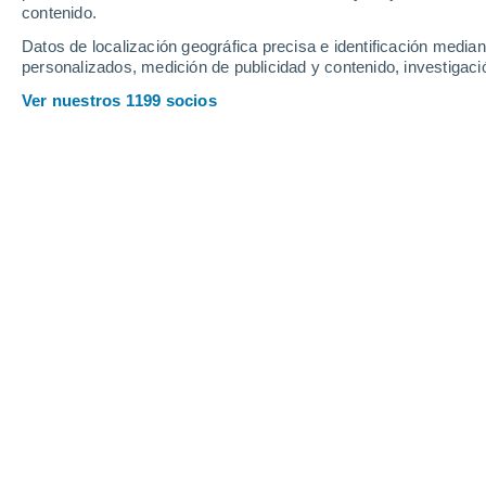
contenido.
Datos de localización geográfica precisa e identificación mediant
personalizados, medición de publicidad y contenido, investigació
Miércoles
5
Jueves
6
Ver nuestros 1199 socios
La previsión del tiempo por horas e
MIÉRCOLES, 05 DE AGOSTO
La mayor parte del día
Nubes y claros
Salida del sol a las
06:13
Puesta del sol a las
21:21
Primera luz a las
05:34
Última luz a las
22:00