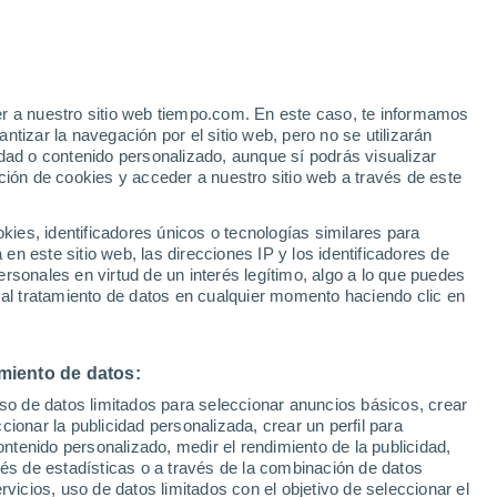
anff Marine Aviation Reporting
er a nuestro sitio web tiempo.com. En este caso, te informamos
tizar la navegación por el sitio web, pero no se utilizarán
VIENTO
PRECIPITACIÓN
dad o contenido personalizado, aunque sí podrás visualizar
ción de cookies y acceder a nuestro sitio web a través de este
12
15
18
21
00
03
06
09
12
15
18
21
00
es, identificadores únicos o tecnologías similares para
n este sitio web, las direcciones IP y los identificadores de
28°
rsonales en virtud de un interés legítimo, algo a lo que puedes
28°
 al tratamiento de datos en cualquier momento haciendo clic en
25°
23°
22°
21°
20°
miento de datos:
16°
14°
uso de datos limitados para seleccionar anuncios básicos, crear
12°
ccionar la publicidad personalizada, crear un perfil para
10°
10°
10°
ontenido personalizado, medir el rendimiento de la publicidad,
vés de estadísticas o a través de la combinación de datos
rvicios, uso de datos limitados con el objetivo de seleccionar el