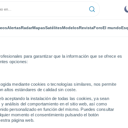
deos
Alertas
Radar
Mapas
Satélites
Modelos
Revista
Foro
El mundo
Esq
ofesionales para garantizar que la información que se ofrece es
entes opciones:
 Aviation Reporting Station
Por horas
ecogida mediante cookies o tecnologías similares, nos permite
on altos estándares de calidad sin coste.
ine Aviation Reporting
eb aceptando la instalación de todas las cookies, ya sean
 y análisis del comportamiento en el sitio web, así como
ntenido personalizado en función del mismo. Puedes consultar
alquier momento el consentimiento pulsando el botón
uestra página web.