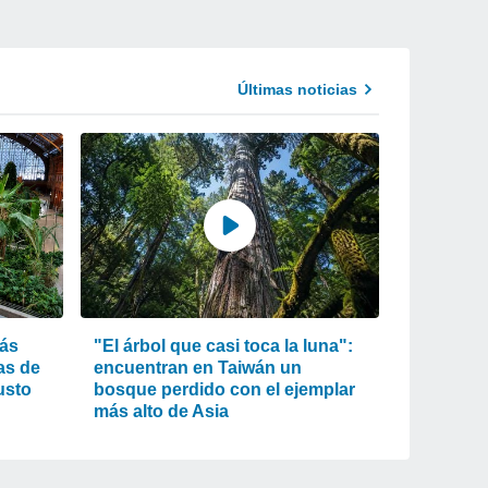
Últimas noticias
más
"El árbol que casi toca la luna":
as de
encuentran en Taiwán un
usto
bosque perdido con el ejemplar
más alto de Asia