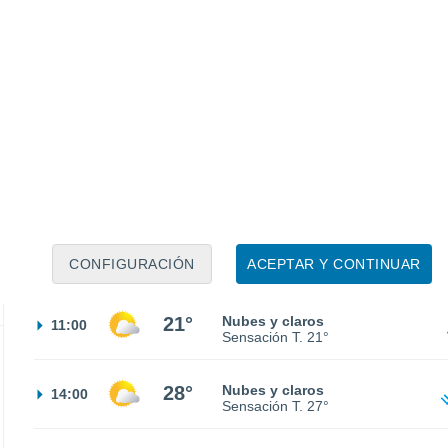
Sensación T.
12°
10°
Parcialmente nuboso
02:00
Sensación T.
11°
10°
Niebla
05:00
Sensación T.
11°
10°
Parcialmente nuboso
08:00
CONFIGURACIÓN
ACEPTAR Y CONTINUAR
Sensación T.
10°
21°
Nubes y claros
11:00
Sensación T.
21°
28°
Nubes y claros
14:00
Sensación T.
27°