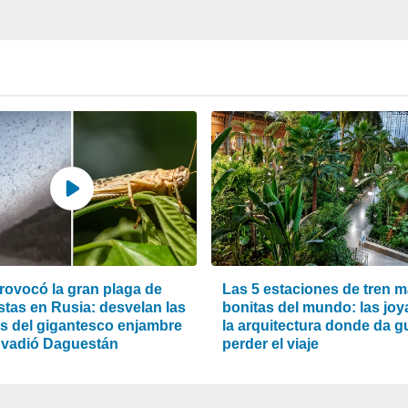
rovocó la gran plaga de
Las 5 estaciones de tren 
stas en Rusia: desvelan las
bonitas del mundo: las joy
s del gigantesco enjambre
la arquitectura donde da g
nvadió Daguestán
perder el viaje