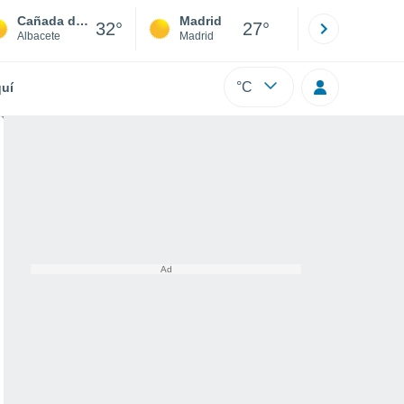
Cañada del Salobral o Molina
Madrid
Barcelona
32°
27°
Albacete
Madrid
Barcelona
°C
uí