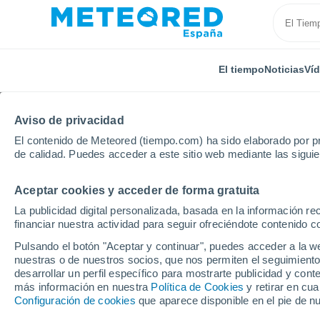
El tiempo
Noticias
Ví
Aviso de privacidad
El contenido de Meteored (tiempo.com) ha sido elaborado por pr
de calidad. Puedes acceder a este sitio web mediante las sigui
Aceptar cookies y acceder de forma gratuita
Inicio
Castilla La Mancha
Provincia de Albacete
La publicidad digital personalizada, basada en la información r
financiar nuestra actividad para seguir ofreciéndote contenido c
El Tiempo en Cañada de
Pulsando el botón "Aceptar y continuar", puedes acceder a la w
nuestras o de nuestros socios, que nos permiten el seguimiento
10:20
Domingo
desarrollar un perfil específico para mostrarte publicidad y co
más información en nuestra
Política de Cookies
y retirar en cu
Configuración de cookies
que aparece disponible en el pie de n
Soleado