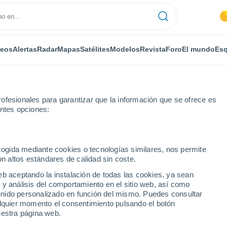
deos
Alertas
Radar
Mapas
Satélites
Modelos
Revista
Foro
El mundo
Esq
ofesionales para garantizar que la información que se ofrece es
entes opciones:
Cañada del Salobral o Molina
ecogida mediante cookies o tecnologías similares, nos permite
on altos estándares de calidad sin coste.
l Salobral o Molina
eb aceptando la instalación de todas las cookies, ya sean
 y análisis del comportamiento en el sitio web, así como
...
ntenido personalizado en función del mismo. Puedes consultar
alquier momento el consentimiento pulsando el botón
Por horas
uestra página web.
Intervalos nubosos en las
próximas horas