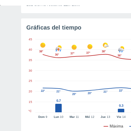
Luz diurna restante
11h 18m
Gráficas del tiempo
45
40
38°
38°
37°
37°
36°
36°
35
30
25
22°
22°
20
21°
21°
20°
20°
0.7
15
0.3
°C
Dom
9
Lun
10
Mar
11
Mié
12
Jue
13
Vie
14
Máxima