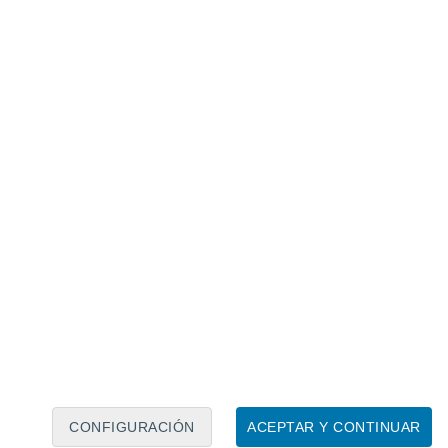
Calendario lunar
Lun
Mar
Mié
Jue
Vie
Sáb
Dom
9
10
11
12
13
14
15
16
17
18
19
20
21
22
CONFIGURACIÓN
ACEPTAR Y CONTINUAR