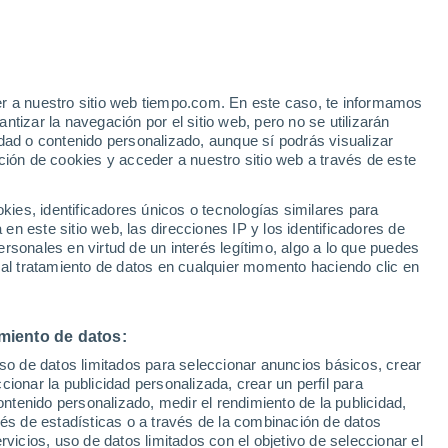
Aviso de nivel amarillo
Alerta moderada por altas
temperaturas en Cañada del
Salobral o Molina hoy
er a nuestro sitio web tiempo.com. En este caso, te informamos
h
tizar la navegación por el sitio web, pero no se utilizarán
dad o contenido personalizado, aunque sí podrás visualizar
ción de cookies y acceder a nuestro sitio web a través de este
es, identificadores únicos o tecnologías similares para
n este sitio web, las direcciones IP y los identificadores de
rsonales en virtud de un interés legítimo, algo a lo que puedes
e nubosidad
Radar de lluvia
Satélites
Modelos
 al tratamiento de datos en cualquier momento haciendo clic en
miento de datos:
iércoles
Jueves
Viernes
Sábado
uso de datos limitados para seleccionar anuncios básicos, crear
12 Ago
13 Ago
14 Ago
15 Ago
ccionar la publicidad personalizada, crear un perfil para
ontenido personalizado, medir el rendimiento de la publicidad,
vés de estadísticas o a través de la combinación de datos
rvicios, uso de datos limitados con el objetivo de seleccionar el
70%
50%