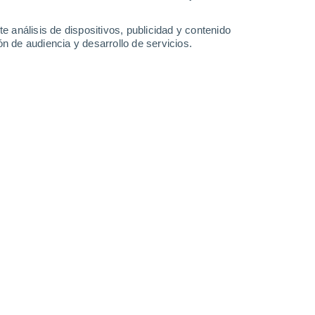
0.3 l/m²
0.3 l/m²
37°
/
20°
38°
/
21°
36°
/
22°
35°
/
21°
e análisis de dispositivos, publicidad y contenido
n de audiencia y desarrollo de servicios.
-
41
km/h
23
-
44
km/h
24
-
53
km/h
14
-
38
km/h
olina hoy
, 9 de agosto
Sureste
2 Bajo
8
-
20 km/h
FPS:
no
Sureste
4 Medio
9
-
23 km/h
FPS:
6-10
Sureste
6 Alto
10
-
27 km/h
FPS:
15-25
Sureste
8 ¡Muy Alto!
12
-
30 km/h
FPS:
25-50