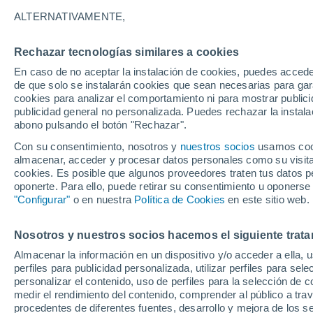
30°
ALTERNATIVAMENTE,
Rechazar tecnologías similares a cookies
Sureste
En caso de no aceptar la instalación de cookies, puedes acced
Sensación de 29°
8
-
20 km/
de que solo se instalarán cookies que sean necesarias para garan
cookies para analizar el comportamiento ni para mostrar publici
publicidad general no personalizada. Puedes rechazar la instala
abono pulsando el botón "Rechazar".
¿Lloverá en el eclipse?
Consulta el mapa de nubes y lluvia para el
Con su consentimiento, nosotros y
nuestros socios
usamos cooki
miércoles en España
almacenar, acceder y procesar datos personales como su visita e
cookies. Es posible que algunos proveedores traten tus datos pe
El Tiempo 1 - 7 días
Por horas
Actualidad
Mapa d
oponerte. Para ello, puede retirar su consentimiento u oponerse
"Configurar"
o en nuestra
Política de Cookies
en este sitio web.
Nosotros y nuestros socios hacemos el siguiente trata
Mañana
Martes
M
Hoy
Almacenar la información en un dispositivo y/o acceder a ella, 
10 Ago
11 Ago
9 Ago
perfiles para publicidad personalizada, utilizar perfiles para sele
personalizar el contenido, uso de perfiles para la selección de c
medir el rendimiento del contenido, comprender al público a tra
procedentes de diferentes fuentes, desarrollo y mejora de los se
50%