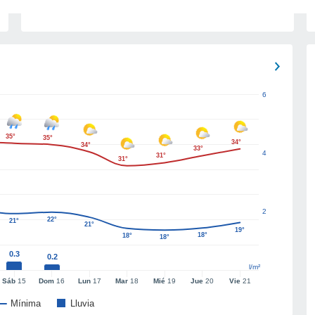
6
35°
35°
34°
34°
33°
4
31°
31°
2
22°
21°
21°
19°
18°
18°
18°
0.3
0.2
l/m²
Sáb
15
Dom
16
Lun
17
Mar
18
Mié
19
Jue
20
Vie
21
Mínima
Lluvia