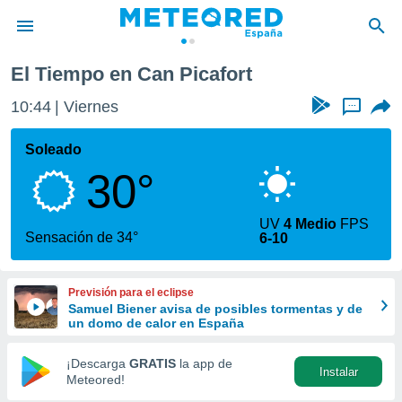
El Tiempo en Can Picafort
privacidad
10:44
Viernes
...
o de
tiempo.com)
borado por
Soleado
es para
30°
ue la
 que se
e calidad.
UV
4 Medio
FPS
eder a este
Sensación de 34°
6-10
ediante las
opciones:
Previsión para el eclipse
ookies y
Samuel Biener avisa de posibles tormentas y de
e forma
un domo de calor en España
d digital
¡Descarga
GRATIS
la app de
Instalar
ada, basada
Meteored!
mación