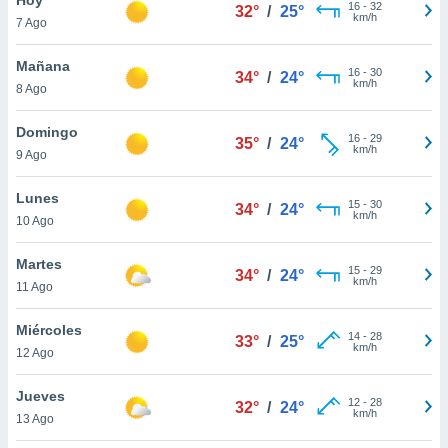
16
-
32
32°
/
25°
km/h
7 Ago
do en
 mismo.
sultar más
Mañana
16
-
30
34°
/
24°
 en nuestra
km/h
8 Ago
 Cookies
y
ualquier
Domingo
16
-
29
35°
/
24°
km/h
9 Ago
ento
 botón
ación de
Lunes
15
-
30
34°
/
24°
kies
km/h
10 Ago
 disponible
e nuestra
Martes
15
-
29
.
34°
/
24°
km/h
11 Ago
IVAMENTE,
Miércoles
14
-
28
33°
/
25°
km/h
12 Ago
as
 a cookies
Jueves
12
-
28
32°
/
24°
km/h
 no aceptar
13 Ago
ón de