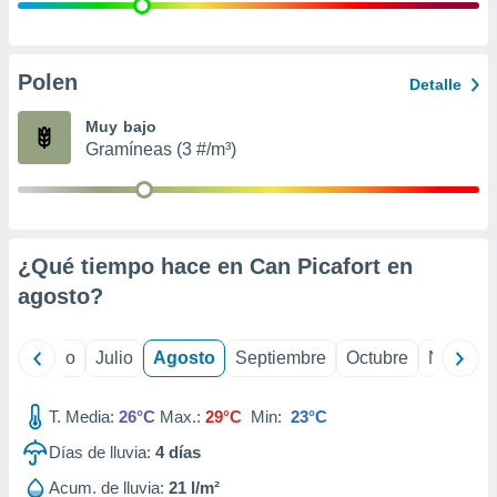
 seleccionar
o.
calización
precisa e
Polen
Detalle
ión mediante
Muy bajo
, publicidad
Gramíneas (3 #/m³)
dos,
 publicidad
,
ón de
¿Qué tiempo hace en Can Picafort en
 desarrollo
s.
agosto
?
tros 1199
ios
yo
Junio
Julio
Agosto
Septiembre
Octubre
Noviemb
T. Media:
26°C
Max.:
29°C
Min:
23°C
Días de lluvia:
4
días
Acum. de lluvia:
21 l/m²