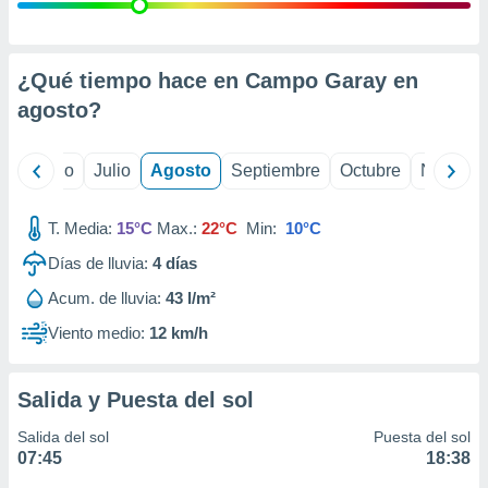
 seleccionar
o.
calización
precisa e
¿Qué tiempo hace en Campo Garay en
ión mediante
agosto
?
, publicidad
yo
Junio
Julio
Agosto
Septiembre
Octubre
Noviemb
dos,
 publicidad
,
T. Media:
15°C
Max.:
22°C
Min:
10°C
ón de
Días de lluvia:
4
días
 desarrollo
s.
Acum. de lluvia:
43 l/m²
tros 1199
Viento medio:
12 km/h
ios
Salida y Puesta del sol
Salida del sol
Puesta del sol
07:45
18:38