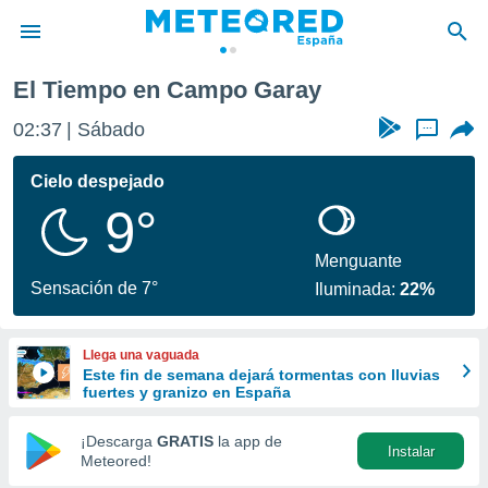
El Tiempo en Campo Garay
privacidad
02:37
Sábado
...
o de
tiempo.com)
borado por
Cielo despejado
es para
9°
ue la
 que se
e calidad.
Menguante
eder a este
Sensación de 7°
Iluminada:
22%
ediante las
opciones:
Llega una vaguada
ookies y
Este fin de semana dejará tormentas con lluvias
e forma
fuertes y granizo en España
d digital
¡Descarga
GRATIS
la app de
Instalar
ada, basada
Meteored!
mación