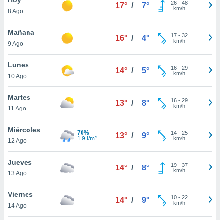
26
-
48
17°
/
7°
km/h
8 Ago
do en
 mismo.
sultar más
Mañana
17
-
32
16°
/
4°
 en nuestra
km/h
9 Ago
 Cookies
y
ualquier
Lunes
16
-
29
14°
/
5°
km/h
10 Ago
ento
 botón
ación de
Martes
16
-
29
13°
/
8°
kies
km/h
11 Ago
 disponible
e nuestra
Miércoles
70%
14
-
25
.
13°
/
9°
1.9 l/m²
km/h
12 Ago
IVAMENTE,
Jueves
19
-
37
14°
/
8°
km/h
13 Ago
as
 a cookies
Viernes
10
-
22
14°
/
9°
km/h
 no aceptar
14 Ago
ón de