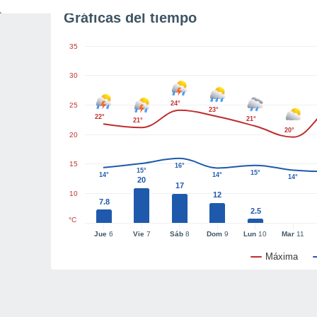
Gráficas del tiempo
35
30
24°
25
23°
22°
21°
21°
20°
20
15
16°
15°
15°
14°
14°
14°
20
17
10
12
7.8
2.5
°C
Jue
6
Vie
7
Sáb
8
Dom
9
Lun
10
Mar
11
Máxima