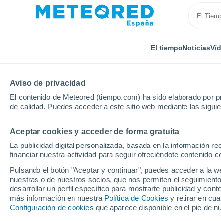
El tiempo
Noticias
Ví
Aviso de privacidad
El contenido de Meteored (tiempo.com) ha sido elaborado por pr
de calidad. Puedes acceder a este sitio web mediante las sigui
Aceptar cookies y acceder de forma gratuita
Inicio
Brasil
Estado de Paraná
Campo Bonito
La publicidad digital personalizada, basada en la información r
financiar nuestra actividad para seguir ofreciéndote contenido c
El Tiempo en Campo Bo
Pulsando el botón "Aceptar y continuar", puedes acceder a la w
nuestras o de nuestros socios, que nos permiten el seguimiento
16:36
Jueves
desarrollar un perfil específico para mostrarte publicidad y co
más información en nuestra
Política de Cookies
y retirar en cu
Configuración de cookies
que aparece disponible en el pie de n
Parcialmente nuboso