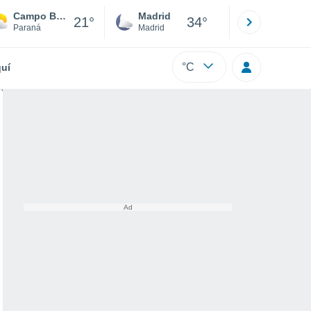
Campo Bonito
Madrid
Barcelona
21°
34°
Paraná
Madrid
Barcelona
°C
uí