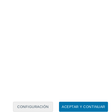
Calendario lunar
Lun
Mar
Mié
Jue
Vie
Sáb
Dom
6
7
8
9
10
11
12
13
14
15
16
17
18
19
CONFIGURACIÓN
ACEPTAR Y CONTINUAR