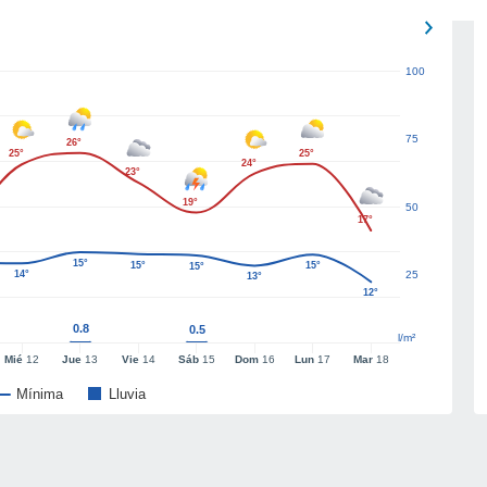
100
75
26°
25°
25°
24°
23°
19°
50
17°
15°
15°
15°
15°
14°
25
13°
12°
0.8
0.5
l/m²
Mié
12
Jue
13
Vie
14
Sáb
15
Dom
16
Lun
17
Mar
18
Mínima
Lluvia