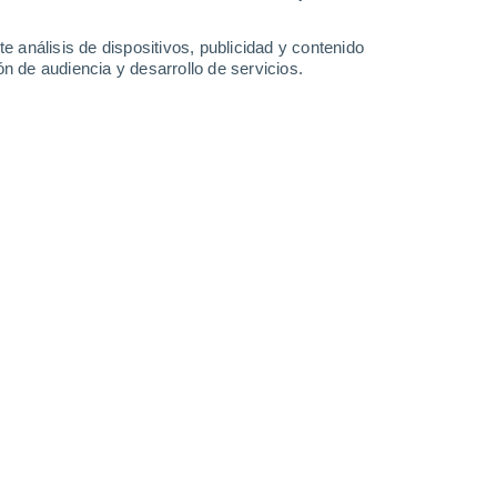
12 l/m²
2.5 l/m²
23°
/
14°
21°
/
15°
20°
/
14°
25°
/
14°
e análisis de dispositivos, publicidad y contenido
n de audiencia y desarrollo de servicios.
-
29
km/h
12
-
24
km/h
11
-
26
km/h
13
-
33
km/h
, 6 de agosto
nuboso
Noreste
0 Bajo
°
11
-
40 km/h
FPS:
no
Este
0 Bajo
°
13
-
33 km/h
FPS:
no
do
Noreste
0 Bajo
°
22
-
41 km/h
FPS:
no
s
Noreste
0 Bajo
°
20
-
42 km/h
FPS:
no