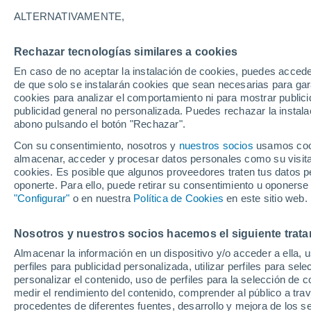
21°
ALTERNATIVAMENTE,
Rechazar tecnologías similares a cookies
Noreste
En caso de no aceptar la instalación de cookies, puedes acced
Sensación de 21°
11
-
40 km
de que solo se instalarán cookies que sean necesarias para garan
cookies para analizar el comportamiento ni para mostrar publici
publicidad general no personalizada. Puedes rechazar la instala
abono pulsando el botón "Rechazar".
Previsión para el eclipse
Samuel Biener avisa de posibles tormentas y
Con su consentimiento, nosotros y
nuestros socios
usamos cooki
un domo de calor en España
almacenar, acceder y procesar datos personales como su visita e
cookies. Es posible que algunos proveedores traten tus datos pe
El Tiempo 1 - 7 días
Por horas
Actualidad
Mapa de
oponerte. Para ello, puede retirar su consentimiento u oponerse
"Configurar"
o en nuestra
Política de Cookies
en este sitio web.
Nosotros y nuestros socios hacemos el siguiente trata
Mañana
Sábado
D
Hoy
Almacenar la información en un dispositivo y/o acceder a ella, 
7 Ago
8 Ago
6 Ago
perfiles para publicidad personalizada, utilizar perfiles para sele
personalizar el contenido, uso de perfiles para la selección de c
medir el rendimiento del contenido, comprender al público a tra
procedentes de diferentes fuentes, desarrollo y mejora de los se
90%
90%
90%