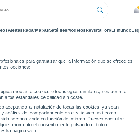
deos
Alertas
Radar
Mapas
Satélites
Modelos
Revista
Foro
El mundo
Esq
ofesionales para garantizar que la información que se ofrece es
entes opciones:
ecogida mediante cookies o tecnologías similares, nos permite
on altos estándares de calidad sin coste.
nito - PR
eb aceptando la instalación de todas las cookies, ya sean
 y análisis del comportamiento en el sitio web, así como
...
ntenido personalizado en función del mismo. Puedes consultar
alquier momento el consentimiento pulsando el botón
Por horas
uestra página web.
Riesgo de tormentas en las
próximas horas