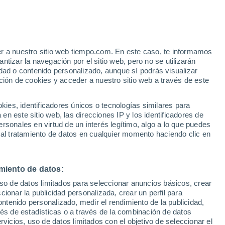
Aviso de nivel naranja
Alerta importante por otros en
Campo Bonito hoy
er a nuestro sitio web tiempo.com. En este caso, te informamos
/h
Se espera lluvia moderada
tizar la navegación por el sitio web, pero no se utilizarán
La próxima madrugada
dad o contenido personalizado, aunque sí podrás visualizar
ción de cookies y acceder a nuestro sitio web a través de este
 de
es, identificadores únicos o tecnologías similares para
n este sitio web, las direcciones IP y los identificadores de
rsonales en virtud de un interés legítimo, algo a lo que puedes
 temperatura
Radar de lluvia
Satélites
Modelos
 al tratamiento de datos en cualquier momento haciendo clic en
miento de datos:
omingo
Lunes
Martes
Miércoles
uso de datos limitados para seleccionar anuncios básicos, crear
9 Ago
10 Ago
11 Ago
12 Ago
ccionar la publicidad personalizada, crear un perfil para
ontenido personalizado, medir el rendimiento de la publicidad,
vés de estadísticas o a través de la combinación de datos
rvicios, uso de datos limitados con el objetivo de seleccionar el
90%
90%