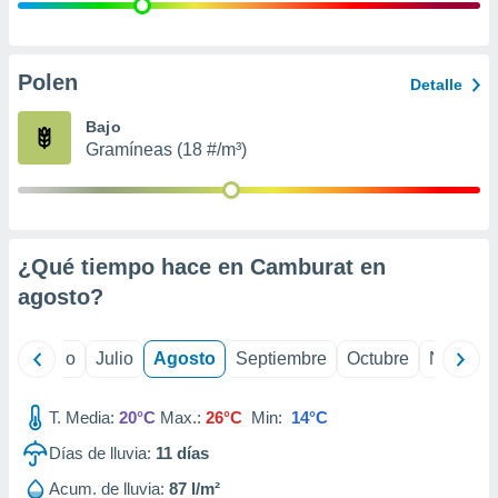
 seleccionar
o.
calización
precisa e
Polen
Detalle
ión mediante
Bajo
, publicidad
Gramíneas (18 #/m³)
dos,
 publicidad
,
ón de
¿Qué tiempo hace en Camburat en
 desarrollo
s.
agosto
?
tros 1199
ios
yo
Junio
Julio
Agosto
Septiembre
Octubre
Noviemb
T. Media:
20°C
Max.:
26°C
Min:
14°C
Días de lluvia:
11
días
Acum. de lluvia:
87 l/m²