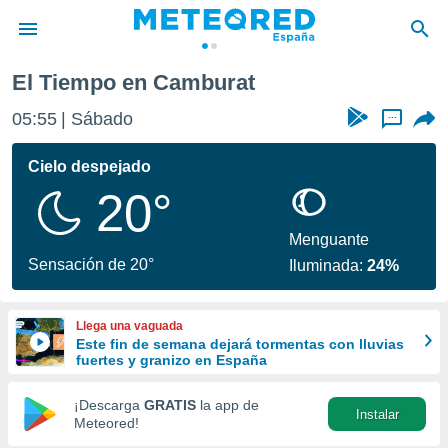
El Tiempo en Camburat
privacidad
05:55
Sábado
...
o de
tiempo.com)
borado por
Cielo despejado
es para
20°
ue la
 que se
e calidad.
Menguante
eder a este
Sensación de 20°
Iluminada:
24%
ediante las
opciones:
Llega una vaguada
ookies y
Este fin de semana dejará tormentas con lluvias
e forma
fuertes y granizo en España
d digital
¡Descarga
GRATIS
la app de
Instalar
ada, basada
Meteored!
mación