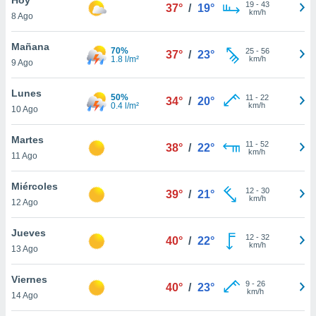
19
-
43
37°
/
19°
km/h
8 Ago
do en
 mismo.
sultar más
Mañana
70%
25
-
56
37°
/
23°
 en nuestra
1.8 l/m²
km/h
9 Ago
 Cookies
y
ualquier
Lunes
50%
11
-
22
34°
/
20°
0.4 l/m²
km/h
10 Ago
ento
 botón
ación de
Martes
11
-
52
38°
/
22°
kies
km/h
11 Ago
 disponible
e nuestra
Miércoles
12
-
30
.
39°
/
21°
km/h
12 Ago
IVAMENTE,
Jueves
12
-
32
40°
/
22°
km/h
13 Ago
as
 a cookies
Viernes
9
-
26
40°
/
23°
km/h
 no aceptar
14 Ago
ón de