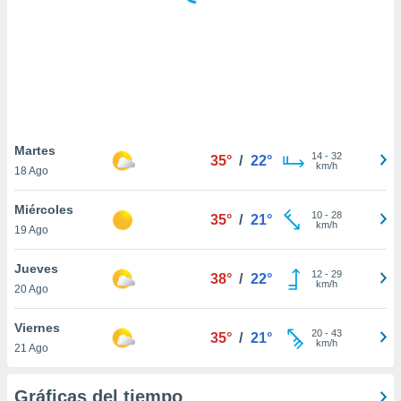
 botón
.
nto,
cios
kies,
ores únicos
Martes
14
-
32
as similares
35°
/
22°
km/h
18 Ago
nar,
rocesar
Miércoles
onales como
10
-
28
35°
/
21°
km/h
 este sitio
19 Ago
recciones IP
ficadores de
Jueves
12
-
29
38°
/
22°
 posible
km/h
20 Ago
s
 traten tus
Viernes
nales en
20
-
43
35°
/
21°
km/h
 interés
21 Ago
go a lo que
nerte. Para
Gráficas del tiempo
retirar su