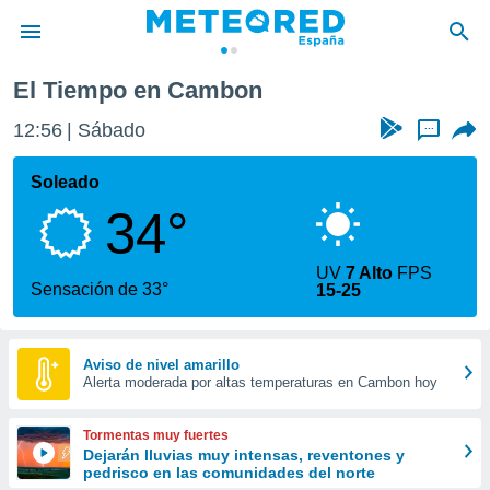
El Tiempo en Cambon
privacidad
12:56
Sábado
...
o de
tiempo.com)
borado por
Soleado
es para
34°
ue la
 que se
e calidad.
UV
7 Alto
FPS
eder a este
Sensación de 33°
15-25
ediante las
opciones:
ookies y
Aviso de nivel amarillo
Alerta moderada por altas temperaturas en Cambon hoy
e forma
d digital
Tormentas muy fuertes
ada, basada
Dejarán lluvias muy intensas, reventones y
pedrisco en las comunidades del norte
mación