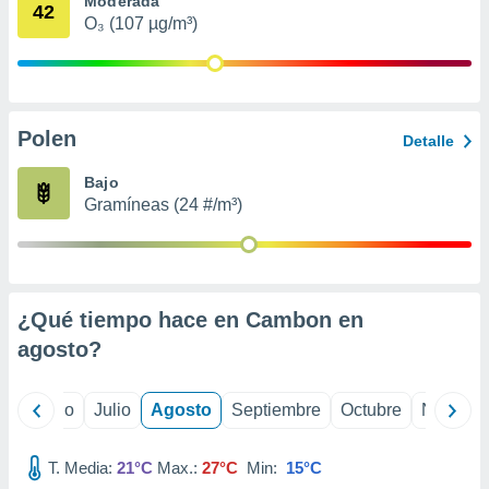
Moderada
 seleccionar
42
o.
O₃ (107 µg/m³)
calización
precisa e
ión mediante
Polen
, publicidad
Detalle
dos,
Bajo
 publicidad
Gramíneas (24 #/m³)
,
ón de
 desarrollo
s.
¿Qué tiempo hace en Cambon en
tros 1199
ios
agosto
?
yo
Junio
Julio
Agosto
Septiembre
Octubre
Noviemb
T. Media:
21°C
Max.:
27°C
Min:
15°C