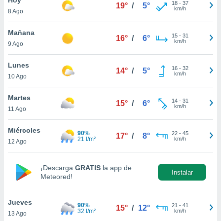
18
-
37
19°
/
5°
km/h
8 Ago
do en
 mismo.
sultar más
Mañana
15
-
31
16°
/
6°
 en nuestra
km/h
9 Ago
 Cookies
y
ualquier
Lunes
16
-
32
14°
/
5°
km/h
10 Ago
ento
 botón
ación de
Martes
14
-
31
15°
/
6°
kies
km/h
11 Ago
 disponible
e nuestra
Miércoles
90%
22
-
45
.
17°
/
8°
21 l/m²
km/h
12 Ago
IVAMENTE,
¡Descarga
GRATIS
la app de
Instalar
Meteored!
as
 a cookies
Jueves
 no aceptar
90%
21
-
41
15°
/
12°
32 l/m²
km/h
13 Ago
ón de