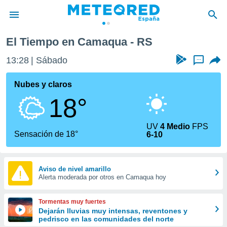
El Tiempo en Camaqua - RS
privacidad
13:28
Sábado
...
o de
tiempo.com)
borado por
Nubes y claros
es para
18°
ue la
 que se
e calidad.
UV
4 Medio
FPS
eder a este
Sensación de 18°
6-10
ediante las
opciones:
ookies y
Aviso de nivel amarillo
Alerta moderada por otros en Camaqua hoy
e forma
d digital
Tormentas muy fuertes
ada, basada
Dejarán lluvias muy intensas, reventones y
pedrisco en las comunidades del norte
mación