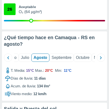
 seleccionar
o.
Aceptable
26
O₃ (64 µg/m³)
calización
precisa e
ión mediante
, publicidad
¿Qué tiempo hace en Camaqua - RS en
dos,
agosto
?
 publicidad
,
ón de
yo
Junio
Julio
Agosto
Septiembre
Octubre
Noviemb
 desarrollo
s.
T. Media:
15°C
Max.:
20°C
Min:
11°C
tros 1199
ios
Días de lluvia:
11
días
Acum. de lluvia:
134 l/m²
Viento medio:
12 km/h
Salida y Puesta del sol