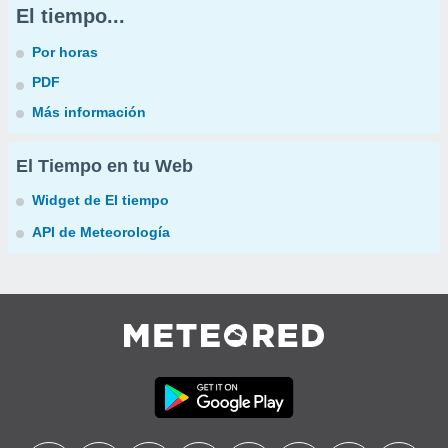
El tiempo...
Por horas
PDF
Más información
El Tiempo en tu Web
Widget de El tiempo
API de Meteorología