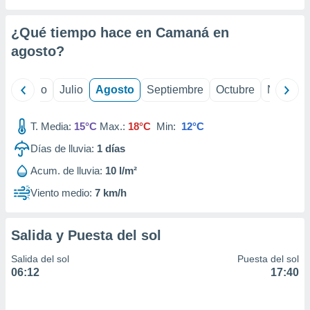
 seleccionar
o.
¿Qué tiempo hace en Camaná en
calización
precisa e
agosto
?
ión mediante
, publicidad
yo
Junio
Julio
Agosto
Septiembre
Octubre
Noviemb
dos,
T. Media:
15°C
Max.:
18°C
Min:
12°C
 publicidad
,
Días de lluvia:
1
días
ón de
 desarrollo
Acum. de lluvia:
10 l/m²
s.
Viento medio:
7 km/h
tros 1199
ios
Salida y Puesta del sol
Salida del sol
Puesta del sol
06:12
17:40