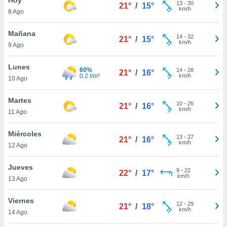
13
-
30
21°
/
15°
km/h
8 Ago
do en
 mismo.
sultar más
Mañana
14
-
32
21°
/
15°
 en nuestra
km/h
9 Ago
 Cookies
y
ualquier
Lunes
60%
14
-
28
21°
/
16°
0.2 l/m²
km/h
10 Ago
ento
 botón
ación de
Martes
10
-
26
21°
/
16°
kies
km/h
11 Ago
 disponible
e nuestra
Miércoles
13
-
27
.
21°
/
16°
km/h
12 Ago
IVAMENTE,
Jueves
9
-
22
22°
/
17°
km/h
13 Ago
as
 a cookies
Viernes
12
-
29
21°
/
18°
km/h
 no aceptar
14 Ago
ón de