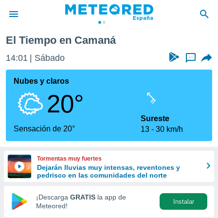
El Tiempo en Camaná
privacidad
14:01
Sábado
...
o de
tiempo.com)
borado por
Nubes y claros
es para
20°
ue la
 que se
e calidad.
Sureste
eder a este
Sensación de 20°
13
30 km/h
ediante las
opciones:
Tormentas muy fuertes
ookies y
Dejarán lluvias muy intensas, reventones y
e forma
pedrisco en las comunidades del norte
d digital
¡Descarga
GRATIS
la app de
Instalar
ada, basada
Meteored!
mación