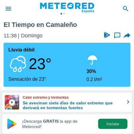
El Tiempo en Camaleño
privacidad
11:38
Domingo
...
o de
tiempo.com)
borado por
Lluvia débil
es para
23°
ue la
 que se
e calidad.
30%
eder a este
Sensación de 23°
0.2 l/m²
ediante las
opciones:
Calor extremo y tormentas
ookies y
Se avecinan siete días de calor extremo que
e forma
derivará en tormentas fuertes
d digital
¡Descarga
GRATIS
la app de
Instalar
ada, basada
Meteored!
mación