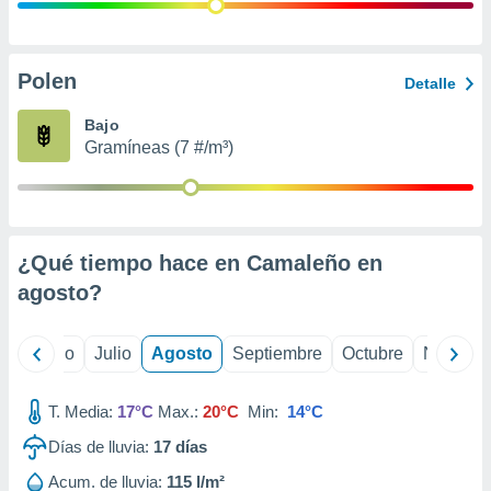
 seleccionar
o.
calización
precisa e
Polen
Detalle
ión mediante
Bajo
, publicidad
Gramíneas (7 #/m³)
dos,
 publicidad
,
ón de
¿Qué tiempo hace en Camaleño en
 desarrollo
s.
agosto
?
tros 1199
ios
yo
Junio
Julio
Agosto
Septiembre
Octubre
Noviemb
T. Media:
17°C
Max.:
20°C
Min:
14°C
Días de lluvia:
17
días
Acum. de lluvia:
115 l/m²