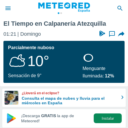
El Tiempo en Calpanería Atezquilla
privacidad
01:21
Domingo
...
o de
tiempo.com)
borado por
Parcialmente nuboso
es para
10°
ue la
 que se
e calidad.
Menguante
eder a este
Sensación de 9°
Iluminada:
12%
ediante las
opciones:
¿Lloverá en el eclipse?
ookies y
Consulta el mapa de nubes y lluvia para el
e forma
miércoles en España
d digital
¡Descarga
GRATIS
la app de
Instalar
ada, basada
Meteored!
mación