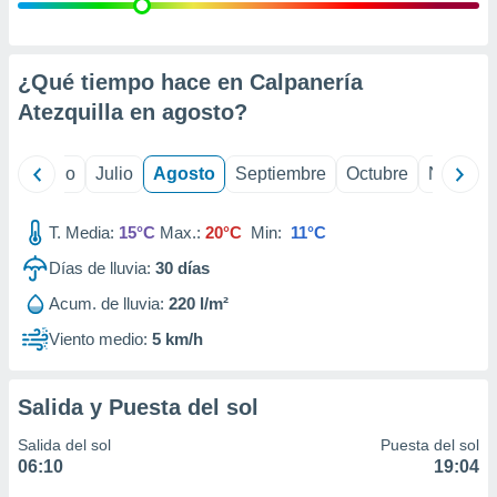
 seleccionar
o.
calización
precisa e
¿Qué tiempo hace en Calpanería
ión mediante
Atezquilla en
agosto
?
, publicidad
yo
Junio
Julio
Agosto
Septiembre
Octubre
Noviemb
dos,
 publicidad
,
T. Media:
15°C
Max.:
20°C
Min:
11°C
ón de
Días de lluvia:
30
días
 desarrollo
s.
Acum. de lluvia:
220 l/m²
tros 1199
Viento medio:
5 km/h
ios
Salida y Puesta del sol
Salida del sol
Puesta del sol
06:10
19:04