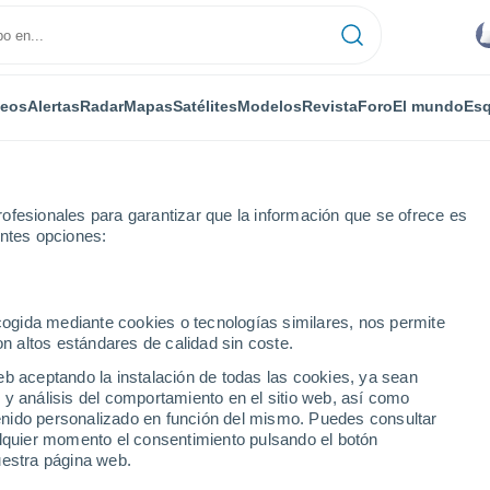
deos
Alertas
Radar
Mapas
Satélites
Modelos
Revista
Foro
El mundo
Esq
ofesionales para garantizar que la información que se ofrece es
entes opciones:
ecogida mediante cookies o tecnologías similares, nos permite
on altos estándares de calidad sin coste.
 Park - IL
eb aceptando la instalación de todas las cookies, ya sean
 y análisis del comportamiento en el sitio web, así como
...
ntenido personalizado en función del mismo. Puedes consultar
alquier momento el consentimiento pulsando el botón
Por horas
uestra página web.
Intervalos nubosos en las
próximas horas