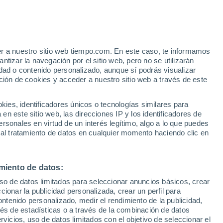
e
er a nuestro sitio web tiempo.com. En este caso, te informamos
:
32%
tizar la navegación por el sitio web, pero no se utilizarán
dad o contenido personalizado, aunque sí podrás visualizar
ción de cookies y acceder a nuestro sitio web a través de este
 de
es, identificadores únicos o tecnologías similares para
n este sitio web, las direcciones IP y los identificadores de
rsonales en virtud de un interés legítimo, algo a lo que puedes
e nubosidad
Radar de lluvia
Satélites
Modelos
 al tratamiento de datos en cualquier momento haciendo clic en
miento de datos:
Lunes
Martes
Miércoles
Jueves
uso de datos limitados para seleccionar anuncios básicos, crear
10 Ago
11 Ago
12 Ago
13 Ago
ccionar la publicidad personalizada, crear un perfil para
ontenido personalizado, medir el rendimiento de la publicidad,
vés de estadísticas o a través de la combinación de datos
rvicios, uso de datos limitados con el objetivo de seleccionar el
80%
80%
70%
60%