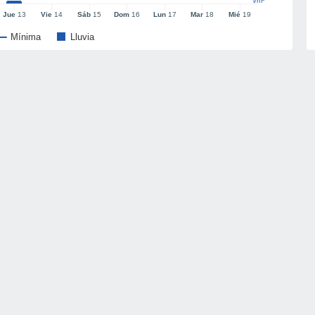
l/m²
Jue
13
Vie
14
Sáb
15
Dom
16
Lun
17
Mar
18
Mié
19
Mínima
Lluvia