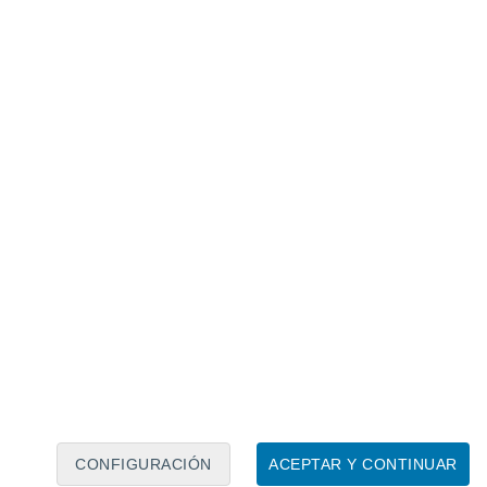
Calendario lunar
Lun
Mar
Mié
Jue
Vie
Sáb
Dom
7
8
9
10
11
12
13
14
15
16
CONFIGURACIÓN
ACEPTAR Y CONTINUAR