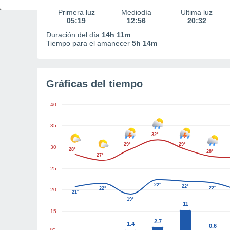
Primera luz
Mediodía
Última luz
05:19
12:56
20:32
Duración del día
14h 11m
Tiempo para el amanecer
5h 14m
Gráficas del tiempo
40
35
32°
29°
29°
30
28°
28°
27°
25
22°
22°
22°
22°
20
21°
19°
11
15
2.7
1.4
0.6