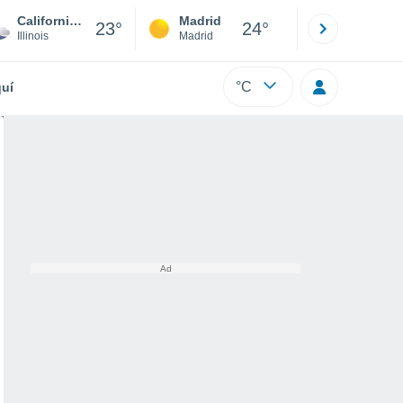
California Park
Madrid
Barcelona
23°
24°
Illinois
Madrid
Barcelona
°C
uí