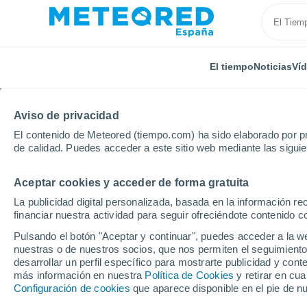
El tiempo
Noticias
Ví
Aviso de privacidad
El contenido de Meteored (tiempo.com) ha sido elaborado por pr
de calidad. Puedes acceder a este sitio web mediante las sigui
Aceptar cookies y acceder de forma gratuita
Inicio
Estados Unidos
Illinois
California Park
La publicidad digital personalizada, basada en la información r
financiar nuestra actividad para seguir ofreciéndote contenido c
El Tiempo en California
Pulsando el botón "Aceptar y continuar", puedes acceder a la w
nuestras o de nuestros socios, que nos permiten el seguimiento
00:05
Viernes
desarrollar un perfil específico para mostrarte publicidad y co
más información en nuestra
Política de Cookies
y retirar en cu
Configuración de cookies
que aparece disponible en el pie de n
Nubes y claros