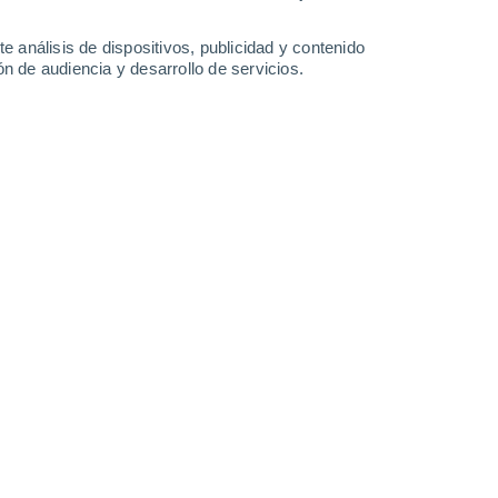
2.7 l/m²
11 l/m²
0.6 l/m²
1.1 l/m²
32°
/
22°
29°
/
22°
28°
/
22°
27°
/
20°
e análisis de dispositivos, publicidad y contenido
n de audiencia y desarrollo de servicios.
-
37
km/h
10
-
46
km/h
8
-
22
km/h
11
-
26
km/h
 7 de agosto
Suroeste
0 Bajo
8
-
15 km/h
FPS:
no
Suroeste
0 Bajo
8
-
15 km/h
FPS:
no
Suroeste
0 Bajo
8
-
15 km/h
FPS:
no
Suroeste
0 Bajo
9
-
17 km/h
FPS:
no