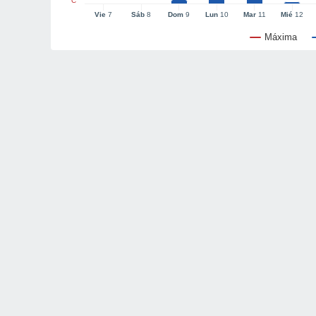
°C
Vie
7
Sáb
8
Dom
9
Lun
10
Mar
11
Mié
12
Máxima