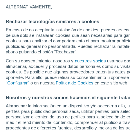
23°
ALTERNATIVAMENTE,
Rechazar tecnologías similares a cookies
Menguant
En caso de no aceptar la instalación de cookies, puedes acced
Iluminada
Sensación de 21°
de que solo se instalarán cookies que sean necesarias para garan
cookies para analizar el comportamiento ni para mostrar publici
publicidad general no personalizada. Puedes rechazar la instala
abono pulsando el botón "Rechazar".
Previsión para el eclipse
Samuel Biener avisa de posibles tormentas y
Con su consentimiento, nosotros y
nuestros socios
usamos cooki
un domo de calor en España
almacenar, acceder y procesar datos personales como su visita e
cookies. Es posible que algunos proveedores traten tus datos pe
El Tiempo 1 - 7 días
Por horas
Actualidad
Mapa d
oponerte. Para ello, puede retirar su consentimiento u oponerse
"Configurar"
o en nuestra
Política de Cookies
en este sitio web.
Nosotros y nuestros socios hacemos el siguiente trata
Mañana
Domingo
Hoy
Almacenar la información en un dispositivo y/o acceder a ella, 
8 Ago
9 Ago
7 Ago
perfiles para publicidad personalizada, utilizar perfiles para sele
personalizar el contenido, uso de perfiles para la selección de c
medir el rendimiento del contenido, comprender al público a tra
procedentes de diferentes fuentes, desarrollo y mejora de los se
60%