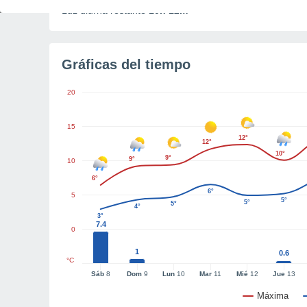
Luz diurna restante
10h 12m
Gráficas del tiempo
20
15
12°
12°
10°
9°
9°
10
6°
6°
5
5°
5°
5°
4°
3°
7.4
0
1
0.6
°C
Sáb
8
Dom
9
Lun
10
Mar
11
Mié
12
Jue
13
Máxima