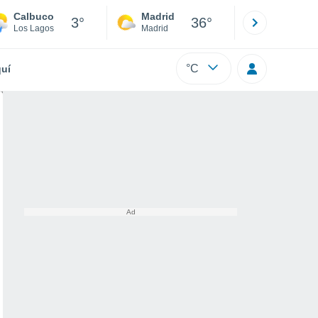
Calbuco
Madrid
Barcelona
3°
36°
Los Lagos
Madrid
Barcelona
°C
uí