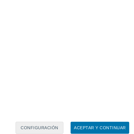
Calendario lunar
Lun
Mar
Mié
Jue
Vie
Sáb
Dom
8
9
10
11
12
13
14
15
16
17
18
19
20
21
CONFIGURACIÓN
ACEPTAR Y CONTINUAR