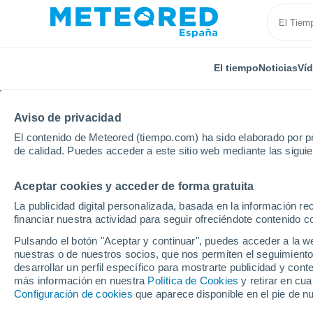
El tiempo
Noticias
Ví
Aviso de privacidad
El contenido de Meteored (tiempo.com) ha sido elaborado por pr
de calidad. Puedes acceder a este sitio web mediante las sigui
Aceptar cookies y acceder de forma gratuita
Inicio
Chile
Región de Los Lagos
Calbuco
La publicidad digital personalizada, basada en la información r
financiar nuestra actividad para seguir ofreciéndote contenido c
El Tiempo en Calbuco
Pulsando el botón "Aceptar y continuar", puedes acceder a la w
nuestras o de nuestros socios, que nos permiten el seguimiento
08:21
Sábado
desarrollar un perfil específico para mostrarte publicidad y co
más información en nuestra
Política de Cookies
y retirar en cu
Configuración de cookies
que aparece disponible en el pie de n
Lluvia débil