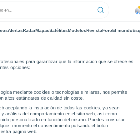
deos
Alertas
Radar
Mapas
Satélites
Modelos
Revista
Foro
El mundo
Esq
ofesionales para garantizar que la información que se ofrece es
entes opciones:
ecogida mediante cookies o tecnologías similares, nos permite
on altos estándares de calidad sin coste.
eb aceptando la instalación de todas las cookies, ya sean
 y análisis del comportamiento en el sitio web, así como
...
ntenido personalizado en función del mismo. Puedes consultar
alquier momento el consentimiento pulsando el botón
Por horas
uestra página web.
Lluvias débiles en las próximas
horas