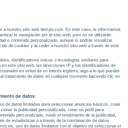
Aviso de nivel amarillo
Alerta moderada por nevadas en
Calbuco hoy
er a nuestro sitio web tiempo.com. En este caso, te informamos
tizar la navegación por el sitio web, pero no se utilizarán
dad o contenido personalizado, aunque sí podrás visualizar
ción de cookies y acceder a nuestro sitio web a través de este
es, identificadores únicos o tecnologías similares para
n este sitio web, las direcciones IP y los identificadores de
rsonales en virtud de un interés legítimo, algo a lo que puedes
 lluvia
Radar de lluvia
Satélites
Modelos
 al tratamiento de datos en cualquier momento haciendo clic en
miento de datos:
Martes
Miércoles
Jueves
Viernes
uso de datos limitados para seleccionar anuncios básicos, crear
11 Ago
12 Ago
13 Ago
14 Ago
ccionar la publicidad personalizada, crear un perfil para
ontenido personalizado, medir el rendimiento de la publicidad,
vés de estadísticas o a través de la combinación de datos
rvicios, uso de datos limitados con el objetivo de seleccionar el
50%
90%