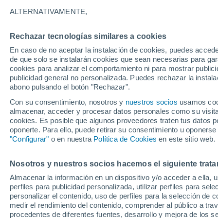
3°
ALTERNATIVAMENTE,
Rechazar tecnologías similares a cookies
50%
En caso de no aceptar la instalación de cookies, puedes acced
Sensación de 0°
1.1 l/m²
de que solo se instalarán cookies que sean necesarias para garan
cookies para analizar el comportamiento ni para mostrar publici
publicidad general no personalizada. Puedes rechazar la instala
abono pulsando el botón "Rechazar".
Tormentas muy fuertes
Dejarán lluvias muy intensas, reventones y
Con su consentimiento, nosotros y
nuestros socios
usamos cooki
pedrisco en las comunidades del norte
almacenar, acceder y procesar datos personales como su visita e
cookies. Es posible que algunos proveedores traten tus datos pe
El Tiempo 1 - 7 días
Por horas
Actualidad
Mapa de
oponerte. Para ello, puede retirar su consentimiento u oponerse
"Configurar"
o en nuestra
Política de Cookies
en este sitio web.
Nosotros y nuestros socios hacemos el siguiente trata
Mañana
Lunes
Hoy
Almacenar la información en un dispositivo y/o acceder a ella, 
9 Ago
10 Ago
8 Ago
perfiles para publicidad personalizada, utilizar perfiles para sele
personalizar el contenido, uso de perfiles para la selección de c
medir el rendimiento del contenido, comprender al público a tra
procedentes de diferentes fuentes, desarrollo y mejora de los se
70%
90%