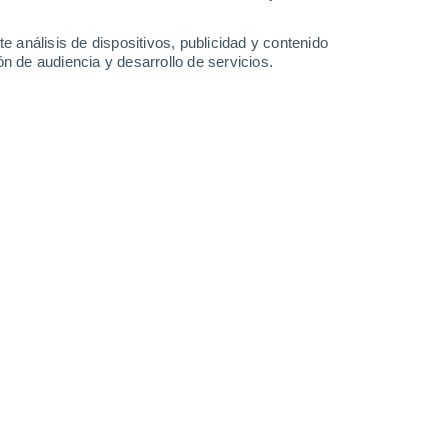
0.6 l/m²
9.6 l/m²
12°
/
6°
12°
/
5°
10°
/
5°
13°
/
7°
e análisis de dispositivos, publicidad y contenido
n de audiencia y desarrollo de servicios.
-
48
km/h
15
-
26
km/h
11
-
24
km/h
27
-
51
km/h
to
Noroeste
0 Bajo
15
-
26 km/h
FPS:
no
Noroeste
0 Bajo
15
-
27 km/h
FPS:
no
Noroeste
1 Bajo
16
-
30 km/h
FPS:
no
Norte
1 Bajo
19
-
33 km/h
FPS:
no