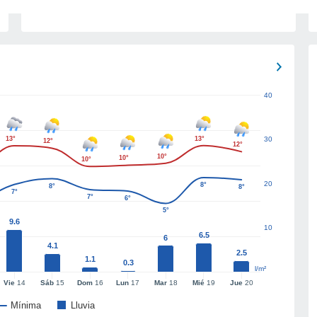
40
13°
13°
30
12°
12°
10°
10°
10°
20
8°
8°
8°
7°
7°
6°
5°
9.6
10
6.5
6
4.1
2.5
1.1
0.3
l/m²
Vie
14
Sáb
15
Dom
16
Lun
17
Mar
18
Mié
19
Jue
20
Mínima
Lluvia