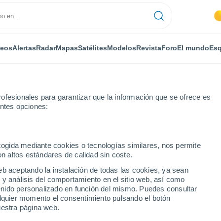
deos
Alertas
Radar
Mapas
Satélites
Modelos
Revista
Foro
El mundo
Esq
ofesionales para garantizar que la información que se ofrece es
entes opciones:
esta
ecogida mediante cookies o tecnologías similares, nos permite
on altos estándares de calidad sin coste.
i-Segesta
eb aceptando la instalación de todas las cookies, ya sean
 y análisis del comportamiento en el sitio web, así como
...
ntenido personalizado en función del mismo. Puedes consultar
alquier momento el consentimiento pulsando el botón
Por horas
uestra página web.
Cielos despejados en las
próximas horas