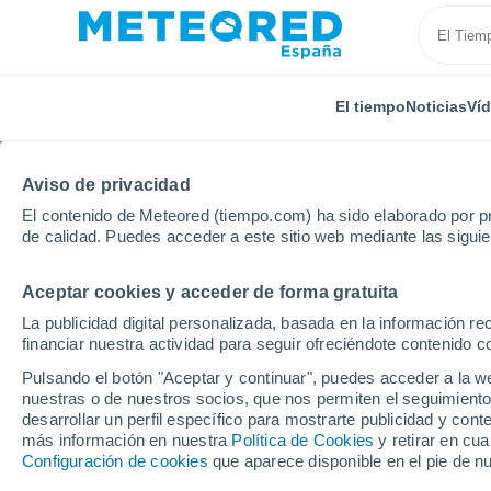
El tiempo
Noticias
Ví
Aviso de privacidad
El contenido de Meteored (tiempo.com) ha sido elaborado por pr
de calidad. Puedes acceder a este sitio web mediante las sigui
Aceptar cookies y acceder de forma gratuita
Inicio
Italia
Provincia de Trapani
Calatafimi-Seg
La publicidad digital personalizada, basada en la información r
financiar nuestra actividad para seguir ofreciéndote contenido c
El Tiempo en Calatafim
Pulsando el botón "Aceptar y continuar", puedes acceder a la w
nuestras o de nuestros socios, que nos permiten el seguimiento
19:24
Jueves
desarrollar un perfil específico para mostrarte publicidad y co
más información en nuestra
Política de Cookies
y retirar en cu
Configuración de cookies
que aparece disponible en el pie de n
Soleado