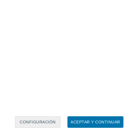
Calendario lunar
Lun
Mar
Mié
Jue
Vie
Sáb
Dom
6
7
8
9
10
11
12
13
14
15
16
17
18
19
CONFIGURACIÓN
ACEPTAR Y CONTINUAR