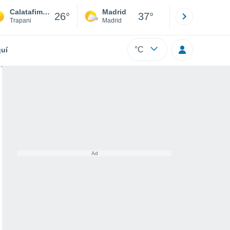
Calatafimi-Segesta
Madrid
Barcelona
26°
37°
Trapani
Madrid
Barcelona
°C
uí