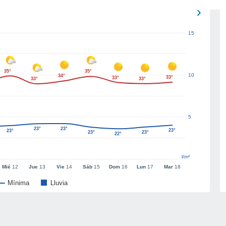
15
35°
35°
10
34°
33°
33°
33°
33°
5
23°
23°
23°
23°
23°
23°
22°
l/m²
Mié
12
Jue
13
Vie
14
Sáb
15
Dom
16
Lun
17
Mar
18
Mínima
Lluvia