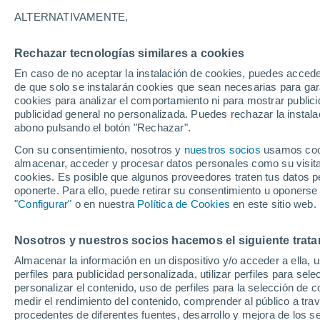
27°
ALTERNATIVAMENTE,
Rechazar tecnologías similares a cookies
Norte
En caso de no aceptar la instalación de cookies, puedes acced
Sensación de 30°
16
-
32 km
de que solo se instalarán cookies que sean necesarias para garan
cookies para analizar el comportamiento ni para mostrar publici
publicidad general no personalizada. Puedes rechazar la instala
abono pulsando el botón "Rechazar".
Previsión para el eclipse
Samuel Biener avisa de posibles tormentas y
Con su consentimiento, nosotros y
nuestros socios
usamos cooki
un domo de calor en España
almacenar, acceder y procesar datos personales como su visita e
cookies. Es posible que algunos proveedores traten tus datos pe
El Tiempo 1 - 7 días
Por horas
Actualidad
Mapa de
oponerte. Para ello, puede retirar su consentimiento u oponerse
"Configurar"
o en nuestra
Política de Cookies
en este sitio web.
Nosotros y nuestros socios hacemos el siguiente trata
Mañana
Sábado
D
Hoy
Almacenar la información en un dispositivo y/o acceder a ella, 
7 Ago
8 Ago
6 Ago
perfiles para publicidad personalizada, utilizar perfiles para sele
personalizar el contenido, uso de perfiles para la selección de c
medir el rendimiento del contenido, comprender al público a tra
procedentes de diferentes fuentes, desarrollo y mejora de los se
80%