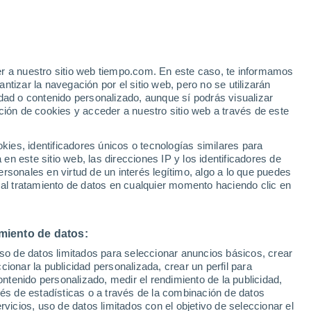
Aviso de nivel naranja
Alerta importante por altas
temperaturas en Calatafimi-Segesta
hoy
er a nuestro sitio web tiempo.com. En este caso, te informamos
/h
tizar la navegación por el sitio web, pero no se utilizarán
dad o contenido personalizado, aunque sí podrás visualizar
ción de cookies y acceder a nuestro sitio web a través de este
 de
es, identificadores únicos o tecnologías similares para
n este sitio web, las direcciones IP y los identificadores de
rsonales en virtud de un interés legítimo, algo a lo que puedes
 temperatura
Radar de lluvia
Satélites
Modelos
 al tratamiento de datos en cualquier momento haciendo clic en
miento de datos:
omingo
Lunes
Martes
Miércoles
uso de datos limitados para seleccionar anuncios básicos, crear
9 Ago
10 Ago
11 Ago
12 Ago
ccionar la publicidad personalizada, crear un perfil para
ontenido personalizado, medir el rendimiento de la publicidad,
vés de estadísticas o a través de la combinación de datos
rvicios, uso de datos limitados con el objetivo de seleccionar el