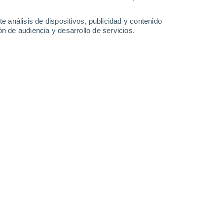
32°
/
23°
33°
/
22°
33°
/
23°
35°
/
23°
e análisis de dispositivos, publicidad y contenido
n de audiencia y desarrollo de servicios.
-
40
km/h
18
-
46
km/h
21
-
46
km/h
16
-
41
km/h
 6 de agosto
Norte
3 Medio
11
-
27 km/h
FPS:
6-10
Norte
1 Bajo
14
-
31 km/h
FPS:
no
Norte
0 Bajo
16
-
32 km/h
FPS:
no
Norte
0 Bajo
15
-
31 km/h
FPS:
no