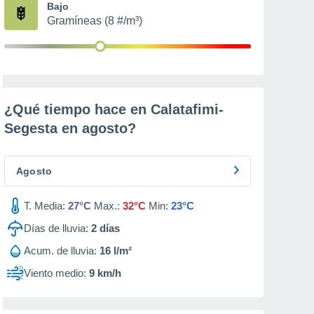
Bajo
Gramíneas (8 #/m³)
¿Qué tiempo hace en Calatafimi-
Segesta en
agosto
?
Agosto
T. Media:
27°C
Max.:
32°C
Min:
23°C
Días de lluvia:
2
días
Acum. de lluvia:
16 l/m²
Viento medio:
9 km/h