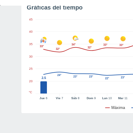
Gráficas del tiempo
45
40
35
34°
33°
33°
33°
32°
32°
30
25
24°
23°
23°
2.5
23°
22°
20
°C
Jue
6
Vie
7
Sáb
8
Dom
9
Lun
10
Mar
11
Máxima