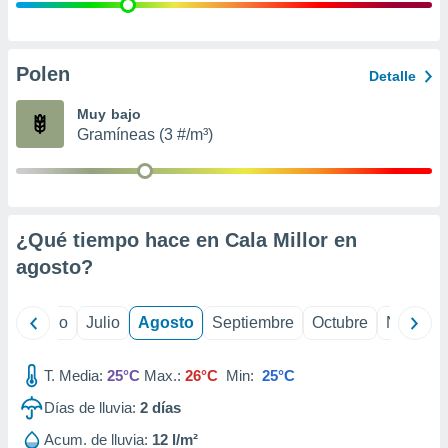
 seleccionar
o.
calización
precisa e
Polen
Detalle
ión mediante
Muy bajo
, publicidad
Gramíneas (3 #/m³)
dos,
 publicidad
,
ón de
¿Qué tiempo hace en Cala Millor en
 desarrollo
s.
agosto
?
tros 1199
ios
yo
Junio
Julio
Agosto
Septiembre
Octubre
Noviemb
T. Media:
25°C
Max.:
26°C
Min:
25°C
Días de lluvia:
2
días
Acum. de lluvia:
12 l/m²