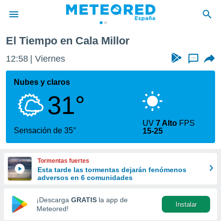
El Tiempo en Cala Millor
privacidad
12:58
Viernes
...
o de
tiempo.com)
borado por
Nubes y claros
es para
31°
ue la
 que se
e calidad.
UV
7 Alto
FPS
eder a este
Sensación de 35°
15-25
ediante las
opciones:
Tormentas fuertes
ookies y
Esta tarde las tormentas dejarán fenómenos
e forma
adversos en 6 comunidades
d digital
¡Descarga
GRATIS
la app de
Instalar
ada, basada
Meteored!
mación