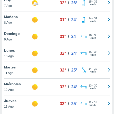
15
-
32
32°
/
26°
km/h
7 Ago
do en
 mismo.
sultar más
Mañana
14
-
31
31°
/
24°
 en nuestra
km/h
8 Ago
 Cookies
y
ualquier
Domingo
16
-
35
31°
/
24°
km/h
9 Ago
ento
 botón
ación de
Lunes
15
-
33
32°
/
24°
kies
km/h
10 Ago
 disponible
e nuestra
Martes
14
-
32
.
32°
/
25°
km/h
11 Ago
IVAMENTE,
Miércoles
13
-
30
33°
/
24°
km/h
12 Ago
as
 a cookies
Jueves
11
-
31
33°
/
25°
km/h
 no aceptar
13 Ago
ón de