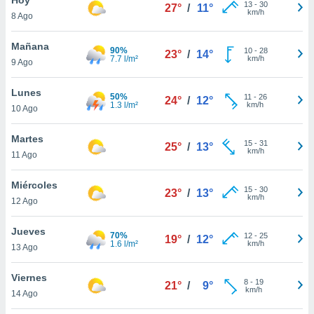
13
-
30
27°
/
11°
km/h
8 Ago
do en
 mismo.
sultar más
Mañana
90%
10
-
28
23°
/
14°
 en nuestra
7.7 l/m²
km/h
9 Ago
 Cookies
y
ualquier
Lunes
50%
11
-
26
24°
/
12°
1.3 l/m²
km/h
10 Ago
ento
 botón
ación de
Martes
15
-
31
25°
/
13°
kies
km/h
11 Ago
 disponible
e nuestra
Miércoles
15
-
30
.
23°
/
13°
km/h
12 Ago
IVAMENTE,
Jueves
70%
12
-
25
19°
/
12°
1.6 l/m²
km/h
13 Ago
as
 a cookies
Viernes
8
-
19
21°
/
9°
km/h
 no aceptar
14 Ago
ón de