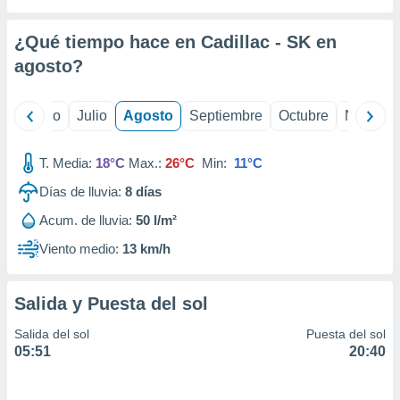
 seleccionar
o.
¿Qué tiempo hace en Cadillac - SK en
calización
precisa e
agosto
?
ión mediante
, publicidad
yo
Junio
Julio
Agosto
Septiembre
Octubre
Noviemb
dos,
T. Media:
18°C
Max.:
26°C
Min:
11°C
 publicidad
,
Días de lluvia:
8
días
ón de
 desarrollo
Acum. de lluvia:
50 l/m²
s.
Viento medio:
13 km/h
tros 1199
ios
Salida y Puesta del sol
Salida del sol
Puesta del sol
05:51
20:40