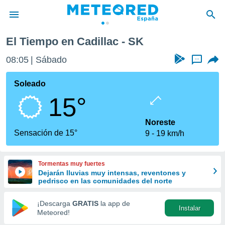
El Tiempo en Cadillac - SK
privacidad
08:05
Sábado
...
o de
tiempo.com)
borado por
Soleado
es para
15°
ue la
 que se
e calidad.
Noreste
eder a este
Sensación de 15°
9
19 km/h
ediante las
opciones:
Tormentas muy fuertes
ookies y
Dejarán lluvias muy intensas, reventones y
e forma
pedrisco en las comunidades del norte
d digital
¡Descarga
GRATIS
la app de
Instalar
ada, basada
Meteored!
mación