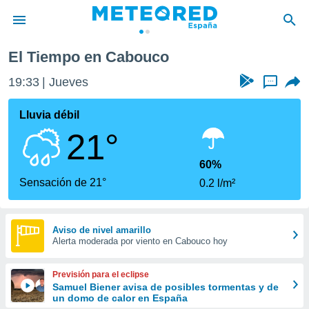
El Tiempo en Cabouco
privacidad
19:33
Jueves
...
o de
tiempo.com)
borado por
Lluvia débil
es para
21°
ue la
 que se
e calidad.
60%
eder a este
Sensación de 21°
0.2 l/m²
ediante las
opciones:
ookies y
Aviso de nivel amarillo
Alerta moderada por viento en Cabouco hoy
e forma
d digital
Previsión para el eclipse
ada, basada
Samuel Biener avisa de posibles tormentas y de
un domo de calor en España
mación