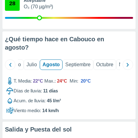
Aceptable
 seleccionar
28
o.
O₃ (70 µg/m³)
calización
precisa e
ión mediante
¿Qué tiempo hace en Cabouco en
, publicidad
agosto
?
dos,
 publicidad
,
yo
Junio
Julio
Agosto
Septiembre
Octubre
Noviemb
ón de
 desarrollo
s.
T. Media:
22°C
Max.:
24°C
Min:
20°C
tros 1199
Días de lluvia:
11
días
ios
Acum. de lluvia:
45 l/m²
Viento medio:
14 km/h
Salida y Puesta del sol