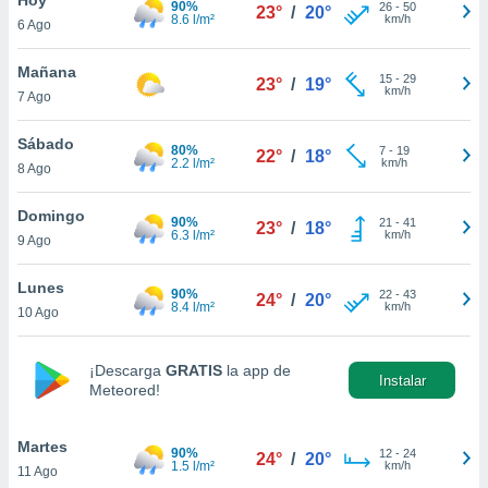
90%
26
-
50
23°
/
20°
8.6 l/m²
km/h
6 Ago
do en
 mismo.
sultar más
Mañana
15
-
29
23°
/
19°
 en nuestra
km/h
7 Ago
 Cookies
y
ualquier
Sábado
80%
7
-
19
22°
/
18°
2.2 l/m²
km/h
8 Ago
ento
 botón
ación de
Domingo
90%
21
-
41
23°
/
18°
kies
6.3 l/m²
km/h
9 Ago
 disponible
e nuestra
Lunes
90%
22
-
43
.
24°
/
20°
8.4 l/m²
km/h
10 Ago
IVAMENTE,
¡Descarga
GRATIS
la app de
Instalar
Meteored!
as
 a cookies
Martes
 no aceptar
90%
12
-
24
24°
/
20°
1.5 l/m²
km/h
11 Ago
ón de