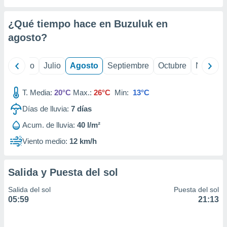
 seleccionar
o.
¿Qué tiempo hace en Buzuluk en
calización
precisa e
agosto
?
ión mediante
, publicidad
yo
Junio
Julio
Agosto
Septiembre
Octubre
Noviemb
dos,
T. Media:
20°C
Max.:
26°C
Min:
13°C
 publicidad
,
Días de lluvia:
7
días
ón de
 desarrollo
Acum. de lluvia:
40 l/m²
s.
Viento medio:
12 km/h
tros 1199
ios
Salida y Puesta del sol
Salida del sol
Puesta del sol
05:59
21:13