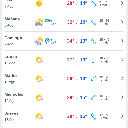
5
-
16
29°
/
14°
km/h
7 Ago
do en
 mismo.
sultar más
Mañana
30%
18
-
35
32°
/
16°
 en nuestra
1.1 l/m²
km/h
8 Ago
 Cookies
y
ualquier
Domingo
50%
18
-
45
34°
/
19°
0.2 l/m²
km/h
9 Ago
ento
 botón
ación de
Lunes
18
-
38
27°
/
19°
kies
km/h
10 Ago
 disponible
e nuestra
Martes
12
-
28
.
26°
/
14°
km/h
11 Ago
IVAMENTE,
Miércoles
10
-
22
28°
/
15°
km/h
12 Ago
as
 a cookies
Jueves
17
-
43
30°
/
16°
km/h
 no aceptar
13 Ago
ón de