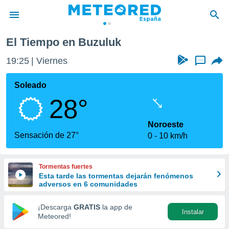
El Tiempo en Buzuluk
privacidad
19:25
Viernes
...
o de
tiempo.com)
borado por
Soleado
es para
28°
ue la
 que se
e calidad.
Noroeste
eder a este
Sensación de 27°
0
10 km/h
ediante las
opciones:
Tormentas fuertes
ookies y
Esta tarde las tormentas dejarán fenómenos
e forma
adversos en 6 comunidades
d digital
¡Descarga
GRATIS
la app de
Instalar
ada, basada
Meteored!
mación