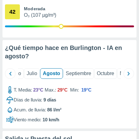
 seleccionar
o.
Moderada
42
O₃ (107 µg/m³)
calización
precisa e
ión mediante
, publicidad
¿Qué tiempo hace en Burlington - IA en
dos,
agosto
?
 publicidad
,
ón de
yo
Junio
Julio
Agosto
Septiembre
Octubre
Noviemb
 desarrollo
s.
T. Media:
23°C
Max.:
29°C
Min:
19°C
tros 1199
ios
Días de lluvia:
9
días
Acum. de lluvia:
86 l/m²
Viento medio:
10 km/h
Salida y Puesta del sol