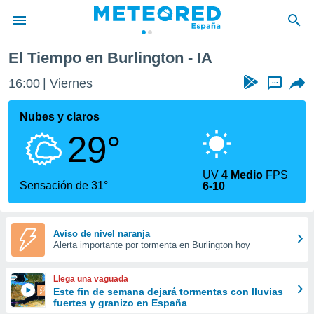
El Tiempo en Burlington - IA
privacidad
16:00
Viernes
...
o de
tiempo.com)
borado por
Nubes y claros
es para
29°
ue la
 que se
e calidad.
UV
4 Medio
FPS
eder a este
Sensación de 31°
6-10
ediante las
opciones:
ookies y
Aviso de nivel naranja
Alerta importante por tormenta en Burlington hoy
e forma
d digital
Llega una vaguada
ada, basada
Este fin de semana dejará tormentas con lluvias
fuertes y granizo en España
mación