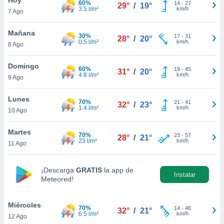
60%
14
-
27
29°
/
19°
3.5 l/m²
km/h
7 Ago
do en
 mismo.
sultar más
Mañana
30%
17
-
31
28°
/
20°
 en nuestra
0.5 l/m²
km/h
8 Ago
 Cookies
y
ualquier
Domingo
60%
19
-
45
31°
/
20°
4.8 l/m²
km/h
9 Ago
ento
 botón
ación de
Lunes
70%
21
-
41
32°
/
23°
kies
1.4 l/m²
km/h
10 Ago
 disponible
e nuestra
Martes
70%
23
-
57
.
28°
/
21°
23 l/m²
km/h
11 Ago
IVAMENTE,
¡Descarga
GRATIS
la app de
Instalar
Meteored!
as
 a cookies
Miércoles
 no aceptar
70%
14
-
46
32°
/
21°
6.5 l/m²
km/h
12 Ago
ón de