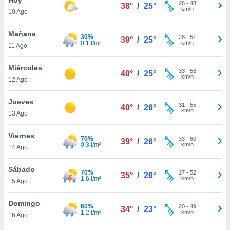
28
-
48
38°
/
25°
km/h
10 Ago
do en
 mismo.
sultar más
Mañana
30%
28
-
51
39°
/
25°
 en nuestra
0.1 l/m²
km/h
11 Ago
 Cookies
y
ualquier
Miércoles
33
-
56
40°
/
25°
km/h
12 Ago
ento
 botón
ación de
Jueves
31
-
55
40°
/
26°
kies
km/h
13 Ago
 disponible
e nuestra
Viernes
70%
33
-
60
.
39°
/
26°
0.3 l/m²
km/h
14 Ago
IVAMENTE,
Sábado
70%
27
-
52
35°
/
26°
1.6 l/m²
km/h
15 Ago
as
 a cookies
Domingo
60%
20
-
49
34°
/
23°
1.2 l/m²
km/h
 no aceptar
16 Ago
ón de