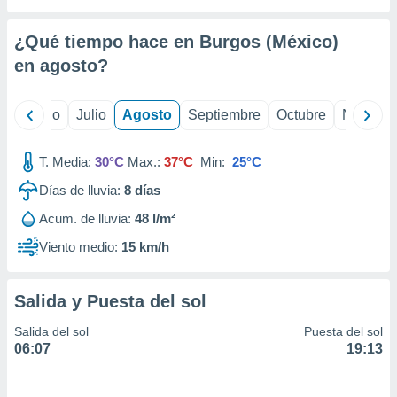
 seleccionar
o.
¿Qué tiempo hace en Burgos (México)
calización
precisa e
en
agosto
?
ión mediante
, publicidad
yo
Junio
Julio
Agosto
Septiembre
Octubre
Noviemb
dos,
T. Media:
30°C
Max.:
37°C
Min:
25°C
 publicidad
,
Días de lluvia:
8
días
ón de
 desarrollo
Acum. de lluvia:
48 l/m²
s.
Viento medio:
15 km/h
tros 1199
ios
Salida y Puesta del sol
Salida del sol
Puesta del sol
06:07
19:13