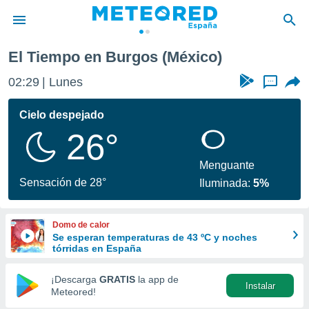
El Tiempo en Burgos (México)
privacidad
02:29
Lunes
...
o de
tiempo.com)
borado por
Cielo despejado
es para
26°
ue la
 que se
e calidad.
Menguante
eder a este
Sensación de 28°
Iluminada:
5%
ediante las
opciones:
Domo de calor
ookies y
Se esperan temperaturas de 43 ºC y noches
e forma
tórridas en España
d digital
¡Descarga
GRATIS
la app de
Instalar
ada, basada
Meteored!
mación