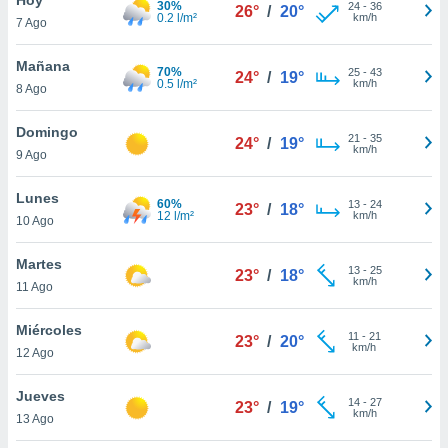
30%
24
-
36
26°
/
20°
0.2 l/m²
km/h
7 Ago
do en
 mismo.
sultar más
Mañana
70%
25
-
43
24°
/
19°
 en nuestra
0.5 l/m²
km/h
8 Ago
 Cookies
y
ualquier
Domingo
21
-
35
24°
/
19°
km/h
9 Ago
ento
 botón
ación de
Lunes
60%
13
-
24
23°
/
18°
kies
12 l/m²
km/h
10 Ago
 disponible
e nuestra
Martes
13
-
25
.
23°
/
18°
km/h
11 Ago
IVAMENTE,
Miércoles
11
-
21
23°
/
20°
km/h
12 Ago
as
 a cookies
Jueves
14
-
27
23°
/
19°
km/h
 no aceptar
13 Ago
ón de