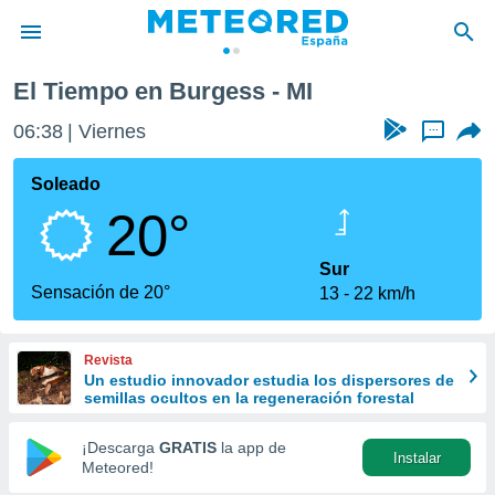
El Tiempo en Burgess - MI
privacidad
06:38
Viernes
...
o de
tiempo.com)
borado por
Soleado
es para
20°
ue la
 que se
e calidad.
Sur
eder a este
Sensación de 20°
13
22 km/h
ediante las
opciones:
Revista
ookies y
Un estudio innovador estudia los dispersores de
e forma
semillas ocultos en la regeneración forestal
d digital
¡Descarga
GRATIS
la app de
Instalar
ada, basada
Meteored!
mación