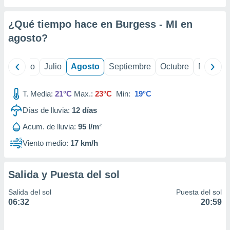
 seleccionar
o.
¿Qué tiempo hace en Burgess - MI en
calización
precisa e
agosto
?
ión mediante
, publicidad
yo
Junio
Julio
Agosto
Septiembre
Octubre
Noviemb
dos,
T. Media:
21°C
Max.:
23°C
Min:
19°C
 publicidad
,
Días de lluvia:
12
días
ón de
 desarrollo
Acum. de lluvia:
95 l/m²
s.
Viento medio:
17 km/h
tros 1199
ios
Salida y Puesta del sol
Salida del sol
Puesta del sol
06:32
20:59