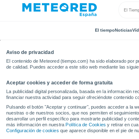
El tiempo
Noticias
Ví
Aviso de privacidad
El contenido de Meteored (tiempo.com) ha sido elaborado por pr
de calidad. Puedes acceder a este sitio web mediante las sigui
Aceptar cookies y acceder de forma gratuita
Inicio
Canadá
Terranova y Labrador
Burgeo
La publicidad digital personalizada, basada en la información r
financiar nuestra actividad para seguir ofreciéndote contenido c
El Tiempo en Burgeo -
Pulsando el botón "Aceptar y continuar", puedes acceder a la w
nuestras o de nuestros socios, que nos permiten el seguimiento
18:06
Jueves
desarrollar un perfil específico para mostrarte publicidad y co
más información en nuestra
Política de Cookies
y retirar en cu
Configuración de cookies
que aparece disponible en el pie de n
Nubes y claros