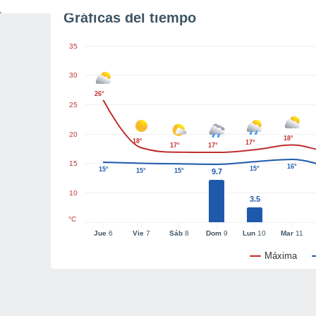
Gráficas del tiempo
35
30
26°
25
20
18°
18°
17°
17°
17°
15
16°
15°
15°
15°
15°
9.7
10
3.5
°C
Jue
6
Vie
7
Sáb
8
Dom
9
Lun
10
Mar
11
Máxima