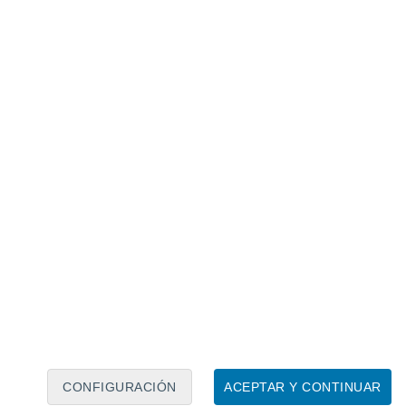
Calendario lunar
Lun
Mar
Mié
Jue
Vie
Sáb
Dom
6
7
8
9
10
11
12
13
14
15
16
17
18
19
CONFIGURACIÓN
ACEPTAR Y CONTINUAR