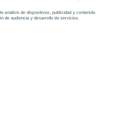
9.7 l/m²
3.5 l/m²
17°
/
15°
17°
/
15°
18°
/
16°
17°
/
15°
e análisis de dispositivos, publicidad y contenido
n de audiencia y desarrollo de servicios.
-
44
km/h
27
-
40
km/h
14
-
23
km/h
12
-
18
km/h
gosto
nuboso
Noreste
2 Bajo
°
13
-
15 km/h
FPS:
no
s
Suroeste
2 Bajo
°
11
-
25 km/h
FPS:
no
s
Suroeste
1 Bajo
°
7
-
12 km/h
FPS:
no
Oeste
0 Bajo
°
6
-
11 km/h
FPS:
no