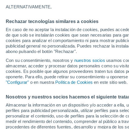
17°
ALTERNATIVAMENTE,
Rechazar tecnologías similares a cookies
Suroeste
En caso de no aceptar la instalación de cookies, puedes acced
Sensación de 17°
7
-
12 km/
de que solo se instalarán cookies que sean necesarias para garan
cookies para analizar el comportamiento ni para mostrar publici
publicidad general no personalizada. Puedes rechazar la instala
abono pulsando el botón "Rechazar".
Previsión para el eclipse
Samuel Biener avisa de posibles tormentas y
Con su consentimiento, nosotros y
nuestros socios
usamos cooki
un domo de calor en España
almacenar, acceder y procesar datos personales como su visita e
cookies. Es posible que algunos proveedores traten tus datos pe
El Tiempo 1 - 7 días
Por horas
Actualidad
Mapa d
oponerte. Para ello, puede retirar su consentimiento u oponerse
"Configurar"
o en nuestra
Política de Cookies
en este sitio web.
Nosotros y nuestros socios hacemos el siguiente trata
Mañana
Sábado
D
Hoy
Almacenar la información en un dispositivo y/o acceder a ella, 
7 Ago
8 Ago
6 Ago
perfiles para publicidad personalizada, utilizar perfiles para sele
personalizar el contenido, uso de perfiles para la selección de c
medir el rendimiento del contenido, comprender al público a tra
procedentes de diferentes fuentes, desarrollo y mejora de los se