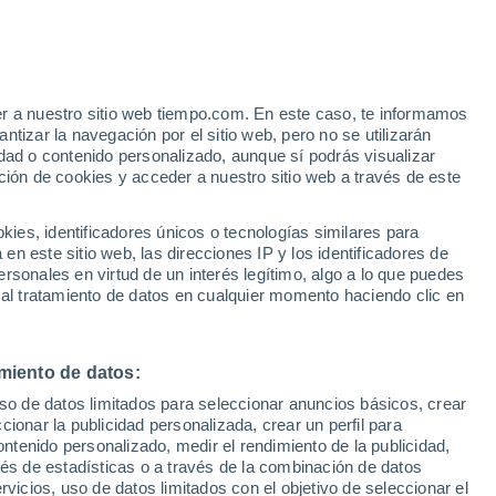
Bajan las temperaturas
Durante el dia de mañana
er a nuestro sitio web tiempo.com. En este caso, te informamos
h
tizar la navegación por el sitio web, pero no se utilizarán
dad o contenido personalizado, aunque sí podrás visualizar
ción de cookies y acceder a nuestro sitio web a través de este
 de
es, identificadores únicos o tecnologías similares para
n este sitio web, las direcciones IP y los identificadores de
rsonales en virtud de un interés legítimo, algo a lo que puedes
e nubosidad
Radar de lluvia
Satélites
Modelos
 al tratamiento de datos en cualquier momento haciendo clic en
miento de datos:
omingo
Lunes
Martes
Miércoles
uso de datos limitados para seleccionar anuncios básicos, crear
9 Ago
10 Ago
11 Ago
12 Ago
ccionar la publicidad personalizada, crear un perfil para
ontenido personalizado, medir el rendimiento de la publicidad,
vés de estadísticas o a través de la combinación de datos
rvicios, uso de datos limitados con el objetivo de seleccionar el
90%
80%