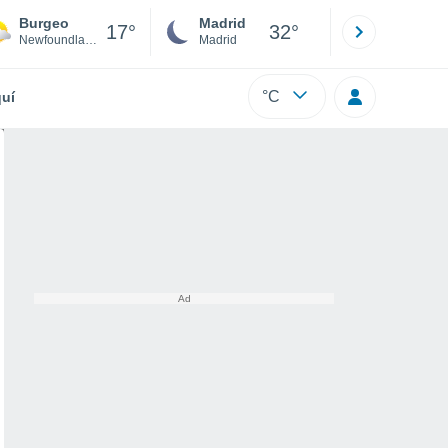
Burgeo
Madrid
Barcelona
17°
32°
Newfoundland
Madrid
Barcelona
°C
uí