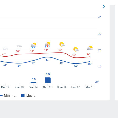
40
30
19°
20
19°
18°
18°
17°
17°
16°
17°
15°
15°
15°
15°
14°
14°
10
3.5
0.5
l/m²
Mié
12
Jue
13
Vie
14
Sáb
15
Dom
16
Lun
17
Mar
18
Mínima
Lluvia