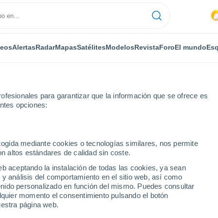
deos
Alertas
Radar
Mapas
Satélites
Modelos
Revista
Foro
El mundo
Esq
ofesionales para garantizar que la información que se ofrece es
entes opciones:
ecogida mediante cookies o tecnologías similares, nos permite
on altos estándares de calidad sin coste.
 NL
eb aceptando la instalación de todas las cookies, ya sean
 y análisis del comportamiento en el sitio web, así como
...
ntenido personalizado en función del mismo. Puedes consultar
alquier momento el consentimiento pulsando el botón
Por horas
uestra página web.
Cielos despejados en las
próximas horas