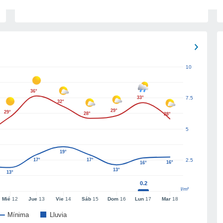
10
36°
33°
7.5
32°
29°
29°
28°
28°
5
19°
17°
17°
2.5
16°
16°
13°
13°
0.2
l/m²
Mié
12
Jue
13
Vie
14
Sáb
15
Dom
16
Lun
17
Mar
18
Mínima
Lluvia