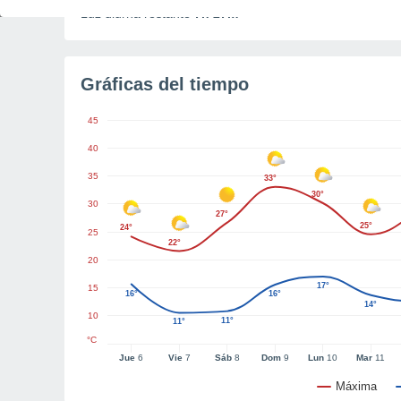
Luz diurna restante
7h 27m
Gráficas del tiempo
45
40
35
33°
30°
30
27°
25°
24°
25
22°
20
17°
15
16°
16°
14°
10
11°
11°
°C
Jue
6
Vie
7
Sáb
8
Dom
9
Lun
10
Mar
11
Máxima