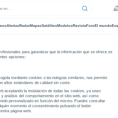
deos
Alertas
Radar
Mapas
Satélites
Modelos
Revista
Foro
El mundo
Esq
ofesionales para garantizar que la información que se ofrece es
entes opciones:
ecogida mediante cookies o tecnologías similares, nos permite
on altos estándares de calidad sin coste.
eb aceptando la instalación de todas las cookies, ya sean
 y análisis del comportamiento en el sitio web, así como
...
ntenido personalizado en función del mismo. Puedes consultar
alquier momento el consentimiento pulsando el botón
Por horas
uestra página web.
Cielos cubiertos en las próximas
horas