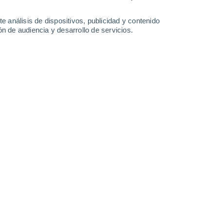
33°
/
16°
30°
/
17°
25°
/
14°
29°
/
13°
e análisis de dispositivos, publicidad y contenido
n de audiencia y desarrollo de servicios.
-
37
km/h
21
-
50
km/h
11
-
26
km/h
11
-
31
km/h
o
uboso
Oeste
5 Medio
16
-
38 km/h
FPS:
6-10
Noroeste
3 Medio
18
-
41 km/h
FPS:
6-10
uboso
Oeste
3 Medio
15
-
41 km/h
FPS:
6-10
uboso
Oeste
2 Bajo
16
-
36 km/h
FPS:
no