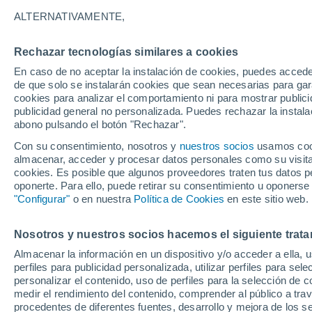
24°
ALTERNATIVAMENTE,
Rechazar tecnologías similares a cookies
Oeste
En caso de no aceptar la instalación de cookies, puedes acced
Sensación de 25°
16
-
38 km
de que solo se instalarán cookies que sean necesarias para garan
cookies para analizar el comportamiento ni para mostrar publici
publicidad general no personalizada. Puedes rechazar la instala
abono pulsando el botón "Rechazar".
Previsión para el eclipse
Samuel Biener avisa de posibles tormentas y
Con su consentimiento, nosotros y
nuestros socios
usamos cooki
un domo de calor en España
almacenar, acceder y procesar datos personales como su visita e
cookies. Es posible que algunos proveedores traten tus datos pe
El Tiempo 1 - 7 días
Por horas
Actualidad
Mapa de
oponerte. Para ello, puede retirar su consentimiento u oponerse
"Configurar"
o en nuestra
Política de Cookies
en este sitio web.
Nosotros y nuestros socios hacemos el siguiente trata
Mañana
Sábado
D
Hoy
Almacenar la información en un dispositivo y/o acceder a ella, 
7 Ago
8 Ago
6 Ago
perfiles para publicidad personalizada, utilizar perfiles para sele
personalizar el contenido, uso de perfiles para la selección de c
medir el rendimiento del contenido, comprender al público a tra
procedentes de diferentes fuentes, desarrollo y mejora de los se