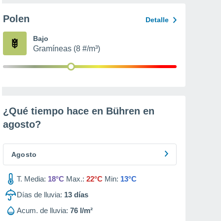
Polen
Detalle
Bajo
Gramíneas (8 #/m³)
¿Qué tiempo hace en Bühren en
agosto
?
Agosto
T. Media:
18°C
Max.:
22°C
Min:
13°C
Días de lluvia:
13
días
Acum. de lluvia:
76 l/m²