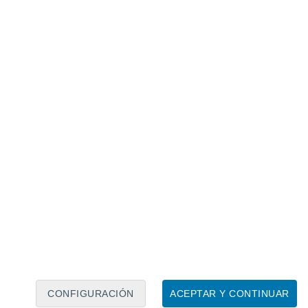
Calendario lunar
Lun
Mar
Mié
Jue
Vie
Sáb
Dom
6
7
8
9
10
11
12
13
14
15
16
17
18
19
CONFIGURACIÓN
ACEPTAR Y CONTINUAR