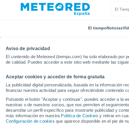
El tiempo
Noticias
Ví
Aviso de privacidad
El contenido de Meteored (tiempo.com) ha sido elaborado por pr
de calidad. Puedes acceder a este sitio web mediante las sigui
Aceptar cookies y acceder de forma gratuita
Inicio
Alemania
Baja Sajonia
Bühren
La publicidad digital personalizada, basada en la información r
financiar nuestra actividad para seguir ofreciéndote contenido c
El Tiempo en Bühren
Pulsando el botón "Aceptar y continuar", puedes acceder a la w
nuestras o de nuestros socios, que nos permiten el seguimiento
14:12
Jueves
desarrollar un perfil específico para mostrarte publicidad y co
más información en nuestra
Política de Cookies
y retirar en cu
Configuración de cookies
que aparece disponible en el pie de n
Parcialmente nuboso