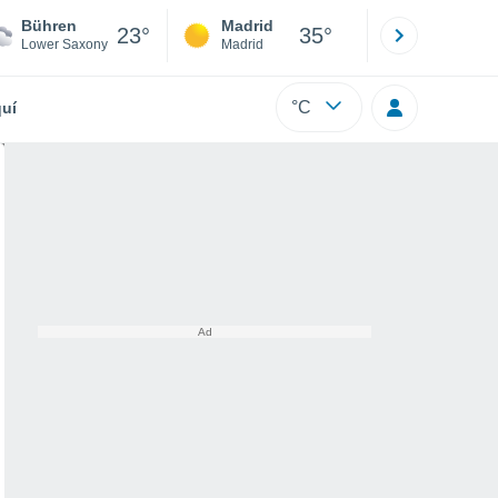
Bühren
Madrid
Barcelona
23°
35°
Lower Saxony
Madrid
Barcelona
°C
uí