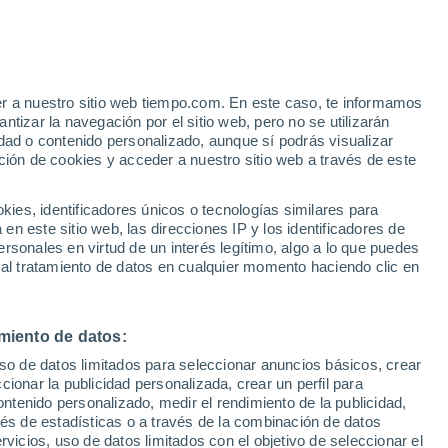
er a nuestro sitio web tiempo.com. En este caso, te informamos
/h
tizar la navegación por el sitio web, pero no se utilizarán
dad o contenido personalizado, aunque sí podrás visualizar
ción de cookies y acceder a nuestro sitio web a través de este
 de
es, identificadores únicos o tecnologías similares para
n este sitio web, las direcciones IP y los identificadores de
rsonales en virtud de un interés legítimo, algo a lo que puedes
 lluvia
Radar de lluvia
Satélites
Modelos
 al tratamiento de datos en cualquier momento haciendo clic en
miento de datos:
omingo
Lunes
Martes
Miércoles
uso de datos limitados para seleccionar anuncios básicos, crear
9 Ago
10 Ago
11 Ago
12 Ago
ccionar la publicidad personalizada, crear un perfil para
ontenido personalizado, medir el rendimiento de la publicidad,
vés de estadísticas o a través de la combinación de datos
rvicios, uso de datos limitados con el objetivo de seleccionar el