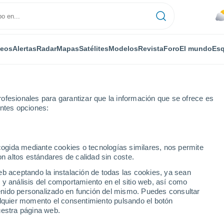
deos
Alertas
Radar
Mapas
Satélites
Modelos
Revista
Foro
El mundo
Esq
ofesionales para garantizar que la información que se ofrece es
entes opciones:
ecogida mediante cookies o tecnologías similares, nos permite
on altos estándares de calidad sin coste.
eb aceptando la instalación de todas las cookies, ya sean
 y análisis del comportamiento en el sitio web, así como
...
ntenido personalizado en función del mismo. Puedes consultar
alquier momento el consentimiento pulsando el botón
Por horas
uestra página web.
Calor Húmedo Sofocante en las
próximas horas