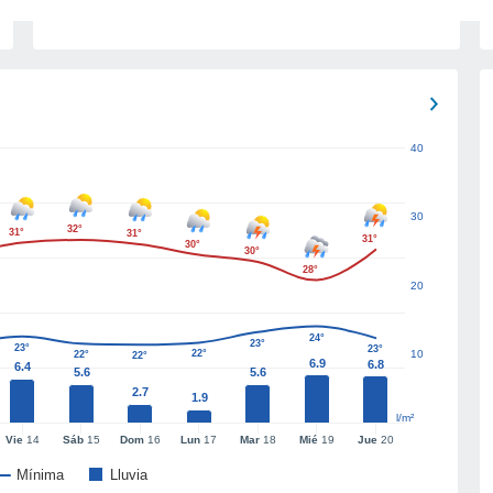
40
30
32°
31°
31°
31°
30°
30°
28°
20
24°
23°
23°
23°
22°
10
22°
22°
6.9
6.8
6.4
5.6
5.6
2.7
1.9
l/m²
Vie
14
Sáb
15
Dom
16
Lun
17
Mar
18
Mié
19
Jue
20
Mínima
Lluvia