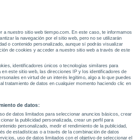
er a nuestro sitio web tiempo.com. En este caso, te informamos
h
tizar la navegación por el sitio web, pero no se utilizarán
dad o contenido personalizado, aunque sí podrás visualizar
ción de cookies y acceder a nuestro sitio web a través de este
es, identificadores únicos o tecnologías similares para
n este sitio web, las direcciones IP y los identificadores de
rsonales en virtud de un interés legítimo, algo a lo que puedes
 lluvia
Radar de lluvia
Satélites
Modelos
 al tratamiento de datos en cualquier momento haciendo clic en
miento de datos:
Martes
Miércoles
Jueves
Viernes
uso de datos limitados para seleccionar anuncios básicos, crear
11 Ago
12 Ago
13 Ago
14 Ago
ccionar la publicidad personalizada, crear un perfil para
ontenido personalizado, medir el rendimiento de la publicidad,
vés de estadísticas o a través de la combinación de datos
rvicios, uso de datos limitados con el objetivo de seleccionar el
90%
80%
80%
90%