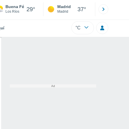
Buena Fé
Madrid
Barcelona
29°
37°
Los Ríos
Madrid
Barcelona
°C
uí