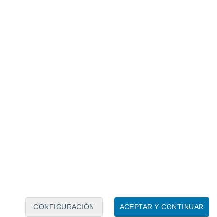
Calendario lunar
Lun
Mar
Mié
Jue
Vie
Sáb
Dom
8
9
10
11
12
13
14
15
16
17
18
19
20
21
CONFIGURACIÓN
ACEPTAR Y CONTINUAR