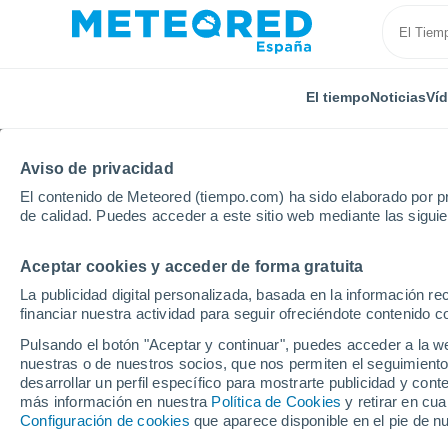
El tiempo
Noticias
Ví
Aviso de privacidad
El contenido de Meteored (tiempo.com) ha sido elaborado por pr
de calidad. Puedes acceder a este sitio web mediante las sigui
Aceptar cookies y acceder de forma gratuita
Inicio
Ecuador
Provincia de Los Ríos
Buena Fé
La publicidad digital personalizada, basada en la información r
financiar nuestra actividad para seguir ofreciéndote contenido c
El Tiempo en Buena Fé
Pulsando el botón "Aceptar y continuar", puedes acceder a la w
nuestras o de nuestros socios, que nos permiten el seguimiento
09:49
Sábado
desarrollar un perfil específico para mostrarte publicidad y co
más información en nuestra
Política de Cookies
y retirar en cu
Configuración de cookies
que aparece disponible en el pie de n
Parcialmente nuboso