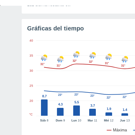
Luz diurna restante
9h
Gráficas del tiempo
40
35
32°
32°
31°
31°
31°
31°
30
25
23°
23°
8.7
23°
22°
22°
20
5.5
4.3
3.7
1.9
1.4
°C
Sáb
8
Dom
9
Lun
10
Mar
11
Mié
12
Jue
13
Máxima