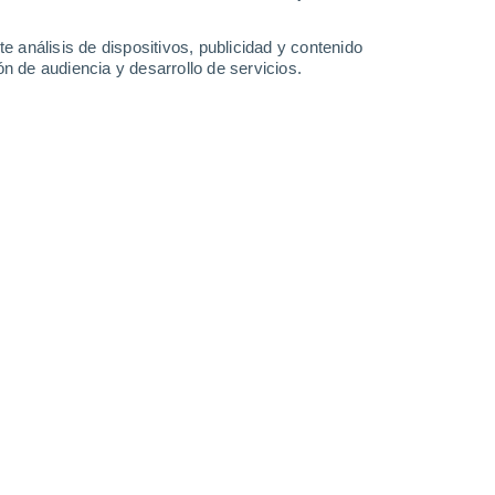
3.7 l/m²
1.9 l/m²
1.4 l/m²
6.4 l/m²
32°
/
23°
31°
/
22°
31°
/
22°
31°
/
23°
e análisis de dispositivos, publicidad y contenido
n de audiencia y desarrollo de servicios.
-
36
km/h
11
-
31
km/h
11
-
30
km/h
8
-
27
km/h
sto
uboso
Suroeste
5 Medio
9
-
25 km/h
FPS:
6-10
Suroeste
7 Alto
7
-
24 km/h
FPS:
15-25
uboso
Suroeste
7 Alto
4
-
20 km/h
FPS:
15-25
Oeste
5 Medio
5
-
20 km/h
FPS:
6-10