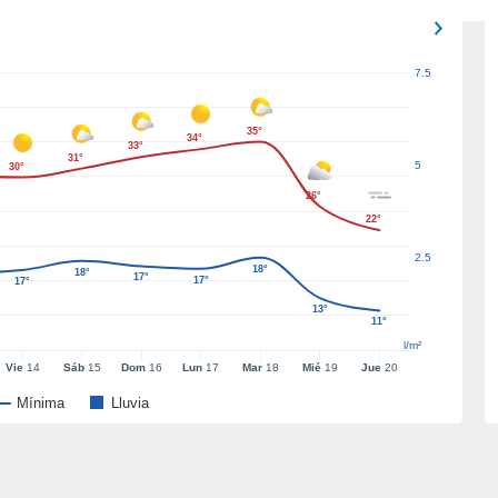
7.5
35°
34°
33°
31°
5
30°
26°
22°
2.5
18°
18°
17°
17°
17°
13°
11°
l/m²
Vie
14
Sáb
15
Dom
16
Lun
17
Mar
18
Mié
19
Jue
20
Mínima
Lluvia