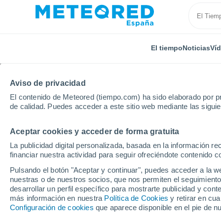
El tiempo
Noticias
Ví
Aviso de privacidad
El contenido de Meteored (tiempo.com) ha sido elaborado por pr
de calidad. Puedes acceder a este sitio web mediante las sigui
Aceptar cookies y acceder de forma gratuita
Inicio
Rumanía
Condado de Hunedoara
Bucure
La publicidad digital personalizada, basada en la información r
financiar nuestra actividad para seguir ofreciéndote contenido c
El Tiempo en Bucureşc
Pulsando el botón "Aceptar y continuar", puedes acceder a la w
nuestras o de nuestros socios, que nos permiten el seguimiento
14:41
Sábado
desarrollar un perfil específico para mostrarte publicidad y co
más información en nuestra
Política de Cookies
y retirar en cu
Configuración de cookies
que aparece disponible en el pie de n
Tormenta