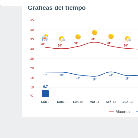
Gráficas del tiempo
45
40
35
33°
31°
31°
31°
30°
30°
30
25
20
18°
18°
18°
15
17°
16°
16°
0.7
10
°C
Sáb
8
Dom
9
Lun
10
Mar
11
Mié
12
Jue
13
Máxima