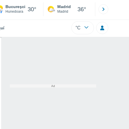
Bucureşci
Madrid
Barcelona
30°
36°
Hunedoara
Madrid
Barcelona
°C
uí