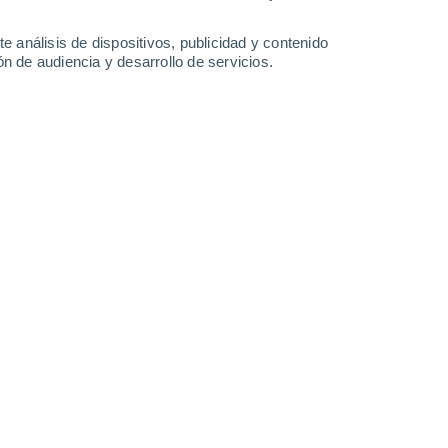
33°
/
16°
31°
/
18°
30°
/
16°
30°
/
17°
e análisis de dispositivos, publicidad y contenido
n de audiencia y desarrollo de servicios.
-
28
km/h
13
-
35
km/h
9
-
26
km/h
9
-
25
km/h
sto
Noroeste
6 Alto
12
-
32 km/h
FPS:
15-25
Noroeste
5 Medio
10
-
31 km/h
FPS:
6-10
Noreste
3 Medio
7
-
28 km/h
FPS:
6-10
Norte
2 Bajo
3
-
21 km/h
FPS:
no