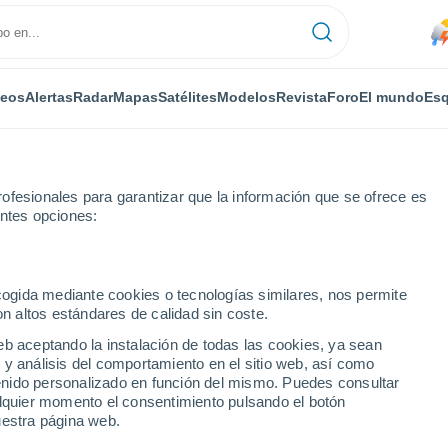
deos
Alertas
Radar
Mapas
Satélites
Modelos
Revista
Foro
El mundo
Esq
ofesionales para garantizar que la información que se ofrece es
entes opciones:
şci
ecogida mediante cookies o tecnologías similares, nos permite
on altos estándares de calidad sin coste.
i
eb aceptando la instalación de todas las cookies, ya sean
 y análisis del comportamiento en el sitio web, así como
...
ntenido personalizado en función del mismo. Puedes consultar
alquier momento el consentimiento pulsando el botón
Por horas
uestra página web.
Lluvias débiles en las próximas
horas