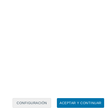
Calendario lunar
Lun
Mar
Mié
Jue
Vie
Sáb
Dom
8
9
10
11
12
13
14
15
16
17
18
19
20
21
CONFIGURACIÓN
ACEPTAR Y CONTINUAR