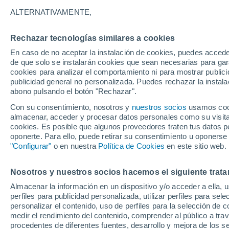
30°
ALTERNATIVAMENTE,
Rechazar tecnologías similares a cookies
30%
En caso de no aceptar la instalación de cookies, puedes acced
Sensación de 30°
0.5 l/m²
de que solo se instalarán cookies que sean necesarias para garan
cookies para analizar el comportamiento ni para mostrar publici
publicidad general no personalizada. Puedes rechazar la instala
abono pulsando el botón "Rechazar".
Tormentas muy fuertes
Dejarán lluvias muy intensas, reventones y
Con su consentimiento, nosotros y
nuestros socios
usamos cooki
pedrisco en las comunidades del norte
almacenar, acceder y procesar datos personales como su visita e
cookies. Es posible que algunos proveedores traten tus datos pe
El Tiempo 1 - 7 días
Por horas
Actualidad
Mapa de
oponerte. Para ello, puede retirar su consentimiento u oponerse
"Configurar"
o en nuestra
Política de Cookies
en este sitio web.
Nosotros y nuestros socios hacemos el siguiente trata
Mañana
Lunes
Hoy
Almacenar la información en un dispositivo y/o acceder a ella, 
9 Ago
10 Ago
8 Ago
perfiles para publicidad personalizada, utilizar perfiles para sele
personalizar el contenido, uso de perfiles para la selección de c
medir el rendimiento del contenido, comprender al público a tra
procedentes de diferentes fuentes, desarrollo y mejora de los se
60%