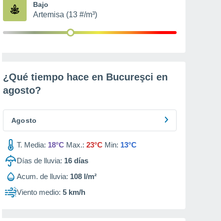
Bajo
Artemisa (13 #/m³)
¿Qué tiempo hace en Bucureşci en
agosto
?
Agosto
T. Media:
18°C
Max.:
23°C
Min:
13°C
Días de lluvia:
16
días
Acum. de lluvia:
108 l/m²
Viento medio:
5 km/h