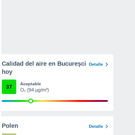
Calidad del aire en Bucureşci
Detalle
hoy
Aceptable
37
O₃ (94 µg/m³)
Polen
Detalle