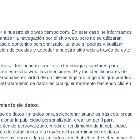
Aviso de nivel amarillo
Alerta moderada por lluvia en
Bucureşci hoy
er a nuestro sitio web tiempo.com. En este caso, te informamos
tizar la navegación por el sitio web, pero no se utilizarán
dad o contenido personalizado, aunque sí podrás visualizar
ción de cookies y acceder a nuestro sitio web a través de este
es, identificadores únicos o tecnologías similares para
n este sitio web, las direcciones IP y los identificadores de
rsonales en virtud de un interés legítimo, algo a lo que puedes
 lluvia
Radar de lluvia
Satélites
Modelos
 al tratamiento de datos en cualquier momento haciendo clic en
miento de datos:
Martes
Miércoles
Jueves
Viernes
uso de datos limitados para seleccionar anuncios básicos, crear
11 Ago
12 Ago
13 Ago
14 Ago
ccionar la publicidad personalizada, crear un perfil para
ontenido personalizado, medir el rendimiento de la publicidad,
vés de estadísticas o a través de la combinación de datos
rvicios, uso de datos limitados con el objetivo de seleccionar el