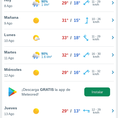
90%
11
-
29
29°
/
18°
1 l/m²
km/h
8 Ago
do en
 mismo.
sultar más
Mañana
10
-
26
31°
/
15°
 en nuestra
km/h
9 Ago
 Cookies
y
ualquier
Lunes
11
-
29
33°
/
18°
km/h
10 Ago
ento
 botón
ación de
Martes
90%
16
-
30
32°
/
19°
kies
1.6 l/m²
km/h
11 Ago
 disponible
e nuestra
Miércoles
11
-
32
.
29°
/
16°
km/h
12 Ago
IVAMENTE,
¡Descarga
GRATIS
la app de
Instalar
Meteored!
as
 a cookies
Jueves
 no aceptar
12
-
29
29°
/
13°
km/h
13 Ago
ón de