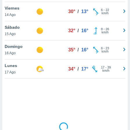
uedes
uestro sitio
Viernes
6
-
22
30°
/
13°
.com. En
km/h
14 Ago
te
 de que
Sábado
talarán
8
-
26
32°
/
16°
km/h
15 Ago
e sean
para
a
Domingo
6
-
23
35°
/
16°
por el sitio
km/h
16 Ago
o se
cookies para
Lunes
17
-
39
34°
/
17°
km/h
17 Ago
nto ni para
licidad o
ado, aunque
sualizar
general no
ada. Puedes
 instalación
y acceder a
io web a
ste abono