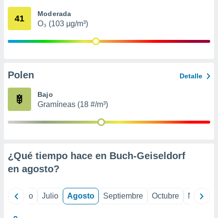
 seleccionar
o.
Moderada
41
O₃ (103 µg/m³)
calización
precisa e
ión mediante
, publicidad
Polen
Detalle
dos,
 publicidad
Bajo
,
Gramíneas (18 #/m³)
ón de
 desarrollo
s.
tros 1199
ios
¿Qué tiempo hace en Buch-Geiseldorf
en
agosto
?
yo
Junio
Julio
Agosto
Septiembre
Octubre
Noviemb