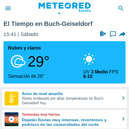
El Tiempo en Buch-Geiseldorf
privacidad
15:41
Sábado
...
o de
tiempo.com)
borado por
Nubes y claros
es para
29°
ue la
 que se
e calidad.
UV
3 Medio
FPS
eder a este
Sensación de 28°
6-10
ediante las
opciones:
Aviso de nivel amarillo
ookies y
Alerta moderada por altas temperaturas en Buch-
e forma
Geiseldorf hoy
d digital
Tormentas muy fuertes
ada, basada
Dejarán lluvias muy intensas, reventones y
pedrisco en las comunidades del norte
mación