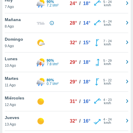
90%
5
-
24
24°
/
18°
7.2 l/m²
km/h
7 Ago
do en
 mismo.
sultar más
Mañana
6
-
24
28°
/
14°
 en nuestra
km/h
8 Ago
 Cookies
y
ualquier
Domingo
7
-
24
32°
/
15°
km/h
9 Ago
ento
 botón
ación de
Lunes
90%
5
-
29
29°
/
18°
kies
7.8 l/m²
km/h
10 Ago
 disponible
e nuestra
Martes
80%
5
-
22
.
29°
/
18°
0.7 l/m²
km/h
11 Ago
IVAMENTE,
Miércoles
4
-
23
31°
/
16°
km/h
12 Ago
as
 a cookies
Jueves
4
-
24
32°
/
16°
km/h
 no aceptar
13 Ago
ón de