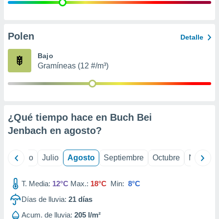
 seleccionar
o.
calización
precisa e
Polen
Detalle
ión mediante
Bajo
, publicidad
Gramíneas (12 #/m³)
dos,
 publicidad
,
ón de
¿Qué tiempo hace en Buch Bei
 desarrollo
s.
Jenbach en
agosto
?
tros 1199
ios
yo
Junio
Julio
Agosto
Septiembre
Octubre
Noviemb
T. Media:
12°C
Max.:
18°C
Min:
8°C
Días de lluvia:
21
días
Acum. de lluvia:
205 l/m²