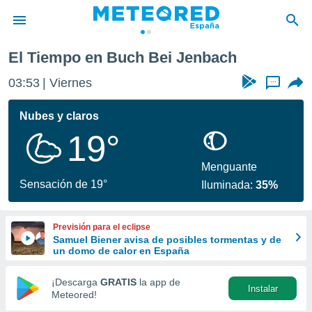
El Tiempo en Buch Bei Jenbach
privacidad
03:53
Viernes
...
o de
tiempo.com)
borado por
Nubes y claros
es para
19°
ue la
 que se
e calidad.
Menguante
eder a este
Sensación de 19°
Iluminada:
35%
ediante las
opciones:
Previsión para el eclipse
ookies y
Samuel Biener avisa de posibles tormentas y de
e forma
un domo de calor en España
d digital
¡Descarga
GRATIS
la app de
Instalar
ada, basada
Meteored!
mación